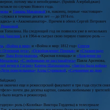
Наверное, потому мы и непобедимы». (Sputnik Азербайджан)
ектакле по случаю Нового года.
имова
и
Тамары Макаровой
) и, наконец, первые «настоящие»
о служил в течение десяти лет — до 1974-го.
е садись» и «Аккомпаниатор». Причем в обеих Сергей Петрович
 Рязановой
.
ория Топилина. На следующий год он появился уже в нескольких
гия Данелии
), а в 1964-м сыграл свою первую главную роль —
ты
,
«Война и мир»
и
«Война и мир: 1812 год»
Сергея
: Огненная дуга»
,
«Освобождение: Прорыв»
и
«Сталинград»
но»
Льва Кулиджанова
,
«Красная площадь»
и
«Хождение по
Михалкова
,
«С любимыми не расставайтесь»
Павла Арсенова
,
ий вечер в Гаграх»
Карена Шахназарова
,
«Завтра была война»
«Дети понедельника»
Аллы Суриковой
,
«Сочинение ко дню
рбайджан)
он окончил еще и режиссерский факультет и три года спустя снял
ортфеле» почти два десятка картин, самыми любимыми у зрителей
 было видеть и режиссера).
ездную» роль («Колобка» Виктора Гордеева) в телесериале
. Так, в новом тысячелетии его можно было видеть в таких