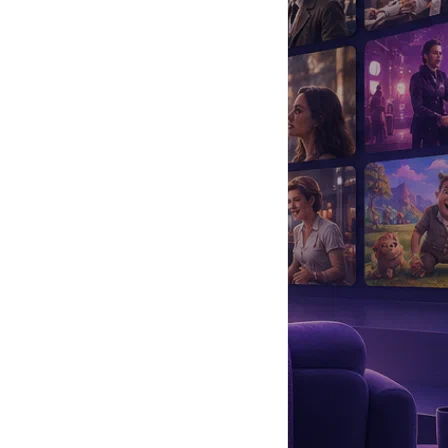
да
#
Музыка
#
Мультфильм
#
Ностальгия
#
Питомцы
#
Шоу
#
артисты
#
болезнь
#
брак
#
звезды
#
лайфстайл
#
новость
в браке, 1 ребёнок)