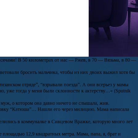
ич, работал шофером, мать, Нина Михайловна, стеклодувщицей
ки составлял 215 килограммов. Однако дойти до финала проекта
м под Вязьму. В октябре в село пришли немцы, и женщина с
 направлении — в Смоленскую область, под Вязьму. Мы оказались
сячами! В 50 километрах от нас — Ржев, в 70 — Вязьма, в 80 —
ветовали бросить мальчика, чтобы из них двоих выжил хотя бы
тизанском отряде”, “взрывали поезда”. А они всерьез у мамы
имо, уже тогда у меня были склонности к актерству…» (Sputnik
 муж, о котором она давно ничего не слышала, жив.
тановку “Катюша”… Нашли его через милицию. Мама написала
селились в коммуналке в Сивцевом Вражке, которую много лет
 площадью 12,9 квадратных метра. Мама, папа, я, брат и