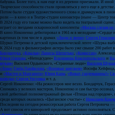
бабушка. Более того, к нам еще и из деревни приезжали. И иной
Творческие способности стали проявляться у него еще в детств
Потом были студия художественного слова и драмкружок в пион
роли — в кино и в Театре-студии киноактера (ныне — Центр те
В 2024 году его также можно было видеть на театральной сцене
играет со звездами оскароносной киноленты
«Москва слезам не 
В кино Никоненко дебютировал в 1961-м в мелодраме
«Сердце 
картинах (в том числе в драмах
«Люди и звери»
Сергея Герасим
Шурки Петренко в детской приключенческой ленте
«Шурка выб
К 2024 году в фильмографии актера было уже свыше 200 работ 
Бондарчука
,
«Крылья»
Ларисы Шепитько
,
«Комиссар»
Александ
Юрия Озерова
,
«Неподсуден»
Владимира Краснопольского
и
Ва
мукам»
Василия Ордынского
,
«Странные люди»
Василия Шукш
«Тема»
Глеба Панфилова
,
«Впервые замужем»
Иосифа Хейфица
и
«Мастер и Маргарита»
Юрия Кары
,
«Виват, гардемарины!»
Св
победы»
Сергея Урсуляка
и т. д.
Сергей Никоненко: «На режиссеров мне везло. Бондарчук, Гер
Снимаясь у великих мастеров, Никоненко и сам быстро осознал, ч
свой дебютный полнометражный фильм
«Птицы над городом»
,
среди которых оказались
«Цыганское счастье»
с
Николаем Крюч
Последняя на сегодня режиссерская работа Сергея Петровича 
А вот список его киноролей продолжает активно пополняться. С
«Каменская»
(и затем играл ее на протяжении всех шести сезоно