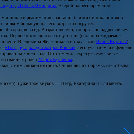
а ждет»
,
«Гибель Империи»
,
«Герой нашего времени»
,
сом и попал в реанимацию, заставив близких и поклонников
а слишком большую для его возраста нагрузку.
о 50 городов в год. Возраст шепчет, говорит: не надрывайся».
оты. Первое после долгого отсутствия (и давно ожидаемое
 повести
Владимира Железникова
и с музыкой
Игоря Крутого
).
ва
«Три друга, клад и матрос Кошка»
с его участием, а в феврале
нирован на конец года. Об этом «по секрету всему свету»
 из главных ролей
Мария Куликова
.
наж, с ним связана интрига. Он вышел из тюрьмы, где отбывал
ежиссер) и уже трое внуков — Петр, Екатерина и Елизавета.