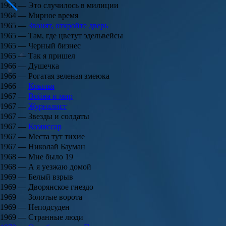
1963 — Это случилось в милиции
1964 — Мирное время
1965 —
Звонят, откройте дверь
1965 — Там, где цветут эдельвейсы
1965 — Черный бизнес
1965 — Так я пришел
1966 — Душечка
1966 — Рогатая зеленая змеюка
1966 —
Крылья
1967 —
Война и мир
1967 —
Журналист
1967 — Звезды и солдаты
1967 —
Комиссар
1967 — Места тут тихие
1967 — Николай Бауман
1968 — Мне было 19
1968 — А я уезжаю домой
1969 — Белый взрыв
1969 — Дворянское гнездо
1969 — Золотые ворота
1969 — Неподсуден
1969 — Странные люди