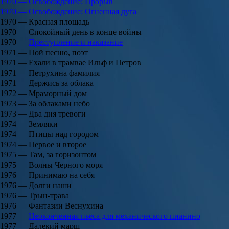
1970 — Освобождение: Прорыв
1970 — Освобождение: Огненная дуга
1970 — Красная площадь
1970 — Спокойный день в конце войны
1970 —
Преступление и наказание
1971 — Пой песню, поэт
1971 — Ехали в трамвае Ильф и Петров
1971 — Петрухина фамилия
1971 — Держись за облака
1972 — Мраморный дом
1973 — За облаками небо
1973 — Два дня тревоги
1974 — Земляки
1974 — Птицы над городом
1974 — Первое и второе
1975 — Там, за горизонтом
1975 — Волны Черного моря
1976 — Принимаю на себя
1976 — Долги наши
1976 — Трын-трава
1976 — Фантазии Веснухина
1977 —
Неоконченная пьеса для механического пианино
1977 — Далекий марш