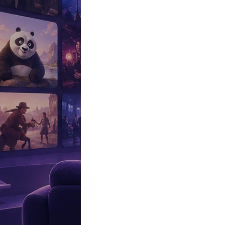
Эксклюзив
Реалити
Рецензии
#КАКВКИНО
Битва экстрасенсов
Фильмы
Сериалы
Шоу
Звезды
Премьеры
Лайфстайл
Интересное
#
Быт
#
Деньги
#
Дети
#
Дом
#
Еда
#
Здоровье
#
Знаменитости
#
Инт
#
Путешествия
#
Российские звезды
#
Российский сериал
#
Семья
#
отношения
#
реалити
#
роман
#
съемка
#
съемки
#
тв
#
шоу-бизнес
Промокоды Островок
Промокоды Отелло
Промокоды Золотое я
Промокоды Снежная Королева
Промокоды Арома Бутик
Промок
Издательство
Рекламодателям
Условия использования
Контакты
Персоны
Сергей Никоненко
Актер, Участник, Режиссер
Дата и место рождения:
16 апреля 1941 (85 лет), Москва (СССР)
Семейное положение:
Ирина Мельникова (в разводе, нет детей),
Рост:
168 см
Биография
Участвовал
Фото
Видеo
Реклама
Сергей Никоненко
— советский и российский актер, режиссер и
Биография и карьера