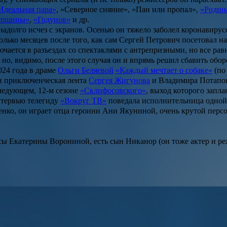
Идеальная пара»
,
«Северное сияние»
,
«Пан или пропал»
,
«Родин
вершины»
,
«Годунов»
и др.
надолго исчез с экранов. Осенью он тяжело заболел коронавиру
колько месяцев после того, как сам Сергей Петрович посетовал н
чается в разъездах со спектаклями с антрепризными, но все равн
но, видимо, после этого случая он и впрямь решил сбавить обор
024 года в драме
Ольги Беляевой
«Каждый мечтает о собаке»
(по
ии приключенческая лента
Сергея Жигунова
и
Владимира Потапо
следующем, 12-м сезоне
«Склифосовского»
, выход которого запла
нтервью телегиду
«Вокруг ТВ»
поведала исполнительница одной
нко, он играет отца героини Ани Якуниной, очень крутой персо
исы
Екатерины Ворониной
, есть сын Никанор (он тоже актер и р