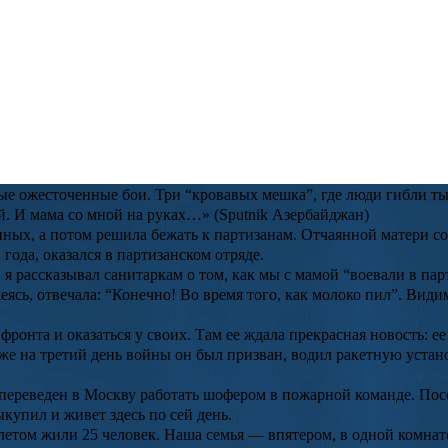
 родители были самыми простыми людьми: отец, Петр Никаноров
мнат в коммуналке.
» поделилась результатами преображения
й из участниц масштабного реалити «Пятницы!». Тогда вес девуш
редварительно отправив жену с крошечным сыном к родственника
 и отправил к себе на родину, в “очень удачном” для 1941 года
ые ожесточенные бои. Три “кровавых мешка”, где люди гибли ты
 И мама со мной на руках…» (Sputnik Азербайджан)
ных, а потом решила бежать к партизанам. Отчаянной матери со
 года, оказался в партизанском отряде.
 я рассказывал санитаркам о том, как мы с мамой “воевали в пар
меясь, отвечала: “Конечно! Во время того, как молоко пил”. Вид
ронта и оказаться у своих. Там ее ждала прекрасная новость: ее
 уже на третий день войны он был призван, водил ракетную ус
л переведен в Москву работать шофером в пожарной команде. По
купил и живет здесь по сей день.
летом жили 25 человек. Наша семья — впятером, в одной комнате