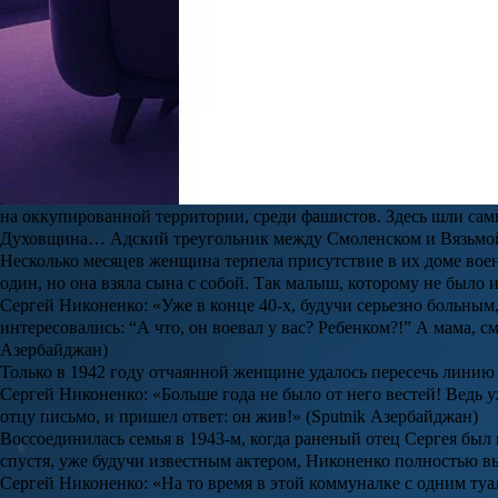
Сергей Никоненко
родился 16 апреля 1941 года в Москве. Его
на ламповом заводе. Жили на Арбате, занимая одну из шести ко
Похудела на 140 кг: Элнара Меликова из шоу «Большие девочки
Уроженка Самары громко заявила о себе в 2024 году, став одно
и получить фигуру мечты у нее не вышло.
Читать полностью
Вскоре после рождения сына глава семейства ушел на фронт, п
грудным ребенком оказалась на оккупированной территории.
Сергей Никоненко: «Папа посадил нас с мамой 21 июня на поезд
на оккупированной территории, среди фашистов. Здесь шли сам
Духовщина… Адский треугольник между Смоленском и Вязьмой.
Несколько месяцев женщина терпела присутствие в их доме воен
один, но она взяла сына с собой. Так малыш, которому не было и
Сергей Никоненко: «Уже в конце 40-х, будучи серьезно больным,
интересовались: “А что, он воевал у вас? Ребенком?!” А мама, с
Азербайджан)
Только в 1942 году отчаянной женщине удалось пересечь линию ф
Сергей Никоненко: «Больше года не было от него вестей! Ведь
отцу письмо, и пришел ответ: он жив!» (Sputnik Азербайджан)
Воссоединилась семья в 1943-м, когда раненый отец Сергея бы
спустя, уже будучи известным актером, Никоненко полностью вы
Сергей Никоненко: «На то время в этой коммуналке с одним туа