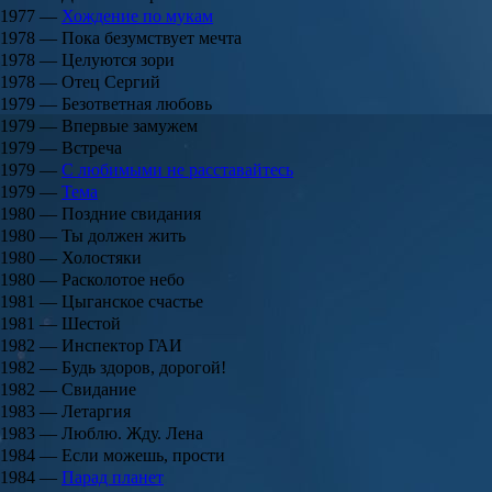
1977 —
Хождение по мукам
1978 — Пока безумствует мечта
1978 — Целуются зори
1978 — Отец Сергий
1979 — Безответная любовь
1979 — Впервые замужем
1979 — Встреча
1979 —
С любимыми не расставайтесь
1979 —
Тема
1980 — Поздние свидания
1980 — Ты должен жить
1980 — Холостяки
1980 — Расколотое небо
1981 — Цыганское счастье
1981 — Шестой
1982 — Инспектор ГАИ
1982 — Будь здоров, дорогой!
1982 — Свидание
1983 — Летаргия
1983 — Люблю. Жду. Лена
1984 — Если можешь, прости
1984 —
Парад планет