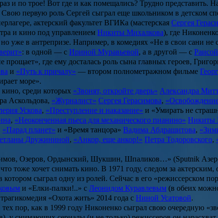
 раз и по трое! Вот где и как помещались? Трудно представить. 
е. Свою первую роль Сергей сыграл еще школьником в детском сп
ерлагере, актерский факультет ВГИКа (мастерская
Сергея Герас
атра и кино под управлением
Никиты Михалкова
), где Никоненк
, но уже в антрепризе. Например, в комедиях «Не в свои сани н
верит»
: в одной — с
Ириной Муравьевой
, а в другой — с
Раисой
не прощает»
, где ему досталась роль сына главных героев, Григ
ова
и
«Путь к причалу»
— втором полнометражном фильме
Геор
ирает море»
.
в кино, среди которых
«Звонят, откройте дверь»
Александра Мит
ра Аскольдова
,
«Журналист»
Сергея Герасимова
,
«Освобождение
лерия Ускова
,
«Преступление и наказание»
и
«Умирать не страш
ина
,
«Неоконченная пьеса для механического пианино»
Никиты 
,
«Парад планет»
и
«Время танцора»
Вадима Абдрашитова
,
«Зимн
етланы Дружининой
,
«Анкор, еще анкор!»
Петра Тодоровского
,
асимов, Озеров, Ордынский, Шукшин, Шпаликов…» (Sputnik Азе
то тоже хочет снимать кино. В 1971 году, следом за актерским, 
 в котором сыграл одну из ролей. Сейчас в его «режиссерском п
ковым
и «
Елки-палки!..»
с
Леонидом Куравлевым
(в обеих можно
— трагикомедия
«Охота жить»
2014 года с
Ниной Усатовой
.
 тех пор, как в 1999 году Никоненко сыграл свою очередную «зв
в), у снимающих сериалы (и не только) режиссеров он нарасхват