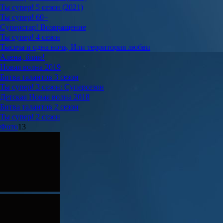
Ты супер! 5 сезон (2021)
Ты супер! 60+
Суперстар! Возвращение
Ты супер! 4 сезон
Тысяча и одна ночь, Или территория любви
Алена, блин!
Новая волна 2019
Битва талантов 3 сезон
Ты супер! 3 сезон: Суперсезон
Детская Новая волна 2018
Битва талантов 2 сезон
Ты супер! 2 сезон
Фото
13