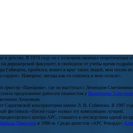
ндра Серова
,
Лаймы Вайкуле
,
Дмитрия Хворостовского
,
Лары Ф
роли Жади в «Клоне»
азильских сериалов. Восточные наряды, выразительный макияж,
ванне Антонелли пришлось немало постараться ради роли.
о артиста России и ордена «За заслуги перед Отечеством» IV ст
адская область, в семье экспедитора городского завода «Радиод
естра Алла.
в детстве. В 1974 году он с отличием окончил теоретическое о
а дирижерский факультет, в свободное от учебы время подрабат
тра Гайворон, пробился, вошел в круг таких людей, мои песни 
-гарден». Наверное, звезды как-то сошлись в мою пользу
»
.
 оркестр «Панорама», где он выступал с
Леонидом Сметанник
ступило предложение работать пианистом у
Валентины Толкунов
вгением Леоновым
.
т Саратовской консерватории имени Л. В. Собинова. В 1987 го
ный фестиваль «Песня года» назвал эту композицию лучшей.
продюсерского центра АРС, ставшего в последствии одной из 
Майкла Джексона
в 1996-м. Среди артистов «АРС Рекордз»:
Але