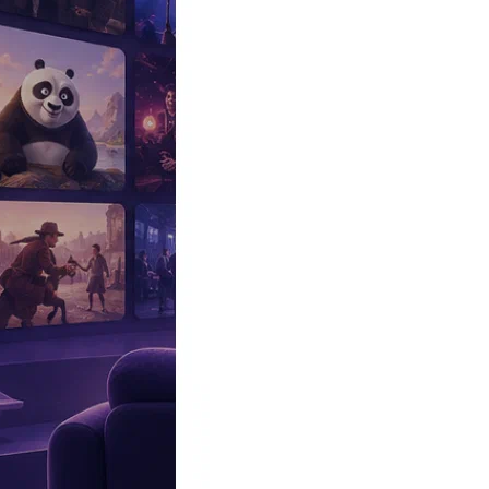
Эксклюзив
Реалити
Рецензии
#КАКВКИНО
Битва экстрасенсов
Фильмы
Сериалы
Шоу
Звезды
Премьеры
Лайфстайл
Интересное
#
Быт
#
Деньги
#
Дети
#
Дом
#
Еда
#
Здоровье
#
Знаменитости
#
Инт
#
Путешествия
#
Российские звезды
#
Российский сериал
#
Семья
#
отношения
#
реалити
#
роман
#
съемка
#
съемки
#
тв
#
шоу-бизнес
Промокоды Островок
Промокоды Отелло
Промокоды Золотое я
Промокоды Снежная Королева
Промокоды Арома Бутик
Промок
Издательство
Рекламодателям
Условия использования
Контакты
Персоны
Игорь Крутой
Композитор, Продюсер, Актер, Член жюри, Участник, Персонаж
Дата и место рождения:
29 июля 1954 (72 года), Гайворон, Киро
Семейное положение:
Елена Крутая (в разводе, 1 ребёнок), Ольга
Рост:
176 см
Биография
Участвовал
Фото
Видеo
Реклама
Игорь Крутой
– российский композитор, певец и продюсер. Осн
Достижения
Игоря Крутого
в современном российском шоу-бизне