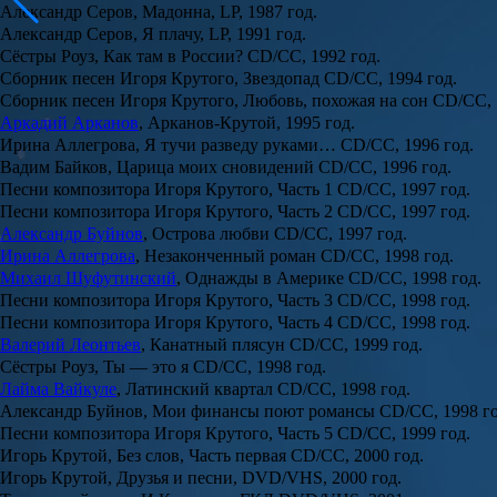
Александр Серов, Мадонна, LP, 1987 год.
Александр Серов, Я плачу, LP, 1991 год.
Сёстры Роуз, Как там в России? CD/CC, 1992 год.
Сборник песен Игоря Крутого, Звездопад CD/CC, 1994 год.
Сборник песен Игоря Крутого, Любовь, похожая на сон CD/CC, 
Аркадий Арканов
, Арканов-Крутой, 1995 год.
Ирина Аллегрова, Я тучи разведу руками… CD/CC, 1996 год.
Вадим Байков, Царица моих сновидений CD/CC, 1996 год.
Песни композитора Игоря Крутого, Часть 1 CD/CC, 1997 год.
Песни композитора Игоря Крутого, Часть 2 CD/CC, 1997 год.
Александр Буйнов
, Острова любви CD/CC, 1997 год.
Ирина Аллегрова
, Незаконченный роман CD/CC, 1998 год.
Михаил Шуфутинский
, Однажды в Америке CD/CC, 1998 год.
Песни композитора Игоря Крутого, Часть 3 CD/CC, 1998 год.
Песни композитора Игоря Крутого, Часть 4 CD/CC, 1998 год.
Валерий Леонтьев
, Канатный плясун CD/CC, 1999 год.
Сёстры Роуз, Ты — это я CD/CC, 1998 год.
Лайма Вайкуле
, Латинский квартал CD/CC, 1998 год.
Александр Буйнов, Мои финансы поют романсы CD/CC, 1998 го
Песни композитора Игоря Крутого, Часть 5 CD/CC, 1999 год.
Игорь Крутой, Без слов, Часть первая CD/CC, 2000 год.
Игорь Крутой, Друзья и песни, DVD/VHS, 2000 год.