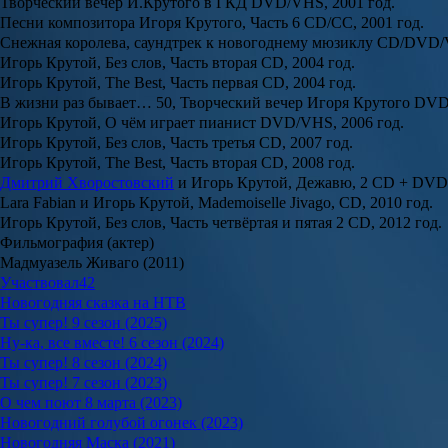
Творческий вечер И.Крутого в ГКД DVD/VHS, 2001 год.
Песни композитора Игоря Крутого, Часть 6 CD/CC, 2001 год.
Снежная королева, саундтрек к новогоднему мюзиклу CD/DVD/V
Игорь Крутой, Без слов, Часть вторая CD, 2004 год.
Игорь Крутой, The Best, Часть первая CD, 2004 год.
В жизни раз бывает… 50, Творческий вечер Игоря Крутого DVD
Игорь Крутой, О чём играет пианист DVD/VHS, 2006 год.
Игорь Крутой, Без слов, Часть третья CD, 2007 год.
Игорь Крутой, The Best, Часть вторая CD, 2008 год.
Дмитрий Хворостовский
и Игорь Крутой, Дежавю, 2 CD + DVD,
Lara Fabian и Игорь Крутой, Mademoiselle Jivago, CD, 2010 год.
Игорь Крутой, Без слов, Часть четвёртая и пятая 2 CD, 2012 год.
Фильмография (актер)
Мадмуазель Живаго (2011)
Участвовал
42
Новогодняя сказка на НТВ
Ты супер! 9 сезон (2025)
Ну-ка, все вместе! 6 сезон (2024)
Ты супер! 8 сезон (2024)
Ты супер! 7 сезон (2023)
О чем поют 8 марта (2023)
Новогодний голубой огонек (2023)
Новогодняя Маска (2021)