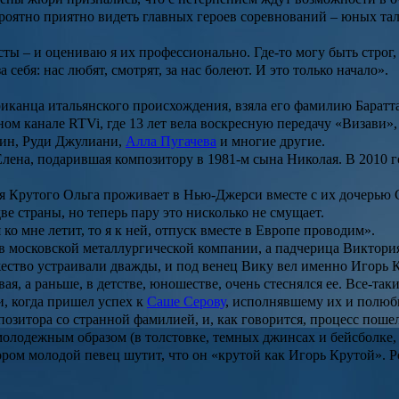
ероятно приятно видеть главных героев соревнований – юных тал
ты – и оцениваю я их профессионально. Где-то могу быть строг, 
 себя: нас любят, смотрят, за нас болеют. И это только начало».
иканца итальянского происхождения, взяла его фамилию Баратта
ом канале RTVi, где 13 лет вела воскресную передачу «Визави»
гин
,
Руди Джулиани
,
Алла Пугачева
и многие другие.
Елена, подарившая композитору в 1981-м сына
Николая
. В 2010 
ря Крутого
Ольга
проживает в Нью-Джерси вместе с их дочерью
ве страны, но теперь пару это нисколько не смущает.
ко мне летит, то я к ней, отпуск вместе в Европе проводим».
в московской металлургической компании, а падчерица
Виктори
ество устраивали дважды, и под венец Вику вел именно Игорь 
вая, а раньше, в детстве, юношестве, очень стеснялся ее. Все-т
и, когда пришел успех к
Саше Серову
, исполнявшему их и полюб
позитора со странной фамилией, и, как говорится, процесс пошел
лодежным образом (в толстовке, темных джинсах и бейсболке, п
тором молодой певец шутит, что он «крутой как Игорь Крутой».