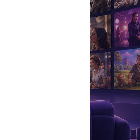
да
#
Музыка
#
Мультфильм
#
Ностальгия
#
Питомцы
#
Шоу
#
артисты
#
болезнь
#
брак
#
звезды
#
лайфстайл
#
новость
ика звезд 4».
олее трехсот композиций для звезд отечественной эстрады: