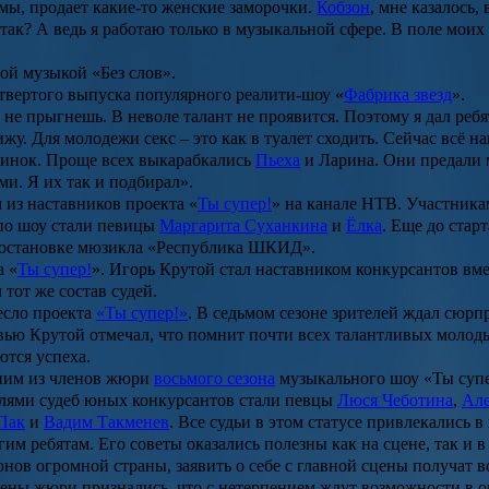
мы, продает какие-то женские заморочки.
Кобзон
, мне казалось,
так? А ведь я работаю только в музыкальной сфере. В поле мои
ой музыкой «Без слов».
вертого выпуска популярного реалити-шоу «
Фабрика звезд
».
не прыгнешь. В неволе талант не проявится. Поэтому я дал реб
вижу. Для молодежи секс – это как в туалет сходить. Сейчас всё
пинок. Проще всех выкарабкались
Пьеха
и Ларина. Они предали м
ми. Я их так и подбирал
»
.
 из наставников проекта «
Ты супер!
» на канале НТВ. Участника
 по шоу стали певицы
Маргарита Суханкина
и
Ёлка
. Еще до стар
в постановке мюзикла «Республика ШКИД».
а «
Ты супер!
». Игорь Крутой стал наставником конкурсантов вме
 тот же состав судей.
ресло проекта
«Ты супер!»
. В седьмом сезоне зрителей ждал сюрп
вью Крутой отмечал, что помнит почти всех талантливых молоды
ются успеха.
ним из членов жюри
восьмого сезона
музыкального шоу «
Ты суп
телями судеб юных конкурсантов стали певцы
Люся Чеботина
,
Але
Пак
и
Вадим Такменев
. Все судьи в этом статусе привлекались
гим ребятам. Его советы оказались полезны как на сцене, так и
ов огромной страны, заявить о себе с главной сцены получат во
лены жюри признались, что с нетерпением ждут возможности в о