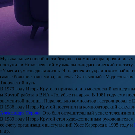
Аллы Пугачевой
,
Иосифа Кобзона
,
Филиппа Киркорова
,
Алекса
Голодовка и силикон: на что пошла Джованна Антонелли ради 
Жади из «Клона» стала одной из самых узнаваемых героинь бр
образом работала целая команда специалистов. Но и самой Джо
Читать полностью
Композитор Игорь Крутой является обладателем титула Народног
Биография
Игорь Крутой
родился 29 июля 1954 года в Гайвороне, Кировогр
санэпидемстанции
. В 1959 году у Игоря Яковлевича появилась с
Музыкальные способности будущего композитора проявились уже 
поступил в Николаевский музыкально-педагогический институт н
«
У меня сумасшедшая жизнь. Я, паренек из украинского райцен
самые большие залы мира, включая 18-тысячный «Мэдисон-сквер
Творческий путь
В 1979 году
Игоря Крутого
пригласили в московский концертный
м Крутой работа в ВИА «
Голубые гитары
». В 1981 году ему по
знаменитой певицы. Параллельно композитор гастролировал с
Е
В 1986 году
Игорь Крутой
поступил на композиторский факульте
Александра Серова
. Это был оглушительный успех: телевизион
В 1989 году
Игорь Крутой
стал художественным руководителем 
ее счету организация выступлений
Хосе Карероса
в 1995 году и
и др.