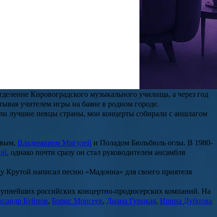
абиан
и других.
 роскошные волосы и эффектная фигура — над ее экранным
епени.
еталь»
Якова Крутого
и
Светланы Крутой
,
лаборанта
тделение Кировоградского музыкального училища, а через год
ывая учителем игры на баяне в родном городе.
пели лучшие певцы страны, мои концерты собирали с аншлагом
овым
,
Владимиром Мигулей
и
Поладом Бюльбюль оглы
. В 1980-
ой
, однако почти сразу он стал руководителем ансамбля
ду Крутой написал песню «Мадонна» для своего приятеля
крупнейших российских концертно-продюсерских компаний. На
ксандр
Буйнов
,
Борис
Моисеев
,
Диана
Гурцкая
,
Ирина
Дубцова