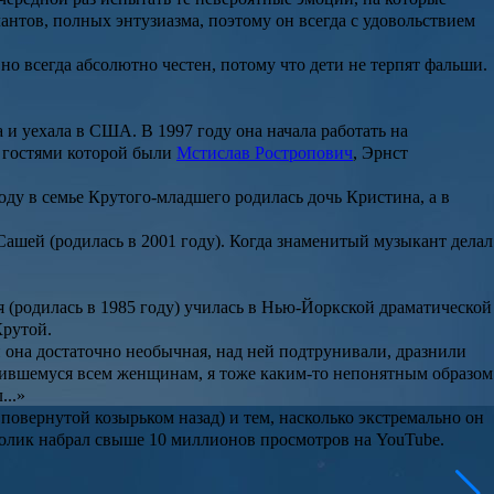
антов, полных энтузиазма, поэтому он всегда с удовольствием
но всегда абсолютно честен, потому что дети не терпят фальши.
 и уехала в США. В 1997 году она начала работать на
, гостями которой были
Мстислав Ростропович
,
Эрнст
году в семье Крутого-младшего родилась дочь Кристина, а в
Сашей
(родилась в 2001 году). Когда знаменитый музыкант делал
я
(родилась в 1985 году) училась в Нью-Йоркской драматической
Крутой.
аки она достаточно необычная, над ней подтрунивали, дразнили
ившемуся всем женщинам, я тоже каким-то непонятным образом
...»
овернутой козырьком назад) и тем, насколько экстремально он
 Ролик набрал свыше 10 миллионов просмотров на YouTube.