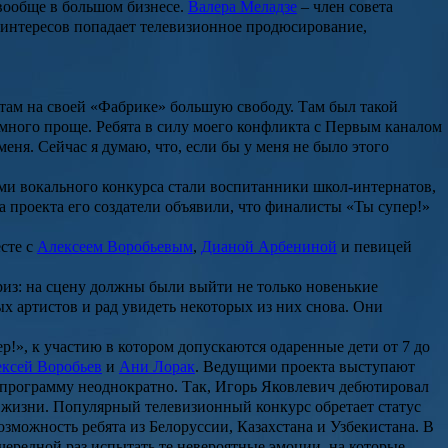
 вообще в большом бизнесе.
Валера Меладзе
– член совета
х интересов попадает телевизионное продюсирование,
ятам на своей «Фабрике» большую свободу. Там был такой
 намного проще. Ребята в силу моего конфликта с Первым каналом
еня. Сейчас я думаю, что, если бы у меня не было этого
ми вокального конкурса стали воспитанники школ-интернатов,
та проекта его создатели объявили, что финалисты «Ты супер!»
сте с
Алексеем Воробьевым
,
Дианой Арбениной
и певицей
риз: на сцену должны были выйти не только новенькие
х артистов и рад увидеть некоторых из них снова. Они
ер!
», к участию в котором допускаются одаренные дети от 7 до
ксей Воробьев
и
Ани Лорак
. Ведущими проекта выступают
 в программу неоднократно. Так, Игорь Яковлевич дебютировал
 в жизни. Популярный телевизионный конкурс обретает статус
зможность ребята из Белоруссии, Казахстана и Узбекистана. В
чередной раз испытать те невероятные эмоции, на которые