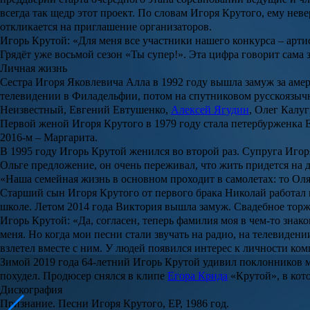
всегда так щедр этот проект. По словам
Игоря Крутого
, ему нев
откликается на приглашение организаторов.
Игорь Крутой: «Для меня все участники нашего конкурса – артис
Грядёт уже восьмой сезон «Ты супер!». Эта цифра говорит сама за
Личная жизнь
Сестра Игоря Яковлевича
Алла
в 1992 году вышла замуж за амер
телевидении в Филадельфии, потом на спутниковом русскоязычн
Неизвестный
,
Евгений Евтушенко
,
Алексей Ягудин
,
Олег Калу
Первой женой Игоря Крутого в 1979 году стала петербурженка 
2016-м
–
Маргарита.
В 1995 году Игорь Крутой женился во второй раз. Супруга Иго
Ольге предложение, он очень переживал, что жить придется на д
«Наша семейная жизнь в основном проходит в самолетах: то Оля 
Старший сын
Игоря Крутого
от первого брака
Николай
работал 
школе. Летом 2014 года Виктория вышла замуж. Свадебное торж
Игорь Крутой: «Да, согласен, теперь фамилия моя в чем-то знако
меня. Но когда мои песни стали звучать на радио, на телевидени
взлетел вместе с ним. У людей появился интерес к личности ком
Зимой 2019 года
64-летний Игорь Крутой удивил поклонников мо
похудел. Продюсер снялся в клипе
Егора Крида
«
Крутой
», в ко
Дискография
Признание. Песни Игоря Крутого, EP, 1986 год.