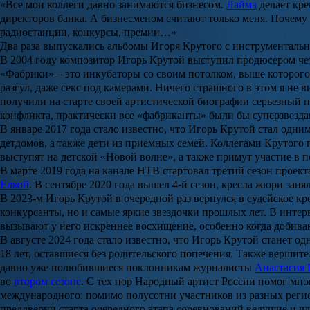
«Все мои коллеги давно занимаются бизнесом.
Лайма
делает кре
директоров банка. А бизнесменом считают только меня. Почему 
радиостанции, конкурсы, премии…»
Два раза выпускались альбомы Игоря Крутого с инструментальн
В 2004 году композитор
Игорь Крутой
выступил продюсером чет
«Фабрики» – это инкубаторы со своим потолком, выше которого 
разгул, даже секс под камерами. Ничего страшного в этом я не 
получили на старте своей артистической биографии серьезный 
конфликта, практически все «фабриканты» были бы суперзвезда
В январе 2017 года стало известно, что
Игорь Крутой
стал одним
детдомов, а также дети из приемных семей. Коллегами Крутого
выступят на детской «Новой волне», а также примут участие 
В марте 2019 года на канале НТВ стартовал третий сезон проект
Ёлкой
. В сентябре 2020 года вышел 4-й сезон, кресла жюри занял
В 2023-м
Игорь Крутой
в очередной раз вернулся в судейское к
конкурсанты, но и самые яркие звездочки прошлых лет. В интер
вызывают у него искреннее восхищение, особенно когда добива
В августе 2024 года стало известно, что
Игорь Крутой
станет од
18 лет, оставшиеся без родительского попечения. Также верши
давно уже полюбившиеся поклонникам журналисты
Анастасия 
во
втором сезоне
. С тех пор Народный артист России помог мно
международного: помимо полусотни участников из разных регион
преддверии старта очередного этапа соревнований ведущие и ч