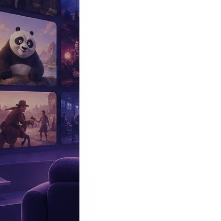
Эксклюзив
Реалити
Рецензии
#КАКВКИНО
Битва экстрасенсов
Фильмы
Сериалы
Шоу
Звезды
Премьеры
Лайфстайл
Интересное
#
Быт
#
Деньги
#
Дети
#
Дом
#
Еда
#
Здоровье
#
Знаменитости
#
Инт
#
Путешествия
#
Российские звезды
#
Российский сериал
#
Семья
#
отношения
#
реалити
#
роман
#
съемка
#
съемки
#
тв
#
шоу-бизнес
Промокоды Островок
Промокоды Отелло
Промокоды Золотое я
Промокоды Снежная Королева
Промокоды Арома Бутик
Промок
Издательство
Рекламодателям
Условия использования
Контакты
Главная
|
Фильмы
|
Полнометражные
|
Драма
|
Исторические
|
Битва
Битва моторов (2026)
Я пойду
0