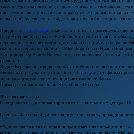
Илья Маланин, режиссер: «Я очень рад приступить к работе на
задач и серьезных вызовов, ведь мы снимаем захватывающее ма
профессионалов. И я счастлив поработать с нашими уникальны
веры в победу. Уверен, нас ждет увлекательнейшее приключение
Продюсер
Петр Ануров
отметил, что проект практически наверн
Петр Ануров, продюсер: «В «Битве моторов» есть все, чтобы за
первого русского автомобиля, а также о его триумфе на ралли М
главных актеров поколения — Юры Борисова и Ивана Янковского
Кинопродюсер
Вадим Верещагин
, в свою очередь, отметил, что
средствах.
Вадим Верещагин, продюсер: «Автомобили в нашей картине выст
зависели от результатов этой гонки. И, по сути, это фильм про
эксплуатации уже существующих автомобилей Запада».
Премьера запланирована на 8 октября 2026 года.
Интересные факты
Официальный дистрибьютор проекта — компания «Централ Па
Осенью 2025 года подошел к концу этап съемок, проходивший 
«Удивительная красота и разнообразие местных локаций позвол
которых мы снимали одни из ключевых эпизодов ралли. Мы благ