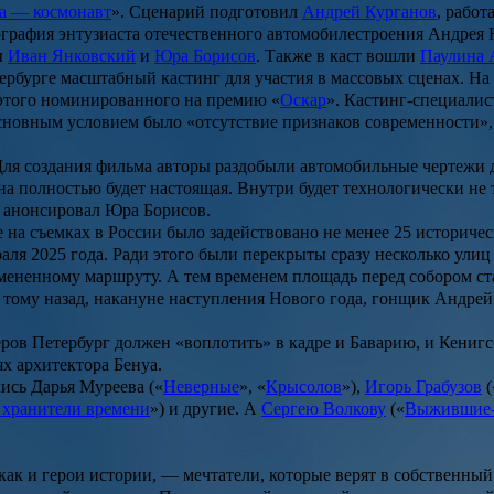
а — космонавт
». Сценарий подготовил
Андрей Курганов
, рабо
иография энтузиаста отечественного автомобилестроения Андрея 
ы
Иван Янковский
и
Юра Борисов
. Также в каст вошли
Паулина 
рбурге масштабный кастинг для участия в массовых сценах. На о
о этого номинированного на премию «
Оскар
». Кастинг-специалис
 Основным условием было «отсутствие признаков современности»,
ля создания фильма авторы раздобыли автомобильные чертежи д
 полностью будет настоящая. Внутри будет технологически не та
— анонсировал Юра Борисов.
 на съемках в России было задействовано не менее 25 историчес
аля 2025 года. Ради этого были перекрыты сразу несколько улиц
мененному маршруту. А тем временем площадь перед собором ста
а тому назад, накануне наступления Нового года, гонщик Андрей
еров Петербург должен «воплотить» в кадре и Баварию, и Кенигс
х архитектора Бенуа.
лись
Дарья Муреева
(«
Неверные
», «
Крысолов
»),
Игорь Грабузов
(
 хранители времени
») и другие. А
Сергею Волкову
(«
Выжившие
как и герои истории, — мечтатели, которые верят в собственный