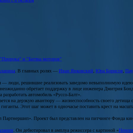
 кино с 8 октября
 "Пророка" и "Битвы моторов"
аланина
. В главных ролях —
Иван Янковский
,
Юра Борисов
,
Пау
ия — люди, решившие реализовать заведомо невыполнимую идею
ь неожиданно обретает поддержку в лице инженера Дмитрия Бон
 разработать автомобиль «Руссо-Балт».
ается на дерзкую авантюру — жизнеспособность своего детища о
гиганты. Этот шаг может в одночасье поставить крест на масшт
ал Партнершип». Проект был представлен на питчинге Фонда к
аланин
. Он дебютировал в амплуа режиссера с картиной «
Ненор