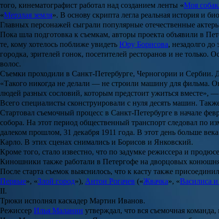
того, кинематографист работал над созданием ленты «
Моя собак
«
Мерзлая земля
». В основу скрипта легла реальная история и б
Главных персонажей сыграли популярные отечественные актер
Пока шла подготовка к съемкам, авторы проекта объявили в Пете
те, кому хотелось поближе увидеть
Юру Борисова
, незадолго д
городка, зрителей гонок, посетителей ресторанов и не только.
волос.
Съемки проходили в Санкт-Петербурге, Черногории и Сербии. Д
«Такого никогда не делали — не строили машину для фильма. Она
людей разных сословий, которым предстоит ужиться вместе», 
Всего специалисты сконструировали с нуля десять машин. Также
Стартовал съемочный процесс в Санкт-Петербурге в начале февр
собора. На этот период общественный транспорт следовал по из
далеком прошлом, 31 декабря 1911 года. В этот день больше век
Карло. В этих сценах снимались и Борисов и Янковский.
Кроме того, стало известно, что по задумке режиссера и продюс
Киношники также работали в Петергофе на дворцовых конюшня
После старта съемок выяснилось, что к касту также присоедини
Первые
», «
Злой город
»),
Антон Рогачев
(«
Жвачка
», «
Василиса и
II.
Трюки исполнял каскадер
Мартин Иванов
.
Режиссер
Илья Маланин
утверждал, что вся съемочная команда, 