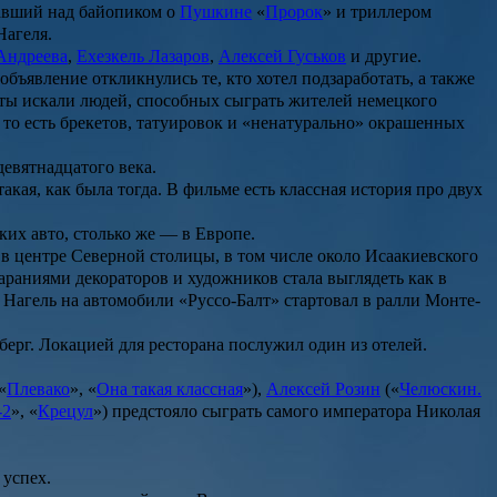
тавший над байопиком о
Пушкине
«
Пророк
» и триллером
Нагеля.
Андреева
,
Ехезкель Лазаров
,
Алексей Гуськов
и другие.
бъявление откликнулись те, кто хотел подзаработать, а также
ты искали людей, способных сыграть жителей немецкого
 то есть брекетов, татуировок и «ненатурально» окрашенных
евятнадцатого века.
кая, как была тогда. В фильме есть классная история про двух
ких авто, столько же — в Европе.
 в центре Северной столицы, в том числе около Исаакиевского
раниями декораторов и художников стала выглядеть как в
 Нагель на автомобили «Руссо-Балт» стартовал в ралли Монте-
берг. Локацией для ресторана послужил один из отелей.
«
Плевако
», «
Она такая классная
»),
Алексей Розин
(«
Челюскин.
-2
», «
Крецул
») предстояло сыграть самого императора Николая
 успех.