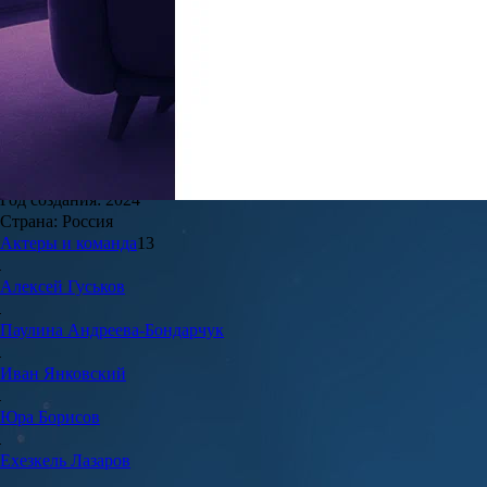
9.5
2
Возрастной рейтинг
: 12+
Жанры:
Полнометражные, Драма, Исторические
Дата выхода в РФ:
8 октября 2026
Режиссёр:
Илья Маланин
Год создания:
2024
Страна:
Россия
Актеры и команда
13
Алексей
Гуськов
Паулина
Андреева-Бондарчук
Иван
Янковский
Юра
Борисов
Ехезкель
Лазаров