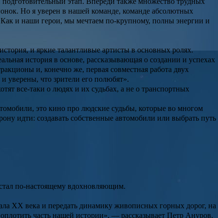
й подготовительный этап. Впереди также множество трудных
гонок. Но я уверен в нашей команде, команде абсолютных
Как и наши герои, мы мечтаем по-крупному, полны энергии и
история, и яркие талантливые артисты в основных ролях.
альная история в основе, рассказывающая о создании и успехах
ракционы и, конечно же, первая совместная работа двух
и уверены, что зрители его полюбят».
хотят все-таки о людях и их судьбах, а не о транспортных
омобили, это кино про людские судьбы, которые во многом
торону идти: создавать собственные автомобили или выбрать путь
а стал по-настоящему вдохновляющим.
чала ХХ века и передать динамику живописных горных дорог, на
оплотить часть нашей истории», — рассказывает Петр Ануров.