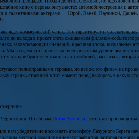
 съемочной площадке. Позади долгий, сложный, но вдохновенны
сштабное кино о первых энтузиастах автомобилестроения и авто
ми и талантливыми актерами — Юрой, Ваней, Паулиной, Дашей. 
!»
яка ждет коммерческий успех. Это гарантирует и увлекательная 
долго до выхода в прокат стать ожидаемым фильмом-событием: ре
онако; захватывающий сценарий, красивая эпоха, визуальные атт
. Мы создаем этот проект на очень высоком уровне реализации 
, хотя в кадре будет очень много автомобилей, рассказать авторы 
упают полноправными героями, но все же это фильм не про авт
 судьбу страны, стоявшей в тот момент перед выбором, в какую с
ртнершип».
в Черногории. По словам
Петра Анурова
, этот этап производств
или нам убедительно воссоздать атмосферу Лазурного Берега на
одарны местной команде кинематографистов, которая помогла в