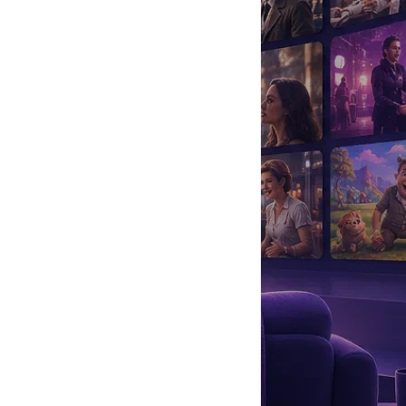
да
#
Музыка
#
Мультфильм
#
Ностальгия
#
Питомцы
#
Шоу
#
артисты
#
болезнь
#
брак
#
звезды
#
лайфстайл
#
новость