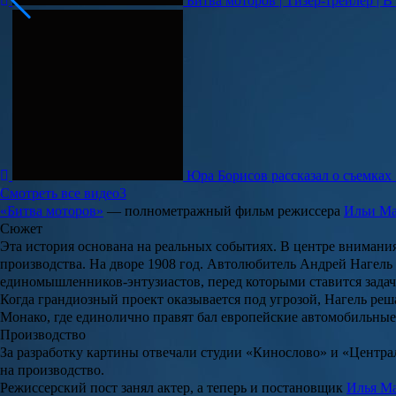
Битва моторов | Тизер-трейлер | В
Юра Борисов рассказал о съемках
Смотреть все видео
3
«
Битва моторов
»
— полнометражный фильм режиссера
Ильи М
Сюжет
Эта история основана на реальных событиях. В центре вниман
производства. На дворе 1908 год. Автолюбитель Андрей Нагел
единомышленников-энтузиастов, перед которыми ставится задача
Когда грандиозный проект оказывается под угрозой, Нагель реш
Монако, где единолично правят бал европейские автомобильные 
Производство
За разработку картины отвечали студии «Кинослово» и «Центр
на производство.
Режиссерский пост занял актер, а теперь и постановщик
Илья М