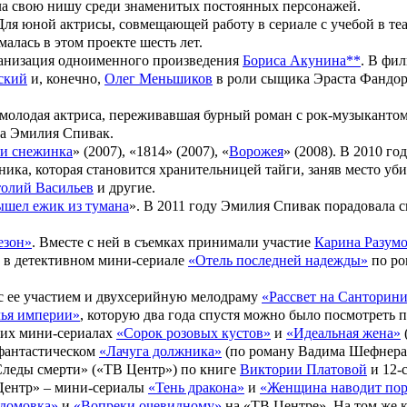
няла свою нишу среди знаменитых постоянных персонажей.
Для юной актрисы, совмещающей работу в сериале с учебой в теа
алась в этом проекте шесть лет.
ранизация одноименного произведения
Бориса Акунина**
. В фи
ский
и, конечно,
Олег Меньшиков
в роли сыщика Эраста Фандор
о молодая актриса, переживавшая бурный роман с рок-музыканто
ла Эмилия Спивак.
 и снежинка
» (2007), «
1814
» (2007), «
Ворожея
» (2008). В 2010 го
ника, которая становится хранительницей тайги, заняв место уб
олий Васильев
и другие
.
шел ежик из тумана
». В 2011 году Эмилия Спивак
порадовала с
езон»
. Вместе с ней в съемках принимали участие
Карина Разумо
 в детективном мини-сериале
«Отель последней надежды»
по р
с ее участием и двухсерийную мелодраму
«Рассвет на Санторин
ья империи»
, которую два года спустя можно было посмотреть 
ких мини-сериалах
«Сорок розовых кустов»
и
«Идеальная жена»
фантастическом
«Лачуга должника»
(по роману
Вадима Шефнера
Следы смерти»
(«ТВ Центр») по книге
Виктории Платовой
и 12-
 Центр» – мини-сериалы
«Тень дракона»
и
«Женщина наводит пор
домовка»
и
«Вопреки очевидному»
на «ТВ Центре». На том же к