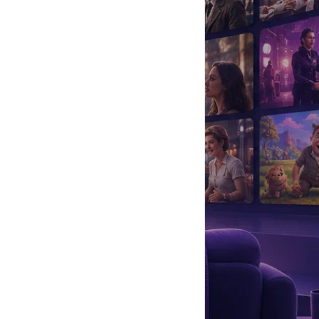
да
#
Музыка
#
Мультфильм
#
Ностальгия
#
Питомцы
#
Шоу
#
артисты
#
болезнь
#
брак
#
звезды
#
лайфстайл
#
новость