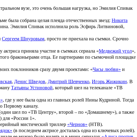
тральном вузе, это очень большая нагрузка, но Эмилия Спивак
льме была собрана целая плеяда отечественных звезд:
Никита
ина. Эмилия Спивак исполнила роль Эсфирь Литвиновой,
м
Сергеем Шнуровым
, просто не приехала на съемки. Срочно
ду актриса приняла участие в съемках сериала «
Медвежий угол
»,
итого браконьерами отца. Ее партнерами по съемочной площадке
воих поклонников сразу двумя проектами:
«
Часы любви»
и
вская
,
Денис Шведов
,
Дмитрий Шевченко
,
Игорь Жижикин
. В
оману
Татьяны Устиновой
, который шел на телеканале «ТВ
и»
, где у нее была одна из главных ролей Нины Кудриной. Тогда
по Первому каналу.
(один шел по «ТВ Центру», второй – по «Домашнему»), а также
) для «России 1».
серийный мистический триллер
«Чернов»
(НТВ).
ядок»
(в последнем актрисе досталась одна из ключевых ролей).
анале ее можно было видеть и в мини-сериалах
«Алиса против