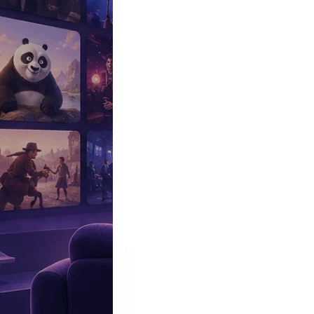
Эксклюзив
Реалити
Рецензии
#КАКВКИНО
Битва экстрасенсов
Фильмы
Сериалы
Шоу
Звезды
Премьеры
Лайфстайл
Интересное
#
Быт
#
Деньги
#
Дети
#
Дом
#
Еда
#
Здоровье
#
Знаменитости
#
Инт
#
Путешествия
#
Российские звезды
#
Российский сериал
#
Семья
#
отношения
#
реалити
#
роман
#
съемка
#
съемки
#
тв
#
шоу-бизнес
Промокоды Островок
Промокоды Отелло
Промокоды Золотое я
Промокоды Снежная Королева
Промокоды Арома Бутик
Промок
Издательство
Рекламодателям
Условия использования
Контакты
Персоны
Эмилия Спивак
Актриса, Участница
Дата и место рождения:
18 ноября 1981 (44 года), Ленинград (С
Семейное положение:
Эрнест Тимерханов (в разводе, нет детей)
Рост:
167
Биография
Участвовал
Фото
Видеo
Реклама
Эмилия Спивак
– российская актриса, дочь
Семена Спивака
.
Биография