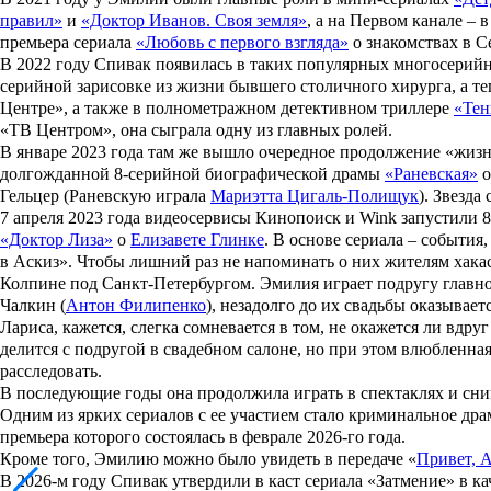
правил»
и
«Доктор Иванов. Своя земля»
, а на Первом канале – 
премьера сериала
«Любовь с первого взгляда»
о знакомствах в С
В 2022 году Спивак появилась в таких популярных многосерий
серийной зарисовке из жизни бывшего столичного хирурга, а те
Центре», а также в полнометражном детективном триллере
«Тен
«ТВ Центром», она сыграла одну из главных ролей.
В январе 2023 года там же вышло очередное продолжение «жиз
долгожданной 8-серийной биографической драмы
«Раневская»
Гельцер
(Раневскую играла
Мариэтта Цигаль-Полищук
). Звезда
7 апреля 2023 года видеосервисы Кинопоиск и Wink запустили
«Доктор Лиза»
о
Елизавете Глинке
. В основе сериала – событи
в Аскиз». Чтобы лишний раз не напоминать о них жителям хакас
Колпине под Санкт-Петербургом. Эмилия играет подругу главн
Чалкин (
Антон Филипенко
), незадолго до их свадьбы оказывае
Лариса, кажется, слегка сомневается в том, не окажется ли вдр
делится с подругой в свадебном салоне, но при этом влюбленная
расследовать.
В последующие годы она продолжила играть в спектаклях и сним
Одним из ярких сериалов с ее участием стало криминальное дра
премьера которого состоялась в феврале 2026-го года.
Кроме того, Эмилию можно было увидеть в передаче «
Привет, 
В 2026-м году Спивак утвердили в каст сериала «
Затмение
» в к