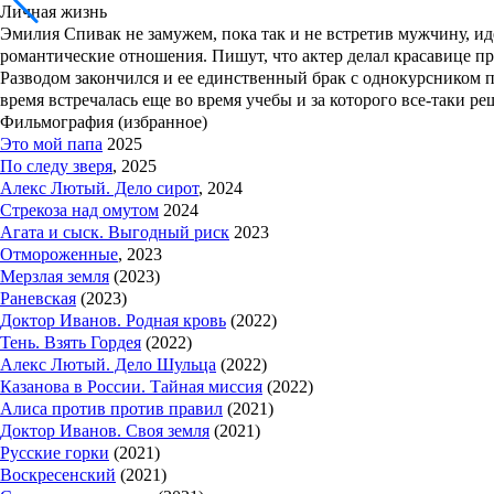
Личная жизнь
Эмилия Спивак
не замужем, пока так и не встретив мужчину, и
романтические отношения. Пишут, что актер делал красавице пр
Разводом закончился и ее единственный брак с однокурсником 
время встречалась еще во время учебы и за которого все-таки р
Фильмография (избранное)
Это мой папа
2025
По следу зверя
, 2025
Алекс Лютый. Дело сирот
, 2024
Стрекоза над омутом
2024
Агата и сыск. Выгодный риск
2023
Отмороженные
, 2023
Мерзлая земля
(2023)
Раневская
(2023)
Доктор Иванов. Родная кровь
(2022)
Тень. Взять Гордея
(2022)
Алекс Лютый. Дело Шульца
(2022)
Казанова в России. Тайная миссия
(2022)
Алиса против против правил
(2021)
Доктор Иванов. Своя земля
(2021)
Русские горки
(2021)
Воскресенский
(2021)