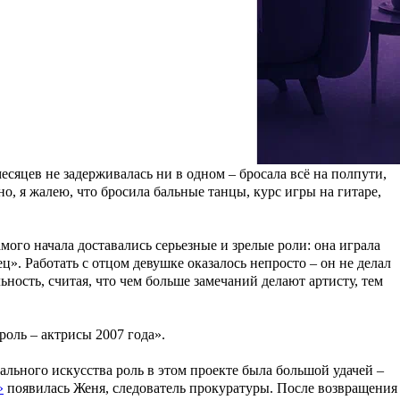
ковлевич Спивак, художественный руководитель Санкт-
атом. Но юриспруденция подразумевает объективный и
ила в Государственный институт театра, музыки и кино на курс
 роскошные волосы и эффектная фигура — над ее экранным
однажды даже получила двойку в четверти.
сяцев не задерживалась ни в одном – бросала всё на полпути,
о, я жалею, что бросила бальные танцы, курс игры на гитаре,
ого начала доставались серьезные и зрелые роли: она играла
ец
». Работать с отцом девушке оказалось непросто – он не делал
ность, считая, что чем больше замечаний делают артисту, тем
оль – актрисы 2007 года».
ального искусства роль в этом проекте была большой удачей –
»
появилась Женя, следователь прокуратуры. После возвращения