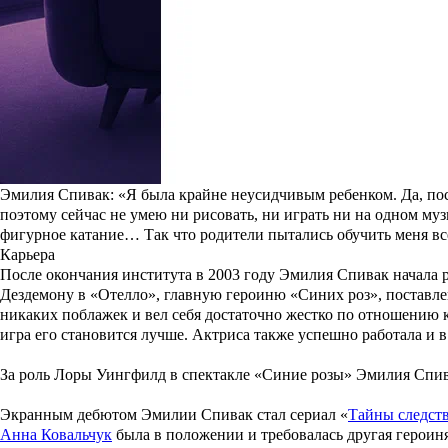
Эмилия Соломоновна Спивак
родилась 18 ноября 1981 года в Л
Петербургского театра на Фонтанке. Это во многом определило 
взвешенный взгляд, что, по словам Эмилии, ей не слишком сво
Вячеслава Пази
.
Голодовка и силикон: на что пошла Джованна Антонелли ради 
Жади из «Клона» стала одной из самых узнаваемых героинь бр
образом работала целая команда специалистов. Но и самой Джо
Читать полностью
В школе будущая актриса училась не слишком хорошо: на тройки
Эмилия Спивак: «Я была крайне неусидчивым ребенком. Да, посе
поэтому сейчас не умею ни рисовать, ни играть ни на одном муз
фигурное катание… Так что родители пытались обучить меня всес
Карьера
После окончания института в 2003 году Эмилия Спивак начала р
Дездемону в «
Отелло
», главную героиню «
Синих роз
», поставл
никаких поблажек и вел себя достаточно жестко по отношению к
игра его становится лучше. Актриса также успешно работала и
За роль Лоры Уингфилд в спектакле «Синие розы» Эмилия Спива
Экранным дебютом Эмилии Спивак стал сериал «
Тайны следст
Анна Ковальчук
была в положении и требовалась другая героин