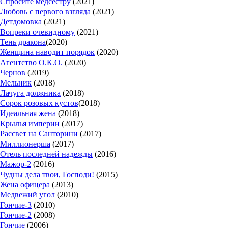
Спросите медсестру
(2021)
Любовь с первого взгляда
(2021)
Детдомовка
(2021)
Вопреки очевидному
(2021)
Тень дракона
(2020)
Женщина наводит порядок
(2020)
Агентство О.К.О.
(2020)
Чернов
(2019)
Мельник
(2018)
Лачуга должника
(2018)
Сорок розовых кустов
(2018)
Идеальная жена
(2018)
Крылья империи
(2017)
Рассвет на Санторини
(2017)
Миллионерша
(2017)
Отель последней надежды
(2016)
Мажор-2
(2016)
Чудны дела твои, Господи!
(2015)
Жена офицера
(2013)
Медвежий угол
(2010)
Гончие-3
(2010)
Гончие-2
(2008)
Гончие
(2006)