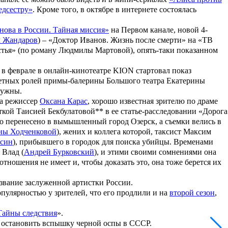
едсестру»
. Кроме того, в октябре в интернете состоялась
нова в России. Тайная миссия»
на Первом канале, новой 4-
 Жандаров
) –
«Доктор Иванов. Жизнь после смерти»
на «ТВ
стья»
(по роману
Людмилы Мартовой
), опять-таки показанном
а в феврале в онлайн-кинотеатре KION стартовал показ
аметных ролей примы-балерины Большого театра
Екатерины
дружны.
ла режиссер
Оксана Карас
, хорошо известная зрителю по драме
сткой
Таисией Бекбулатовой**
в ее статье-расследовании «Дорога
ло перенесено в вымышленный город Озерск, а съемки велись в
ны Ходченковой
), жених и коллега которой, таксист Максим
син
), прибывшего в городок для поиска убийцы. Временами
 Влад (
Андрей Бурковский
), и этими своими сомнениями она
тношения не имеет и, чтобы доказать это, она тоже берется их
 звание заслуженной артистки России.
пулярностью у зрителей, что его продлили и на
второй сезон
,
Тайны следствия
».
ся остановить вспышку черной оспы в СССР.