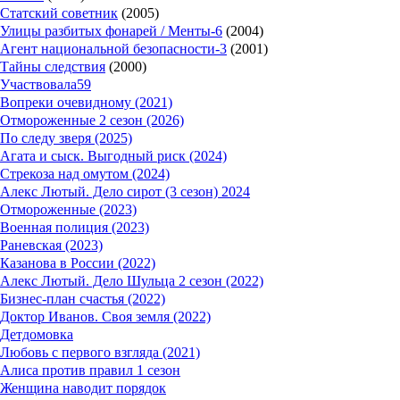
Статский советник
(2005)
Улицы разбитых фонарей / Менты-6
(2004)
Агент национальной безопасности-3
(2001)
Тайны следствия
(2000)
Участвовала
59
Вопреки очевидному (2021)
Отмороженные 2 сезон (2026)
По следу зверя (2025)
Агата и сыск. Выгодный риск (2024)
Стрекоза над омутом (2024)
Алекс Лютый. Дело сирот (3 сезон) 2024
Отмороженные (2023)
Военная полиция (2023)
Раневская (2023)
Казанова в России (2022)
Алекс Лютый. Дело Шульца 2 сезон (2022)
Бизнес-план счастья (2022)
Доктор Иванов. Своя земля (2022)
Детдомовка
Любовь с первого взгляда (2021)
Алиса против правил 1 сезон
Женщина наводит порядок