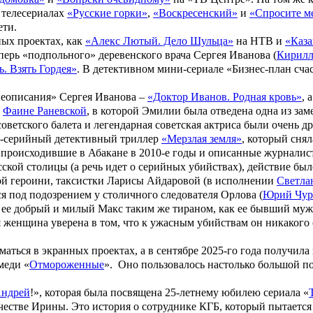
в телесериалах
«Русские горки»
,
«Воскресенский»
и
«Спросите м
ети.
ных проектах, как
«Алекс Лютый. Дело Шульца»
на НТВ и
«Каза
перь «подпольного» деревенского врача Сергея Иванова (
Кирилл
ь. Взять Гордея»
. В детективном мини-сериале «
Бизнес-план сча
неописания» Сергея Иванова –
«Доктор Иванов. Родная кровь»
, 
о
Фаине Раневской
, в которой Эмилии была отведена одна из з
 советского балета и легендарная советская актриса были очень 
 8-серийный детективный триллер
«Мерзлая земля»
, который сня
я, происходившие в Абакане в 2010-е годы и описанные журнали
ской столицы (а речь идет о серийных убийствах), действие бы
ой героини, таксистки Ларисы Айдаровой (в исполнении
Светла
тся под подозрением у столичного следователя Орлова (
Юрий Чур
уг ее добрый и милый Макс таким же тираном, как ее бывший муж
 женщина уверена в том, что к ужасным убийствам он никакого о
аться в экранных проектах, а в сентябре 2025-го года получила
меди «
Отмороженные
». Оно пользовалось настолько большой по
Андрей
!», которая была посвящена 25-летнему юбилею сериала «
ачестве Ирины. Это история о сотруднике КГБ, который пытает