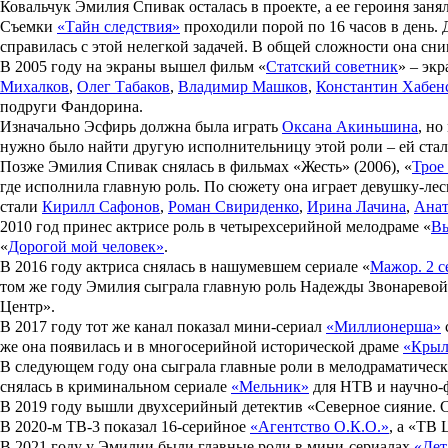
Ковальчук Эмилия Спивак осталась в проекте, а ее героиня за
Съемки
«Тайн следствия»
проходили порой по 16 часов в день. 
справилась с этой нелегкой задачей. В общей сложности она сним
В 2005 году на экраны вышел фильм «
Статский советник
» – эк
Михалков
,
Олег Табаков
,
Владимир Машков
,
Константин Хабен
подруги Фандорина.
Изначально Эсфирь должна была играть
Оксана Акиньшина
, н
нужно было найти другую исполнительницу этой роли – ей ста
Позже Эмилия Спивак снялась в фильмах «
Жесть
» (2006), «
Трое
где исполнила главную роль. По сюжету она играет девушку-лес
стали
Кирилл Сафонов
,
Роман Свириденко
,
Ирина Лачина
,
Анат
2010 год принес актрисе роль в четырехсерийной мелодраме «
Вы
«
Дорогой мой человек»
.
В 2016 году актриса снялась в нашумевшем сериале
«
Мажор. 2 с
том же году Эмилия сыграла главную роль Надежды Звонаревой
Центр».
В 2017 году тот же канал показал мини-сериал
«Миллионерша»
же она появилась и в многосерийной исторической драме
«Крыл
В следующем году она сыграла главные роли в мелодраматичес
снялась в криминальном сериале
«Мельник»
для НТВ и научно-
В 2019 году вышли двухсерийный детектив
«Северное сияние. 
В 2020-м ТВ-3 показал 16-серийное
«Агентство О.К.О.»
, а «ТВ
В 2021 году у Эмилии были главные роли в мини-сериалах
«Дет