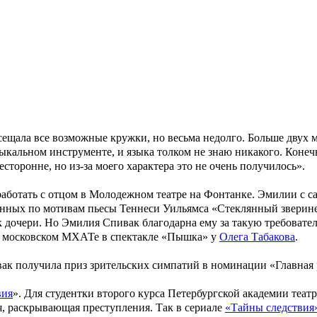
енинграде. Ее отец – театральный режиссер Соломон (Семен) Я
выбор профессии, хотя сначала девушка собиралась стать адвок
йственно. Поэтому после окончания школы Эмилия Спивак поступ
роли Жади в «Клоне»
азильских сериалов. Восточные наряды, выразительный макияж,
ванне Антонелли пришлось немало постараться ради роли.
 и четверки, а по самому нелюбимому предмету – математике – 
щала все возможные кружки, но весьма недолго. Больше двух ме
ыкальном инструменте, и языка толком не знаю никакого. Конечн
торонне, но из-за моего характера это не очень получилось».
аботать с отцом в Молодежном театре на Фонтанке. Эмилии с сам
енных по мотивам пьесы
Теннеси Уильямса
«
Стеклянный зверин
 дочери. Но Эмилия Спивак благодарна ему за такую требователь
 в московском МХАТе в спектакле
«Пышка»
у
Олега Табакова
.
к получила приз зрительских симпатий в номинации «Главная р
вия
». Для студентки второго курса Петербургской академии театр
я, раскрывающая преступления. Так в сериале
«Тайны следствия