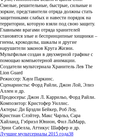
Смелые, решительные, быстрые, сильные и
зоркие, представители отряда должны стать
защитниками слабых и навести порядок на
территории, которую взяли под свою защиту.
Главными врагами отряда хранителей
становятся злые и беспринципные хищники –
гиены, крокодилы, шакалы и другие
нарушители законов Круга Жизни.
Мультфильм создан в двухмерной графике с
помощью компьютерной анимации.
Создатели мультсериала Хранитель Лев The
Lion Guard
Режиссер: Хауи Паркинс.
Сценариисты: Форд Райли, Джон Лой, Элиз
Аллен и др.
Продюсеры: Джон Л. Каррильо, Форд Райли.
Композитор: Кристофер Уиллис.
Актеры: Ди Брэдли Бейкер, Роб Лоу,
Кристиан Слэйтер, Макс Чарльз, Сара
Хайланд, Гэбриэл Юнион, Фил ЛаМарр,
Эрни Сабелла, Аттикус Шаффер и др.
Лучшие мультсериалы 2015 года
38