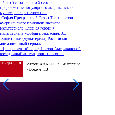
Гетто 5 сезон
«Гетто 5 сезон» —
продолжение популярного американского
мультсериала, снятого по...
София Прекрасная 3 Сезон
Третий сезон
американского приключенческого
мультсериала. Главная героиня
мультсериала «София прекрасная. 3...
Защитники (мультсериал)
Российский
анимационный сериал.
Приграничный город 1 сезон
Американский
комедийный анимационный сериал.
ВИДЕО ДНЯ
Антон ХАБАРОВ / Интервью
«Вокруг ТВ»