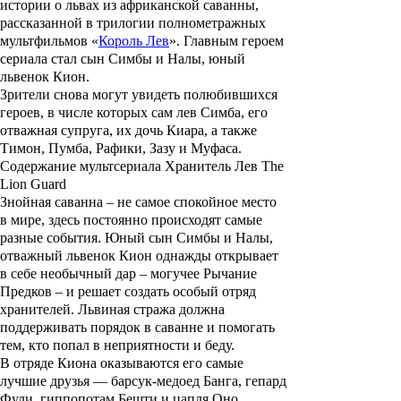
истории о львах из африканской саванны,
рассказанной в трилогии полнометражных
мультфильмов
«
Король Лев
»
. Главным героем
сериала стал сын Симбы и Налы, юный
львенок Кион.
Зрители снова могут увидеть полюбившихся
героев, в числе которых сам лев Симба, его
отважная супруга, их дочь Киара, а также
Тимон, Пумба, Рафики, Зазу и Муфаса.
Содержание мультсериала Хранитель Лев The
Lion Guard
Знойная саванна – не самое спокойное место
в мире, здесь постоянно происходят самые
разные события. Юный сын Симбы и Налы,
отважный львенок Кион однажды открывает
в себе необычный дар – могучее Рычание
Предков – и решает создать особый отряд
хранителей. Львиная стража должна
поддерживать порядок в саванне и помогать
тем, кто попал в неприятности и беду.
В отряде Киона оказываются его самые
лучшие друзья — барсук-медоед Банга, гепард
Фули, гиппопотам Бешти и цапля Оно.