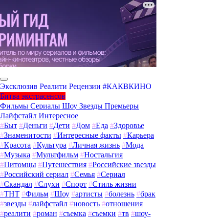
Эксклюзив
Реалити
Рецензии
#КАКВКИНО
Битва экстрасенсов
Фильмы
Сериалы
Шоу
Звезды
Премьеры
Лайфстайл
Интересное
#
Быт
#
Деньги
#
Дети
#
Дом
#
Еда
#
Здоровье
#
Знаменитости
#
Интересные факты
#
Карьера
#
Красота
#
Культура
#
Личная жизнь
#
Мода
#
Музыка
#
Мультфильм
#
Ностальгия
#
Питомцы
#
Путешествия
#
Российские звезды
#
Российский сериал
#
Семья
#
Сериал
#
Скандал
#
Слухи
#
Спорт
#
Стиль жизни
#
ТНТ
#
Фильм
#
Шоу
#
артисты
#
болезнь
#
брак
#
звезды
#
лайфстайл
#
новость
#
отношения
#
реалити
#
роман
#
съемка
#
съемки
#
тв
#
шоу-