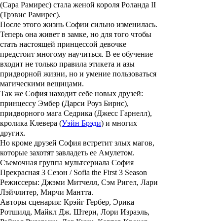
(
Сара Рамирес
) стала женой короля
Роланда II
(
Трэвис Рамирес
).
После этого жизнь
Софии
сильно изменилась.
Теперь она живет в замке, но для того чтобы
стать настоящей принцессой девочке
предстоит многому научиться. В ее обучение
входит не только правила этикета и азы
придворной жизни, но и умение пользоваться
магическими вещицами.
Так же
София
находит себе новых друзей:
принцессу
Эмбер
(
Дарси Роуз Бирнс
),
придворного мага
Седрика
(
Джесс Гарнелл
),
кролика
Клевера
(
Уэйн Брэди
) и многих
других.
Но кроме друзей
София
встретит злых магов,
которые захотят завладеть ее Амулетом.
Съемочная группа мультсериала София
Прекрасная 3 Сезон / Sofia the First 3 Season
Режиссеры: Джэми Митчелл, Сэм Ригел, Лари
Лэйчлитер, Мирчи Мантта.
Авторы сценария: Крэйг Гербер, Эрика
Ротшилд, Майкл Дж. Штерн, Лори Израэль,