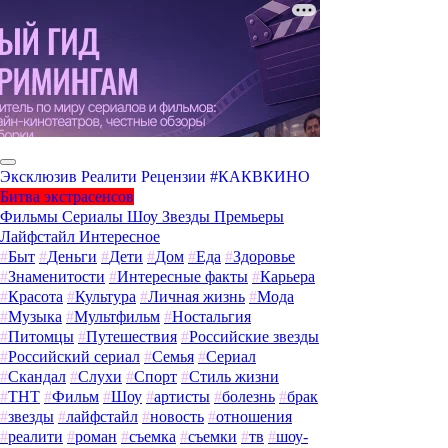
Эксклюзив
Реалити
Рецензии
#КАКВКИНО
Битва экстрасенсов
Фильмы
Сериалы
Шоу
Звезды
Премьеры
Лайфстайл
Интересное
#
Быт
#
Деньги
#
Дети
#
Дом
#
Еда
#
Здоровье
#
Знаменитости
#
Интересные факты
#
Карьера
#
Красота
#
Культура
#
Личная жизнь
#
Мода
#
Музыка
#
Мультфильм
#
Ностальгия
#
Питомцы
#
Путешествия
#
Российские звезды
#
Российский сериал
#
Семья
#
Сериал
#
Скандал
#
Слухи
#
Спорт
#
Стиль жизни
#
ТНТ
#
Фильм
#
Шоу
#
артисты
#
болезнь
#
брак
#
звезды
#
лайфстайл
#
новость
#
отношения
#
реалити
#
роман
#
съемка
#
съемки
#
тв
#
шоу-