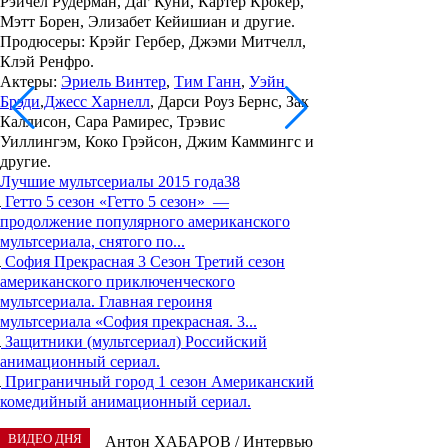
Рэйчел Рудерман, Даг Куни, Картер Крокер,
Мэтт Борен, Элизабет Кейишиан и другие.
Продюсеры: Крэйг Гербер, Джэми Митчелл,
Клэй Ренфро.
Актеры:
Эриель Винтер
,
Тим Ганн
,
Уэйн
Брэди
,
Джесс Харнелл
, Дарси Роуз Бернс, Зак
Каллисон, Сара Рамирес, Трэвис
Уиллингэм, Коко Грэйсон, Джим Каммингс и
другие.
Лучшие мультсериалы 2015 года
38
Гетто 5 сезон
«Гетто 5 сезон» —
продолжение популярного американского
мультсериала, снятого по...
София Прекрасная 3 Сезон
Третий сезон
американского приключенческого
мультсериала. Главная героиня
мультсериала «София прекрасная. 3...
Защитники (мультсериал)
Российский
анимационный сериал.
Приграничный город 1 сезон
Американский
комедийный анимационный сериал.
ВИДЕО ДНЯ
Антон ХАБАРОВ / Интервью