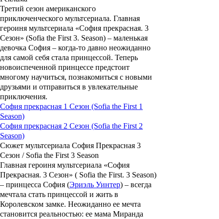
Третий сезон американского
приключенческого мультсериала. Главная
героиня мультсериала
«София прекрасная. 3
Сезон» (Sofia the First 3. Season)
– маленькая
девочка
София
– когда-то давно неожиданно
для самой себя стала принцессой. Теперь
новоиспеченной принцессе предстоит
многому научиться, познакомиться с новыми
друзьями и отправиться в увлекательные
приключения.
София прекрасная 1 Сезон (Sofia the First 1
Season)
София прекрасная 2 Сезон (Sofia the First 2
Season)
Сюжет мультсериала София Прекрасная 3
Сезон / Sofia the First 3 Season
Главная героиня мультсериала
«София
Прекрасная. 3 Сезон» ( Sofia the First. 3 Season)
– принцесса
София
(
Эриэль Уинтер
) – всегда
мечтала стать принцессой и жить в
Королевском замке. Неожиданно ее мечта
становится реальностью: ее мама
Миранда