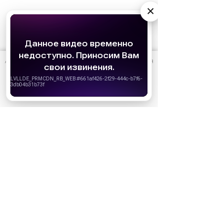
×
Реклама
АО «Издательство СЕМЬ ДНЕЙ»
использует cookie
для
персонализации сервисов и удобства пользователей.
Вы можете запретить сохранение cookie в настройках
своего браузера.
Хорошо