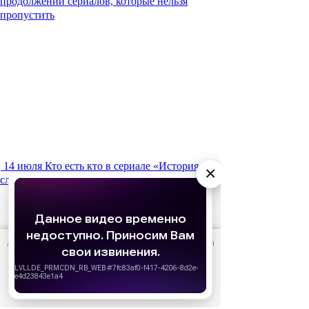
продолжений сериалов, которые нельзя
пропустить
14 июля
Кто есть кто в сериале «История его
×
служанки»: список актеров и их персонажей
АО «Издательство СЕМЬ ДНЕЙ»
использует cookie
для
персонализации сервисов и удобства пользователей.
Вы можете запретить сохранение cookie в настройках
своего браузера.
Хорошо