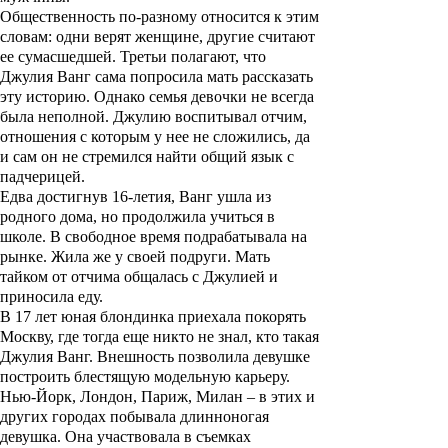
Общественность по-разному относится к этим
словам: одни верят женщине, другие считают
ее сумасшедшей. Третьи полагают, что
Джулия Ванг
сама попросила мать рассказать
эту историю. Однако семья девочки не всегда
была неполной. Джулию воспитывал отчим,
отношения с которым у нее не сложились, да
и сам он не стремился найти общий язык с
падчерицей.
Едва достигнув 16-летия, Ванг ушла из
родного дома, но продолжила учиться в
школе. В свободное время подрабатывала на
рынке. Жила же у своей подруги. Мать
тайком от отчима общалась с Джулией и
приносила еду.
В 17 лет юная блондинка приехала покорять
Москву, где тогда еще никто не знал, кто такая
Джулия Ванг
. Внешность позволила девушке
построить блестящую модельную карьеру.
Нью-Йорк, Лондон, Париж, Милан – в этих и
других городах побывала длинноногая
девушка. Она участвовала в съемках