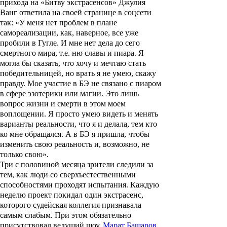
прихода на «Битву экстрасенсов» Джулия
Ванг ответила на своей странице в соцсети
так: «У меня нет проблем в плане
самореализации, как, наверное, все уже
пробили в Гугле. И мне нет дела до сего
смертного мира, т.е. ню славы и пиара. Я
могла бы сказать, что хочу и мечтаю стать
победительницей, но врать я не умею, скажу
правду. Мое участие в БЭ не связано с пиаром
в сфере эзотерики или магии. Это лишь
вопрос жизни и смерти в этом моем
воплощении. Я просто умею видеть и менять
варианты реальности, что я и делала, тем кто
ко мне обращался. А в БЭ я пришла, чтобы
изменить свою реальность и, возможно, не
только свою».
Три с половиной месяца зрители следили за
тем, как люди со сверхъестественными
способностями проходят испытания. Каждую
неделю проект покидал один экстрасенс,
которого судейская коллегия признавала
самым слабым. При этом обязательно
присутствовал ведущий шоу,
Марат Башаров
.