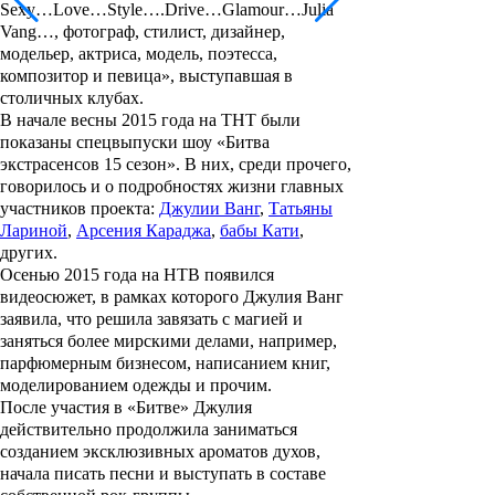
Sexy…Love…Style….Drive…Glamour…Julia
Vang…, фотограф, стилист, дизайнер,
модельер, актриса, модель, поэтесса,
композитор и певица», выступавшая в
столичных клубах.
В начале весны 2015 года на ТНТ были
показаны спецвыпуски шоу
«Битва
экстрасенсов 15 сезон
». В них, среди прочего,
говорилось и о подробностях жизни главных
участников проекта:
Джулии Ванг
,
Татьяны
Лариной
,
Арсения Караджа
,
бабы Кати
,
других.
Осенью 2015 года на НТВ появился
видеосюжет, в рамках которого Джулия Ванг
заявила, что решила завязать с магией и
заняться более мирскими делами, например,
парфюмерным бизнесом, написанием книг,
моделированием одежды и прочим.
После участия в «Битве» Джулия
действительно продолжила заниматься
созданием эксклюзивных ароматов духов,
начала писать песни и выступать в составе