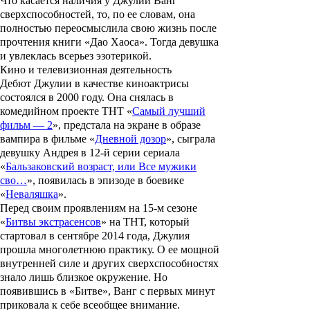
Что касается наличия у
Джулии Ванг
сверхспособностей, то, по ее словам, она
полностью переосмыслила свою жизнь после
прочтения книги «
Дао Хаоса
». Тогда девушка
и увлеклась всерьез эзотерикой.
Кино и телевизионная деятельность
Дебют
Джулии
в качестве киноактрисы
состоялся в 2000 году. Она снялась в
комедийном проекте ТНТ «
Самый лучший
фильм — 2
», предстала на экране в образе
вампира в фильме «
Дневной дозор
», сыграла
девушку Андрея в 12-й серии сериала
«
Бальзаковский возраст, или Все мужики
сво…
», появилась в эпизоде в боевике
«
Неваляшка
».
Перед своим проявлениям на 15-м сезоне
«
Битвы экстрасенсов
» на ТНТ, который
стартовал в сентябре 2014 года, Джулия
прошла многолетнюю практику. О ее мощной
внутренней силе и других сверхспособностях
знало лишь близкое окружение. Но
появившись в «Битве», Ванг с первых минут
приковала к себе всеобщее внимание.