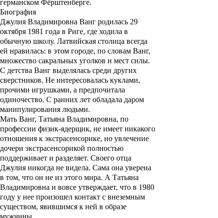
германском Фёрштенберге.
Биография
Джулия Владимировна Ванг
родилась 29
октября 1981 года в Риге, где ходила в
обычную школу. Латвийская столица всегда
ей нравилась: в этом городе, по словам Ванг,
множество сакральных уголков и мест силы.
С детства Ванг выделялась среди других
сверстников. Не интересовалась куклами,
прочими игрушками, а предпочитала
одиночество. С ранних лет обладала даром
манипулирования людьми.
Мать Ванг, Татьяна Владимировна, по
профессии физик-ядерщик, не имеет никакого
отношения к экстрасенсорике, но увлечение
дочери экстрасенсорикой полностью
поддерживает и разделяет. Своего отца
Джулия никогда не видела. Сама она уверена
в том, что он не из этого мира. А Татьяна
Владимировна и вовсе утверждает, что в 1980
году у нее произошел контакт с внеземным
существом, явившимся к ней в образе
мужчины.