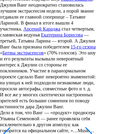
Джулия Ванг
неоднократно становилась
лучшим экстрасенсом недели, а порой звание
отдавали ее главной сопернице –
Татьяне
Лариной
. В финал в итоге вышли 4
участника.
Арсений Караджа
стал четвертым,
славянская ведунья
Екатерина Борисова
—
третьей,
Татьяна Ларина
— второй. А
Джулия
Ванг
была признана победителем
15-го сезона
«
Битвы экстрасенсов
» (70% голосов). Это шоу
и его результаты вызывали невероятный
интерес к Джулии со стороны ее
поклонников. Участие в паранормальном
проекте сделало Ванг невероятно знаменитой:
на улицах к ней подходили незнакомые люди,
просили автографы, совместные фото и т. д.
И все же у многих скептически настроенных
зрителей есть большие сомнения по поводу
истинности дара
Джулии Ванг
.
Дело в том, что Ванг — «продукт» продюсера
Ульяны Семеновой — ранее проявляла себя
исключительно в другом апмплуа: как
говорится на официальном сайте, «…Music…