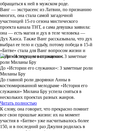
обращаться к ней в мужском роде.
Ванг
—
экстрасенс из Латвии, по признанию
многих, она стала
самой загадочной
участницей 15-го сезона мистического
проекта канала ТНТ, а сама девушка заявила:
она — есть магия и дух в теле человека
—
Дух Хаоса. Также Ванг
рассказывала, что дух
выбрал ее тело и судьбу, потому победа в 15-й
«Битве» стала для Ванг вопросом жизни и
смерти в текущем воплощении.
До «Истории его служанки»: 3 заметные роли
Миланы Бру
До главной роли дворянки Анны в
костюмированной мелодраме «История его
служанки» Милана Бру успела сняться в
нескольких проектах разных жанров.
Читать полностью
К слову, она говорит, что прекрасно помнит
все свои прошлые жизни: их на момент
участия в «Битве» уже насчитывалось более
150, и в последний раз Джулия родилась в