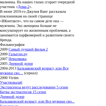
мальчика. На наших глазах сгорает очередной
участник «
Дома-2
».
В июне 2019-го Джулия Ванг рассказала
поклонникам на своей странице
«ВКонтакте», что на самом деле она —
мужчина. Экс-женщина больше не
консультирует по жизненным проблемам, а
занимается парфюмерией и развитием своего
бренда.
Фильмография
2009
Самый лучший фильм 2
2009
Галыгин.ру
2007
Неваляшка
2005
Дневной дозор
2004-2013
Бальзаковский возраст, или Все
мужики сво…
(сериал)
2000 Victim
Участвовала
6
Экстрасенсы ведут расследование 5 сезон
Битва экстрасенсов 15 сезон
Дневной дозор
Бальзаковский возраст, или Все мужики сво...