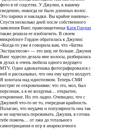
фото в её соцсетях. У Джулии, к вашему
сведению, никогда не было длинных волос.
Это парики и накладки. Вы крайне наивны».
Спустя несколько дней после собственного
заявления Ванг, правозащитница
Катя Гордон
также решила ее изобличить. В своем
микроблоге Гордон обратилась к Джулии:
«Когда-то уже я говорила вам, что «Битва
Экстрасенсов» — это шоу, не больше. Джулия
Ванг чудесно делала мне волосы, разбиралась
в духах и очень любила одного ведущего
MTV. Один адвокатишка фотографировался с
ней и рассказывал, что она ему круто колдует.
Я хохотала над идиотизмом. Теперь СМИ
пестрят ее откровениями: что это, мол, был
персонаж, а я не колдунья… открытие,
откровение. Но это ладно. Очевидно, что с
Джулией что-то не то, очередная крайность.
Полагаю, что неудачи и популярность она так
и не научилась переживать. Джулия, я готова
тебе помочь… от лжи до тотального
самоотрицания и игр в анарексичного