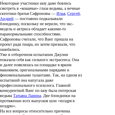
Некоторые участники шоу даже боялись
смотреть в «кошачьи» глаза ведьмы, а вечные
скептики
братья Сафроновы
—
Илья
,
Сергей
,
Андрей
— постоянно подкалывали
блондинку, поскольку не верили, что экс-
модель и актриса обладает какими-то
паранормальными способностями.
Сафроновы считали, что Ванг пришла на
проект ради пиара, но затем признали, что
ошибались.
Уже в отборочном испытании Джулия
показала себя как сильного экстрасенса. Она
и далее появлялась на площадке я ярким
макияжем, оригинальными нарядами и
феноменальными талантами. Так, на одном из
испытаний она напугала даже
профессионального психолога. Главной
конкуренткой Ванг по шоу была питерская
ведьма
Татьяна Ларина
. Две блондинки на
протяжении всех выпусков шли «ноздря в
ноздрю».
На все вопросы относительно причины