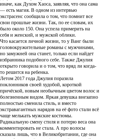
иначе, как Духом Хаоса, заявляя, что она сама
— есть магия. В одном из интервью
экстрасенс сообщила о том, что помнит все
свои прошлые жизни. Так, по ее словам, их
было около 150. Она успела примерить на
себя и женский, и мужской облики.
Что касается личной жизни, то у
Ванг
были
головокружительные романы с мужчинами,
но замужней она станет, только если найдет
избранника подобного себе. Также
Джулия
открыто говорила и о том, что вряд ли когда-
то решится на ребенка.
Летом 2017 года
Джулия
поразила
поклонников своей худобой, короткой
причёской, новым необычным цветом волос и
болезненным видом. Яркая девушка внезапно
полностью сменила стиль, и вместо
экстравагантных нарядов на её фото стали всё
чаще мелькать мужские костюмы.
Радикальную смену стиля и потерю веса она
комментировать не стала. А про волосы
сказала лишь, что в Великобритании, где она