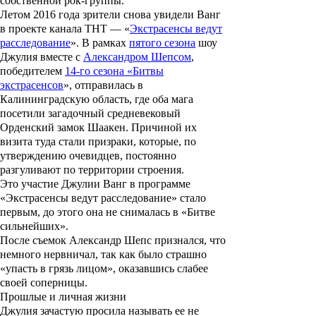
собственной рок-группы.
Летом 2016 года зрители снова увидели Ванг
в проекте канала ТНТ — «
Экстрасенсы ведут
расследование
». В рамках
пятого сезона
шоу
Джулия вместе с
Александром Шепсом
,
победителем
14-го сезона «Битвы
экстрасенсов
», отправилась в
Калининградскую область, где оба мага
посетили загадочный средневековый
Орденский замок Шаакен. Причиной их
визита туда стали призраки, которые, по
утверждению очевидцев, постоянно
разгуливают по территории строения.
Это участие
Джулии Ванг
в программе
«
Экстрасенсы ведут расследование
» стало
первым, до этого она не снималась в «Битве
сильнейших».
После съемок Александр Шепс признался, что
немного нервничал, так как было страшно
«упасть в грязь лицом», оказавшись слабее
своей соперницы.
Прошлые и личная жизни
Джулия
зачастую просила называть ее не