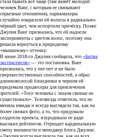
стала бывать всё чаще (там живёт молодой
человек
Ванг
, с которым ее связывают
серьезные отношения), парикмахеры
случайно покрасили ей волосы в радикально-
чёрный цвет, чем испортили причёску. Позже
Джулия Ванг
призналась, что ей надоели
эксперименты с цветом волос, поэтому она
решила вернуться к природному
«мышиному» оттенку.
В июне 2018-го Джулия сообщила, что
«Битва
экстрасенсов»
— это постановка. Ванг
призналась, что у нее нет и не было
сверхъестественных способностей, а образ
длинноволосой блондинки в черном ей
придумали продюсеры для привлечения
зрителей: «Того человека с лицом свиньи не
существовало». Телезвезда отметила, что не
меняла имидж и всегда выглядела так, как на
более свежих фото, а то, что придумали
создатели проекта, изуродовало ее ради
высоких рейтингов. Отрицает кардинальную
смену внешности и менеджер блога Джулии:
«Джулия всегда выглядела так, как на всех