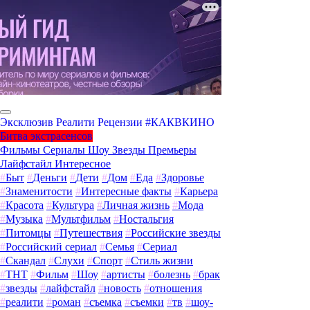
Эксклюзив
Реалити
Рецензии
#КАКВКИНО
Битва экстрасенсов
Фильмы
Сериалы
Шоу
Звезды
Премьеры
Лайфстайл
Интересное
#
Быт
#
Деньги
#
Дети
#
Дом
#
Еда
#
Здоровье
#
Знаменитости
#
Интересные факты
#
Карьера
#
Красота
#
Культура
#
Личная жизнь
#
Мода
#
Музыка
#
Мультфильм
#
Ностальгия
#
Питомцы
#
Путешествия
#
Российские звезды
#
Российский сериал
#
Семья
#
Сериал
#
Скандал
#
Слухи
#
Спорт
#
Стиль жизни
#
ТНТ
#
Фильм
#
Шоу
#
артисты
#
болезнь
#
брак
#
звезды
#
лайфстайл
#
новость
#
отношения
#
реалити
#
роман
#
съемка
#
съемки
#
тв
#
шоу-