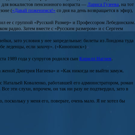
»
для вокалистов пенсионного возраста —
Лариса Гузеева
, на тот
зоне (
«Давай поженимся!»
со дня на день возвращается в эфир),
нил ее с группой
«Русский Размер»
и
Профессором Лебединским
.
ском радио. Затем вместе с «Русским размером» и с
Сергеем
йки, зато условия у нее запредельные: билеты из Лондона туда
бе леденцы, если захочу». («Кинопоиск»)
уста 1989 года у супругов родился сын
Кирилл Нагиев
.
ла женой Дмитрия Нагиева» и «Как никогда не выйти замуж.
 с
Натальей Коваленко
, работавшей его администратором, роман
се эти слухи, впрочем, он так ни разу не подтвердил, зато в
 поскольку у меня его, поверьте, очень мало. Я не хотел бы