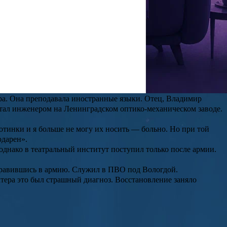
в. В августе зрителей ждут новые сезоны «Теда Лассо» и
уэндиа. Среди новинок особенно выделяются супергеройский
ты».
мьи выжил только девятилетний Гулам, будущий дед Дмитрия.
лаем. Николай Нагиев женился на Гертруде Цопке, девушке
ра. Она преподавала иностранные языки. Отец, Владимир
ботал инженером на Ленинградском оптико-механическом заводе.
отинки и я больше не могу их носить — больно. Но при той
одарен».
 однако в театральный институт поступил только после армии.
тправившись в армию. Служил в ПВО под Вологдой.
ктера это был страшный диагноз. Восстановление заняло