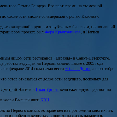
аменитого
Остапа Бендера
. Его партнерами на съемочной
я по сложности вполне соизмеримой с ролью Калоева».
огда-то владевший крупным зарубежным бизнесом, но попавший
 Шоураннером проекта был
Жора Крыжовников
, и Нагиев
амным лицом сети ресторанов «Евразия» в Санкт-Петербурге.
да работал ведущим на Первом канале. Также с 2005 года
исле в феврале 2014 года начал вести
«Голос. Дети»
, а в сентябре
 что готов отказаться от должности ведущего, поскольку для
х Дмитрий Нагиев и
Иван Ургант
вели ежегодную церемонию
ил в жюри Высшей лиги
КВН
.
оекты Первого канала, которые вел на протяжении многих лет.
иод и пообещал вернуться в шоу, когда жизнь наладится.