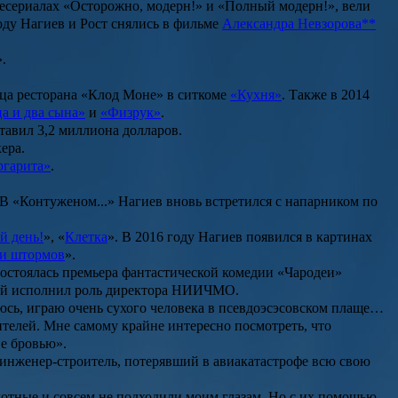
лесериалах
«Осторожно, модерн!»
и
«Полный модерн!»
, вели
оду Нагиев и Рост снялись в фильме
Александра Невзорова**
»
.
ьца ресторана «Клод Моне» в ситкоме
«Кухня»
. Также в 2014
ца и два сына»
и
«Физрук»
.
тавил 3,2 миллиона долларов.
ера.
ргарита»
.
 В «Контуженом...» Нагиев вновь встретился с напарником по
й день!
», «
Клетка
». В 2016 году Нагиев появился в картинах
ми штормов
».
 состоялась премьера фантастической комедии «
Чародеи
»
й исполнил роль директора НИИЧМО.
аюсь, играю очень сухого человека в псевдоэсэсовском плаще…
ителей. Мне самому крайне интересно посмотреть, что
ие бровью».
 инженер-строитель, потерявший в авиакатастрофе всю свою
лотные и совсем не подходили моим глазам. Но с их помощью