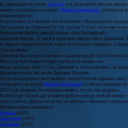
В одиннадцатом сезоне
«Голоса»
и в десятом его детской верси
момент свободная от ведения
«Давай поженимся!»
. Останется 
пока неизвестно.
Не все знают, что Нагиев еще и музыкант. Музыкальную карьеру
Эта пародия на Dragostea Din Tei группы O-Zone несколько неде
Рогожиным
Нагиев записал песню «Моя Баттерфляй».
Дмитрий Нагиев: «У меня в принципе райдер очень скромный. Я 
и обратно первым классом, какие-то безумные гримерки. У меня 
Личная жизнь
Дмитрий был женат на актрисе и радиоведущей
Алле Нагиевой
Впоследствии Кирилл избрал актерскую профессию.
Когда мальчику было 12 лет, Дмитрий и Алла развелись. За нес
Вредные советы экс-жены Дмитрия Нагиева».
После скандального расставания с женой Нагиев скрывал свою
с певицей и актрисой
Ириной Темичевой
и тайную женитьбу на 
2022 году впервые без обиняков заявил, что он уже дедушка.
В 2016 году Нагиев дал комментарий по поводу личной жизни: «Т
идти с кем-то, держась за ручку, на обложке глянцевого журнала
Фильмография (избранное)
Колбаса
(2025)
Злые люди
(2025)
Актерище
(2025)