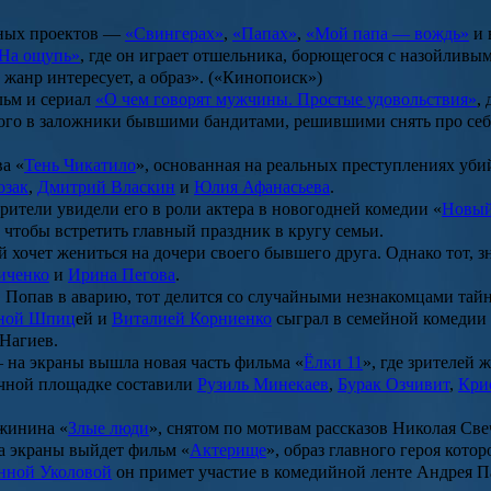
ачных проектов —
«Свингерах»
,
«Папах»
,
«Мой папа — вождь»
и 
На ощупь»
, где он играет отшельника, борющегося с назойливы
жанр интересует, а образ». («Кинопоиск»)
льм и сериал
«О чем говорят мужчины. Простые удовольствия»
,
ятого в заложники бывшими бандитами, решившими снять про себ
а «
Тень Чикатило
», основанная на реальных преступлениях уб
озак
,
Дмитрий Власкин
и
Юлия Афанасьева
.
зрители увидели его в роли актера в новогодней комедии «
Новый
, чтобы встретить главный праздник в кругу семьи.
й хочет жениться на дочери своего бывшего друга. Однако тот, 
иченко
и
Ирина Пегова
.
. Попав в аварию, тот делится со случайными незнакомцами тай
ной Шпиц
ей и
Виталией Корниенко
сыграл в семейной комедии
 Нагиев.
— на экраны вышла новая часть фильма «
Ёлки 11
», где зрителей
чной площадке составили
Рузиль Минекаев
,
Бурак Озчивит
,
Кри
жинина
«
Злые люди
», снятом по мотивам рассказов
Николая Све
на экраны выйдет фильм «
Актерище
», образ главного героя кот
нной Уколовой
он примет участие в комедийной ленте
Андрея П