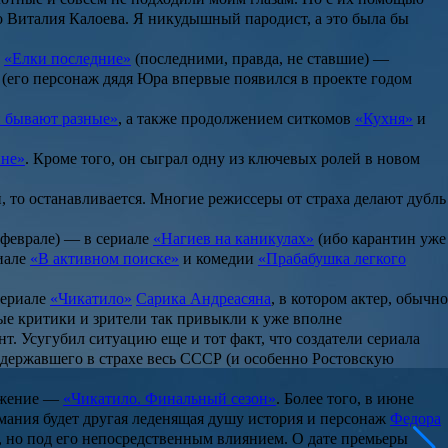
ого Виталия Калоева. Я никудышный пародист, а это была бы
и
«Елки последние»
(последними, правда, не ставшие) —
 (его персонаж дядя Юра впервые появился в проекте годом
 бывают разные»
, а также продолжением ситкомов
«Кухня»
и
ине»
. Кроме того, он сыграл одну из ключевых ролей в новом
, то останавливается. Многие режиссеры от страха делают дубль
в феврале) — в сериале
«Нагиев на каникулах»
(ибо карантин уже
риале
«В активном поиске»
и комедии
«Прабабушка легкого
сериале
«Чикатило»
Сарика Андреасяна
, в котором актер, обычно
ые критики и зрители так привыкли к уже вполне
т. Усугубил ситуацию еще и тот факт, что создатели сериала
 державшего в страхе весь СССР (и особенно Ростовскую
олжение —
«Чикатило. Финальный сезон»
. Более того, в июне
имания будет другая леденящая душу история и персонаж
Федора
, но под его непосредственным влиянием. О дате премьеры