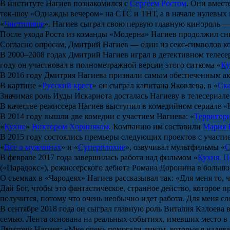
В институте Нагиев познакомился с
Сергеем Ростом
. Они вмест
ток-шоу
«Однажды вечером»
на СТС и ТНТ, а в начале нулевых
«
Чистилище
». Нагиев сыграл свою первую главную кинороль —
После ухода Роста из команды «Модерна» Нагиев продолжил сн
Согласно опросам, Дмитрий Нагиев — один из секс-символов к
В 2000–2008 годах Дмитрий Нагиев играл в детективном телес
году он участвовал в полнометражной версии этого ситкома «
Ку
В 2016 году Дмитрия Нагиева признали самым обеспеченным акте
В картине «
Русский крест
» он сыграл капитана Яковлева, в «
Ска
Значимая роль Иуды Искариота досталась Нагиеву в телесериал
В качестве режиссера Нагиев выступил в комедийном сериале «
В 2014 году вышли две комедии с участием Нагиева: «
Территор
«
Кухне
»
Виктором Хориняком
. Компанию им составили
Мария 
В 2015 году состоялись премьеры следующих проектов с участие
«
Все о мужчинах
» и «
Суперплохие
», озвучивал мультфильмы «
С
В феврале 2017 года завершилась работа над фильмом «
Кухня. П
(
«Парадокс»
), режиссерского дебюта
Романа Доронина
в большо
О съемках в «Чародеях» Нагиев рассказывал так: «Для меня то, 
Дай Бог, чтобы это фантастическое, странное действо, которое 
получится, потому что очень необычно идет работа. Для меня с
В сентябре 2018 года он сыграл главную роль
Виталия Калоева
семью. Лента основана на реальных событиях, имевших место в 
Дмитрий Нагиев: «Мне очень помогали линзы, которые я надевал