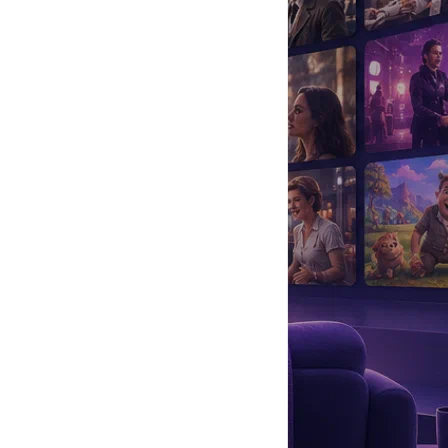
да
#
Музыка
#
Мультфильм
#
Ностальгия
#
Питомцы
#
Шоу
#
артисты
#
болезнь
#
брак
#
звезды
#
лайфстайл
#
новость