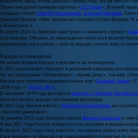
колбасный завод, чтобы доказать своему отцу, что он чего-то сто
Также ожидается премьера картины «
12 стульев
». В новой экра
площадке станут
Сергей Степанченко
,
Алексей Ошурков
,
Анна 
Дмитрий Нагиев: «Мне предлагают сыграть Остапа Бендера. И я
(«Кинопоиск»)
В апреле 2025-го Дмитрий приступил к съемкам в сериале «
Сан
под санкции. Обеднев, он вынужденно вернулся в родной городок
признавался, что в работе с ним он нередко учится чему-то нов
Карьера на телевидении
Не менее активен Нагиев в рекламе и на телевидении.
С 2013 года шоумен участвует в рекламной кампании российско
Он вел программы
«Телекомпакт»
,
«Бремя денег»
, ток-шоу
«Окн
Нагиев вел спортивно-развлекательное шоу «
Большие гонки
». 
2018 года —
«Голос. 60+»
.
В мае-июне 2019 года разгорелся
скандал с участием Нагиева из
него нет ничего дороже собственной репутации.
В 2011 году Нагиев вместе с
Натальей Андрейченко
вел реалит
«Золотой граммофон».
20 декабря 2012 года Дмитрий сменил
Вадима Галыгина
в озву
В мае 2017 года Нагиев ненадолго стал ведущим вокально-игро
В августе 2022 года стало известно, что шоумен решил взять т
Свое решение он объяснил не накопившейся усталостью от одноо