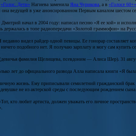
и
«Голос. Дети»
Нагиева заменила
Яна Чурикова
, а в
«Голосе 60+
ли она ведущей в уже анонсированном Первым каналом шестом се
 Дмитрий начал в 2004 году: написал песню «Я ее хой» и испол
ль держалась в топе радиопередачи
«Золотой граммофон»
на Рус
недавно видел райдер одной певицы. Ее гонорар составляет копе
ничего подобного нет. Я получаю зарплату и могу сам купить се
(девичья фамилия Щелищева, псевдоним —
Алиса Шер
). 31 авг
колько лет до официального развода Алла написала книги «Я бы
 личную жизнь. Ему приписывали семилетний гражданский брак
девушке не из актерской среды с последующим рождением сына. В
от, кто любит артиста, должен уважать его личное пространство,
».