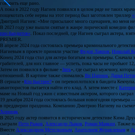
говорить еще рано.
А пока в 2022 году Нагиев появился в целом ряде не таких мр
пощекотать себе нервы на этот период был заготовлен триллер
«
Дмитрий Нагиев: «Мне присылают много сценариев, но меня не 
В 2023 году уже вышли снятые в жанре лирической комедии фи
про бандитов»
. Показ последней, где Нагиев сыграл актера, вз
PREMIER.
В апреле 2024 года состоялась премьера криминального детектив
Нагиевым в проекте приняли участие
Федор Лавров
,
Николай К
Конец 2024 года стал для актера богатым на премьеры. Сначала 
грабителей, для них главное — успеть, пока часы не пробьют 12
Затем он появился в фильме «
Зять
», где сыграл мужчину, которы
отношений. В картине также снимались
Ян Цапник
,
Дарья Петр
В сериале «
Кто быстрее?
» он перевоплотился в бандита Кекчупа
авантюристов пытается найти его клад. А затем вместе с
Катери
маме на Новый год ужин с известным актером, которого сыграл
19 декабря 2024 года состоялась большая новогодняя премьера 
в преддверии праздника. Компанию Дмитрию Нагиеву на съемо
Хориняк
.
В 2025 году актер появится в историческом детективе
Кима Дру
сыграли
Петр Рыков
,
Александр Лыков
,
Роман Маякин
. Также 
Вместе
Александром Метелкиным
,
Анатолием Журавлевым
и
А