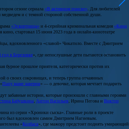
втором сезоне сериала
«В активном поиске»
. Для любителей
м медведем и с темной стороной собственной души.
 драма
«Эскортница»
и 4-серийная криминальная комедия
«Кино
я кино, стартовал 15 июня 2023 года в онлайн-кинотеатре
ийцы, вдохновленного «славой» Чикатило. Вместе с Дмитрием
 год в Березовке
», где непослушные дети пытаются остановить
зная бурное прошлое приятеля, категорически против их
ной о своих сокровищах, и теперь группа отчаянных
 «
Папу маме заверни
» — о девочке, которая мечтает подарить
 ждут забавные истории, которые произошли с главными героями
стина Бабушкина
,
Антон Васильев
, Ирина Пегова и
Виктор
чина
из серии «
Хроники сыска
». Главные роли в проекте
орого был вдохновлен самим Дмитрием Нагиевым.
антелеева
«
Колбаса
», где мажору предстоит поднять умирающий