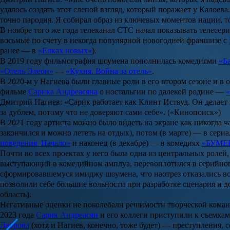
удалось создать этот слепой взгляд, который поражает у Калоев
точно пародия. Я собирал образ из ключевых моментов нации, 
В ноябре того же года телеканал СТС начал показывать телесер
восьмые по счету в некогда популярной новогодней франшизе с
ранее — в
«Елках новых»
).
В 2019 году фильмография шоумена пополнилась комедиями
«Б
«Отель Элеон»
—
«Кухня. Война за отель»
.
В 2020-м у Нагиева были главные роли в его втором сезоне и в
фильме
Сарика Андреасяна
о ностальгии по далекой родине —
«
Дмитрий Нагиев: «Сарик работает как Клинт Иствуд. Он делает 
за дублем, потому что не доверяют сами себе». («Кинопоиск»)
В 2021 году артиста можно было видеть на экране как никогда ч
закончился и можно лететь на отдых), потом (в марте) — в сери
поведения. Начало»
и наконец (в декабре) — в комедиях
«БУМЕР
Почти во всех проектах у него была одна из центральных ролей,
выступающий в комедийном амплуа, перевоплотился в серийног
сформировавшемуся имиджу шоумена, что наотрез отказались вос
позволили себе большие вольности при разработке сценария и 
область).
Негативные оценки не поколебали решимости творческой коман
2023 года
Сарик Андреасян
и его коллеги приступили к съемка
Лаврова
(хотя и Нагиев, конечно, тоже будет) — преступления,