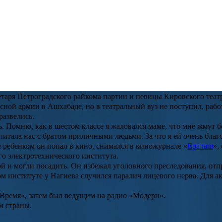
ые продолжения
 несколько заметных премьер и возвращений популярных проекто
ации «Сто лет одиночества», которая завершит историю семьи Б
вами «Осколки» и необычная анимационная комедия «Уличные ко
ровой войны они бежали от голода в Туркменистан. Из всей се
гиев. Спустя какое-то время найденыш стал называть себя Нико
балете Большого театра.
таря Петроградского райкома партии и певицы Кировского теат
расной армии в Ашхабаде, но в театральный вуз не поступил, ра
развелись.
 Помню, как в шестом классе я жаловался маме, что мне жмут б
спитала нас с братом приличными людьми. За что я ей очень благ
 ребенком он попал в кино, снимался в киножурнале «
Ералаш
»,
го электротехнического института.
ой и могли посадить. Он избежал уголовного преследования, о
ом институте у Нагиева случился паралич лицевого нерва. Для а
«Время», затем был ведущим на радио «Модерн».
м страны.