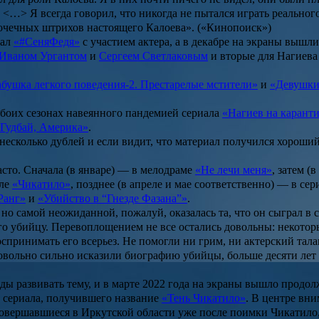
а. <…> Я всегда говорил, что никогда не пытался играть реальн
точечных штрихов настоящего Калоева». («Кинопоиск»)
иал
«#СеняФедя»
с участием актера, а в декабре на экраны вышл
Иваном Ургантом
и
Сергеем Светлаковым
и вторые для Нагиева
абушка легкого поведения-2. Престарелые мстители»
и
«Девушки
 обоих сезонах навеянного пандемией сериала
«Нагиев на карант
Гудбай, Америка»
.
несколько дублей и если видит, что материал получился хороший
асто. Сначала (в январе) — в мелодраме
«Не лечи меня»
, затем (
але
«Чикатило»
, позднее (в апреле и мае соответственно) — в се
анг»
и
«Убийство в “Гнезде Фазана”»
.
 но самой неожиданной, пожалуй, оказалась та, что он сыграл в 
о убийцу. Перевоплощением не все остались довольны: некотор
принимать его всерьез. Не помогли ни грим, ни актерский талан
довольно сильно исказили биографию убийцы, больше десяти лет
ды развивать тему, и в марте 2022 года на экраны вышло прод
м сериала, получившего название
«Тень Чикатило»
. В центре вн
 совершавшиеся в Иркутской области уже после поимки Чикатило