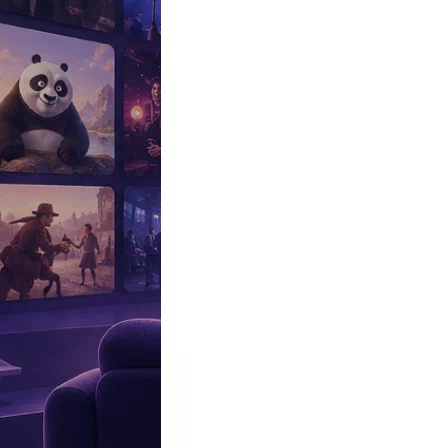
Эксклюзив
Реалити
Рецензии
#КАКВКИНО
Битва экстрасенсов
Фильмы
Сериалы
Шоу
Звезды
Премьеры
Лайфстайл
Интересное
#
Быт
#
Деньги
#
Дети
#
Дом
#
Еда
#
Здоровье
#
Знаменитости
#
Инт
#
Путешествия
#
Российские звезды
#
Российский сериал
#
Семья
#
отношения
#
реалити
#
роман
#
съемка
#
съемки
#
тв
#
шоу-бизнес
Промокоды Островок
Промокоды Отелло
Промокоды Золотое я
Промокоды Снежная Королева
Промокоды Арома Бутик
Промок
Издательство
Рекламодателям
Условия использования
Контакты
Персоны
Дмитрий Нагиев
Актер, Ведущий, Продюсер, Участник, Персонаж, Люди за кадр
Дата и место рождения:
4 апреля 1967 (59 лет), Ленинград (ССС
Семейное положение:
Алла Щелищева (в разводе, 1 ребёнок)
Рост:
173 см
Биография
Участвовал
Фото
Видеo
Реклама
Дмитрий Нагиев
— советский и российский актер, теле- и ради
Биография