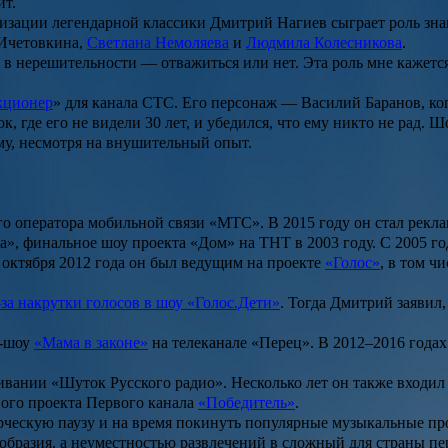
ит.
низации легендарной классики Дмитрий Нагиев сыграет роль зн
Ичетовкина
,
Светлана Немоляева
и
Людмила Колесникова
.
 в нерешительности — отважиться или нет. Эта роль мне кажетс
кционер
» для канала СТС. Его персонаж — Василий Баранов, к
, где его не видели 30 лет, и убедился, что ему никто не рад.
ому, несмотря на внушительный опыт.
го оператора мобильной связи «МТС». В 2015 году он стал рекл
а»
, финальное шоу проекта
«Дом»
на ТНТ в 2003 году. С 2005 го
С октября 2012 года он был ведущим на проекте
«Голос»
, в том ч
-за накрутки голосов в шоу «Голос.Дети»
. Тогда Дмитрий заявил,
и-шоу
«Мама в законе»
на телеканале «Перец». В 2012–2016 года
чивании
«Шуток Русского радио»
. Несколько лет он также вход
вого проекта Первого канала
«Победитель»
.
ворческую паузу и на время покинуть популярные музыкальные пр
бразия, а неуместностью развлечений в сложный для страны пер