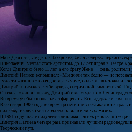
Дмитрий Нагиев
родился 4 апреля 1967 года в Ленинграде.
Какие сериалы смотреть в августе 2026: новинки и долгожданн
Последний месяц лета приготовил для любителей сериалов сразу
«Спецназа: Львицы», а также вторая часть масштабной экраниз
детектив «Фонари», подростковая драма с загадочными убийст
Читать полностью
Его предки по отцу — арабы, жившие в Иране. После Первой ми
Мальчика нашел и привел в детский дом человек по фамилии На
латышско-немецкого происхождения. Гертруда танцевала в корде
Мать Дмитрия, Людмила Захаровна, была дочерью первого секре
Николаевич, мечтал стать артистом, до 17 лет играл в Театре К
Когда Дмитрию было 11 лет, а его брату Жене — семь, родители 
Дмитрий Нагиев вспоминал: «Мы жили так бедно — не передать.
тяже­сти жизни, которая досталась маме, она сама выстояла и во
Дмитрий занимался самбо, дзюдо, спортивной гимнастикой. Еще
Сначала, окончив школу, Дмитрий стал студентом Ленинградско
Во время учебы юноша начал фарцевать. Его задержали с валют
В сентябре 1990 года во время репетиции спектакля в театральн
полгода, последствия паралича остались на всю жизнь.
В 1991 году после получения диплома Нагиев работал в театре 
Дмитрия Нагиева четыре раза признавали лучшим радиоведущи
Творческий путь