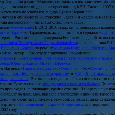
е работали на радио «Модерн», снимались в юмористических те
 годов писали шутки для некоторых команд КВН. Также в 1997 г
 чеченского полевого командира Дукуза Исрапилова.
иматься в спин-оффах
«Осторожно, Задов!»
и
«Zадов in Rеалити
онца девяностых
—
начала двухтысячных годов.
ериале
«Каменская»
. В 2012–2016 годах он исполнял роль владел
хня в Париже
». Параллельно актер снимался в сериалах
«Два от
ром в России по версии журнала Forbes: его годовой доход сос
лолазке и Последнем из Седьмой колыбели
» — полковника Бейк
е
Владимира Бортко
по роману
Михаила Булгакова
«Мастер и Ма
Камера, мотор!
», где отразил закулисье шоу-бизнеса.
ия Джа
» и «
Контуженый, или Уроки плавания вольным стилем
».
Баева
,
Юрий Стоянов
,
Михаил Ефремов
.
м Нагиева: «
Гороскоп на удачу
», «
Одной левой
», «
Самый лучши
мешарики. Легенда о золотом драконе
» и «
Синдбад. Пираты се
оследняя битва»
. В этом же году должна была состояться, но не
м кино. В этом сиквеле
легендарного советского фильма
Дмитри
что происходит на площадке, крайне странно. Я ни разу не улыб
происходит на площадке, вызвало впоследствии дикий интерес зр
ложно «не хлопотать лицом», а режиссер запрещает даже движен
в картине
«Непрощенный»
Сарика Андреасяна
. Его персонаж —
2002 году.
 для роли Калоева. Я в них почти ничего не видел, они были п