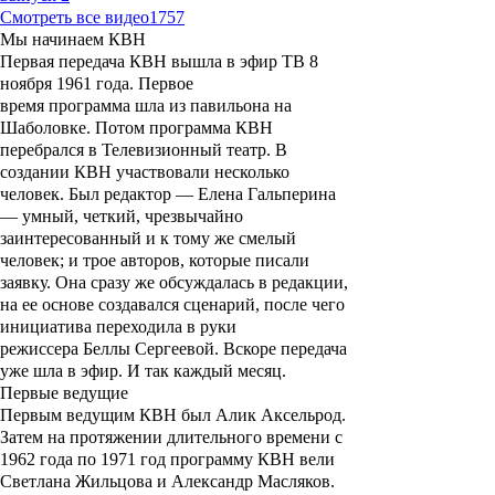
Смотреть все видео
1757
Мы начинаем
КВН
Первая передача
КВН
вышла в эфир ТВ 8
ноября 1961 года. Первое
время программа шла из павильона на
Шаболовке. Потом программа
КВН
перебрался в Телевизионный театр. В
создании КВН участвовали несколько
человек. Был редактор — Елена Гальперина
— умный, четкий, чрезвычайно
заинтересованный и к тому же смелый
человек; и трое авторов, которые писали
заявку. Она сразу же обсуждалась в редакции,
на ее основе создавался сценарий, после чего
инициатива переходила в руки
режиссера Беллы Сергеевой. Вскоре передача
уже шла в эфир. И так каждый месяц.
Первые ведущие
Первым ведущим
КВН
был
Алик Аксельрод
.
Затем на протяжении длительного времени с
1962 года по 1971 год программу
КВН
вели
Светлана Жильцова и Александр Масляков.