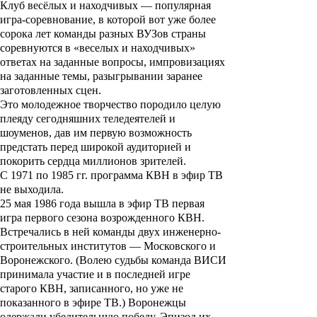
Клуб весёлых и находчивых
— популярная
игра-соревнование, в которой вот уже более
сорока лет команды разных ВУЗов страны
соревнуются в «веселых и находчивых»
ответах на заданные вопросы, импровизациях
на заданные темы, разыгрывании заранее
заготовленных сцен.
Это молодежное творчество породило целую
плеяду сегодняшних теледеятелей и
шоуменов, дав им первую возможность
предстать перед широкой аудиторией и
покорить сердца миллионов зрителей.
С 1971 по 1985 гг. программа
КВН
в эфир ТВ
не выходила.
25 мая 1986 года вышла в эфир ТВ первая
игра первого сезона возрожденного
КВН
.
Встречались в ней команды двух инженерно-
строительных институтов — Московского и
Воронежского. (Волею судьбы команда ВИСИ
принимала участие и в последней игре
старого
КВН
, записанного, но уже не
показанного в эфире ТВ.) Воронежцы
одержали убедительную победу. Эпизод их