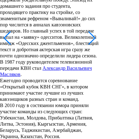
домашнего задания про студента,
проходящего практику на стройке, со
знаменитым рефреном «Вываливай!» до сих
пор числится в анналах кавээновских
шедевров. Но главный успех в той передаче
выпал на «заявку» одесситов. Великолепный
имидж «Одесских джентльменов», блестящий
текст и добротная актерская игра сразу же
почти однозначно определили лидера сезона.
В 1987 году руководителем телевизионной
передачи
КВН
стал
Александр Васильевич
Масляков
.
Ежегодно проводится соревнование
«Открытый кубок КВН СНГ», в котором
принимают участие лучшие из лучших
кавээнщиков разных стран и команд.
В 2010 году в состязании юмора приняли
участие команды из следующих стран:
Узбекистан, Молдова, Прибалтика (Латвия,
Литва, Эстония), Кыргызстан, Армения,
Беларусь, Таджикистан, Азербайджан,
Украина, Казахстан, Россия.