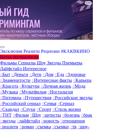
Эксклюзив
Реалити
Рецензии
#КАКВКИНО
Битва экстрасенсов
Фильмы
Сериалы
Шоу
Звезды
Премьеры
Лайфстайл
Интересное
#
Быт
#
Деньги
#
Дети
#
Дом
#
Еда
#
Здоровье
#
Знаменитости
#
Интересные факты
#
Карьера
#
Красота
#
Культура
#
Личная жизнь
#
Мода
#
Музыка
#
Мультфильм
#
Ностальгия
#
Питомцы
#
Путешествия
#
Российские звезды
#
Российский сериал
#
Семья
#
Сериал
#
Скандал
#
Слухи
#
Спорт
#
Стиль жизни
#
ТНТ
#
Фильм
#
Шоу
#
артисты
#
болезнь
#
брак
#
звезды
#
лайфстайл
#
новость
#
отношения
#
реалити
#
роман
#
съемка
#
съемки
#
тв
#
шоу-