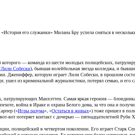
«История его служанки» Милана Бру успела сняться в нескольк
ий которого — команда из шести молодых полицейских, патрул
(
Лили Собески
), бывшая волейбольная звезда колледжа, и бывш
ии. Джениффер, которую играет
Лили Собески
, в прошлом сост
рг
, ушел из криминальной журналистики, потерял семью, и его
х, патрулирующих Манхэттен. Самая яркая героиня — блондинк
 пехоте, война в Ираке и охрана Белого дома, за что она и по
арпер («
Игры разума
», «
Остаться в живых
») тоже пришел в по
 вот-вот потеряет контакт с дочерью — пятнадцатилетней Руби Х
ии, полицейский в четвертом поколении. Его играет
Старк Се
йский в команде стажеров. Ее история еще более непростая, та