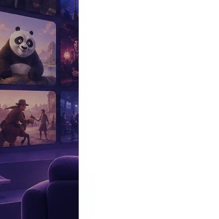
Эксклюзив
Реалити
Рецензии
#КАКВКИНО
Битва экстрасенсов
Фильмы
Сериалы
Шоу
Звезды
Премьеры
Лайфстайл
Интересное
#
Быт
#
Деньги
#
Дети
#
Дом
#
Еда
#
Здоровье
#
Знаменитости
#
Инт
#
Путешествия
#
Российские звезды
#
Российский сериал
#
Семья
#
отношения
#
реалити
#
роман
#
съемка
#
съемки
#
тв
#
шоу-бизнес
Промокоды Островок
Промокоды Отелло
Промокоды Золотое я
Промокоды Снежная Королева
Промокоды Арома Бутик
Промок
Издательство
Рекламодателям
Условия использования
Контакты
Главная
|
Сериалы
|
Мелодрамы
|
Детективы
|
Нью-Йорк 22 (New-Yo
Сериал Нью-Йорк 22
New-York 22