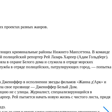
их проектах разных жанров.
ирующих криминальные районы Нижнего Манхэттена. В команде
ий полицейский репортер Рей Лазарь Харпер (
Адам Гольдберг
).
ояла в охране Белого дома и служила в отряде морских
 служба в отряде полицейских, патрулирующих город, — попытка
а Джениффер в исполнении звезды фильмов «
Жанна д'Арк
» и
лучила свое прозвище — Джениффер Белый Дом.
лицию не с улицы. Журналист, специализирующийся в
арпер. Рей пытается начать новую жизнь с чистого листа, придя
ндз
.
к как ее семья имеет самое непосредственное отношение к