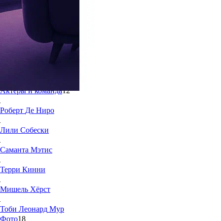
7.0
26
Жанры:
Мелодрамы, Детективы
Год создания:
2012
Страна:
США
Продолжительность:
60 мин.
Актеры и команда
12
Роберт
Де Ниро
Лили
Собески
Саманта
Мэтис
Терри
Кинни
Мишель
Хёрст
Тоби Леонард
Мур
Фото
18