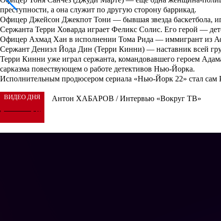
преступности, а она служит по другую сторону баррикад.
Офицер Джейсон Джекпот Тони — бывшая звезда баскетбола, и
Сержанта Терри Ховарда играет
Феликс Солис
. Его герой — дет
Офицер Ахмад Хан в исполнении
Тома Рида
— иммигрант из Аф
Сержант Дениэл Йода Дин (
Терри Кинни
) — наставник всей гр
Терри Кинни уже играл сержанта, командовавшего героем Адама
сарказма повествующем о работе детективов Нью-Йорка.
Исполнительным продюсером сериала «Нью-Йорк 22» стал сам 
ВИДЕО ДНЯ
Антон ХАБАРОВ / Интервью «Вокруг ТВ»