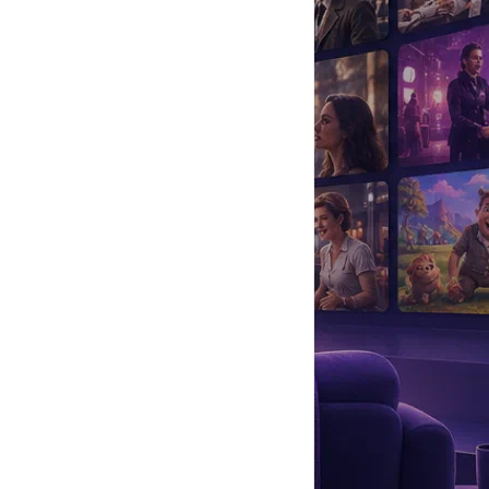
да
#
Музыка
#
Мультфильм
#
Ностальгия
#
Питомцы
#
Шоу
#
артисты
#
болезнь
#
брак
#
звезды
#
лайфстайл
#
новость