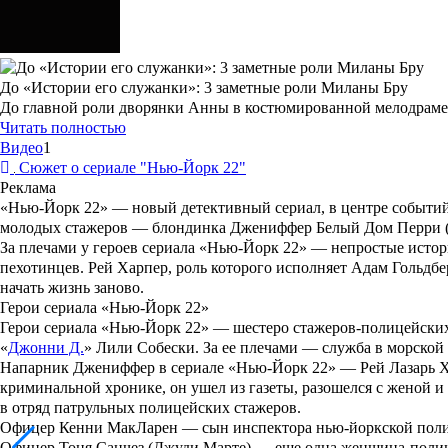
До «Истории его служанки»: 3 заметные роли Миланы Бру
До главной роли дворянки Анны в костюмированной мелодраме 
Читать полностью
Видео
1
Сюжет о сериале "Нью-Йорк 22"
Реклама
«
Нью-Йорк 22
» — новый детективный сериал, в центре событ
молодых стажеров — блондинка Джениффер Белый Дом Перри 
За плечами у героев сериала «
Нью-Йорк 22
» — непростые истор
пехотинцев. Рей Харпер, роль которого исполняет
Адам Гольдбе
начать жизнь заново.
Герои сериала «Нью-Йорк 22»
Герои сериала «
Нью-Йорк 22
» — шестеро стажеров-полицейски
«
Джонни Д.
»
Лили Собески
. За ее плечами — служба в морской
Напарник Джениффер в сериале «
Нью-Йорк 22
» — Рей Лазарь Х
криминальной хронике, он ушел из газеты, разошелся с женой и
в отряд патрульных полицейских стажеров.
Офицер Кенни МакЛарен — сын инспектора нью-йоркской полиц
Офицер Тоня Санчез (
Джуди Марте
) — еще одна женщина-полице