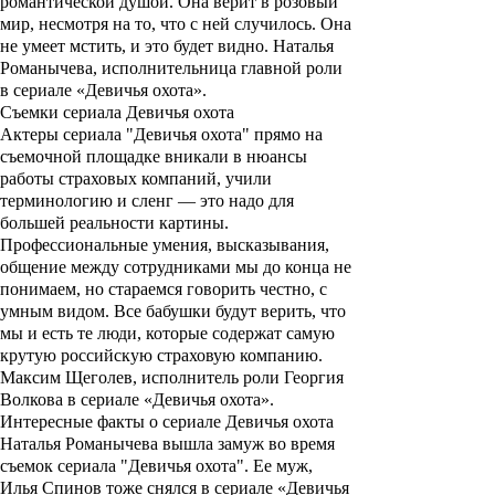
романтической душой. Она верит в розовый
мир, несмотря на то, что с ней случилось. Она
не умеет мстить, и это будет видно. Наталья
Романычева, исполнительница главной роли
в сериале «Девичья охота».
Съемки сериала Девичья охота
Актеры сериала "
Девичья охота
" прямо на
съемочной площадке вникали в нюансы
работы страховых компаний, учили
терминологию и сленг — это надо для
большей реальности картины.
Профессиональные умения, высказывания,
общение между сотрудниками мы до конца не
понимаем, но стараемся говорить честно, с
умным видом. Все бабушки будут верить, что
мы и есть те люди, которые содержат самую
крутую российскую страховую компанию.
Максим Щеголев, исполнитель роли Георгия
Волкова в сериале «Девичья охота».
Интересные факты о сериале Девичья охота
Наталья Романычева вышла замуж во время
съемок сериала "
Девичья охота
". Ее муж,
Илья Спинов тоже снялся в сериале «Девичья