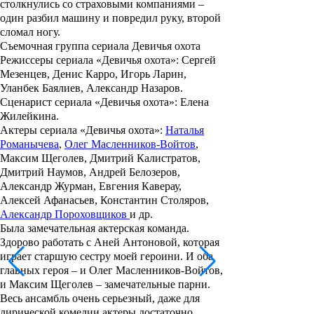
столкнулись со страховыми компаниями –
один разбил машину и повредил руку, второй
сломал ногу.
Съемочная группа сериала Девичья охота
Режиссеры сериала «Девичья охота»: Сергей
Мезенцев, Денис Карро, Игорь Ларин,
Уланбек Баялиев, Александр Назаров.
Сценарист сериала «Девичья охота»: Елена
Жилейкина.
Актеры сериала «Девичья охота»:
Наталья
Романычева
,
Олег Масленников-Войтов
,
Максим Щеголев, Дмитрий Калистратов,
Дмитрий Наумов, Андрей Белозеров,
Александр Журман, Евгения Каверау,
Алексей Афанасьев, Константин Столяров,
Александр Пороховщиков
и др.
Была замечательная актерская команда.
Здорово работать с Аней Антоновой, которая
играет старшую сестру моей героини. И оба
главных героя – и Олег Масленников-Войтов,
и Максим Щеголев – замечательные парни.
Весь ансамбль очень серьезный, даже для
лирической комедии актеры достаточно