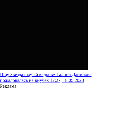
Шоу
Звезда шоу «6 кадров» Галина Данилова
пожаловалась на внучек
12:27, 18.05.2023
Реклама