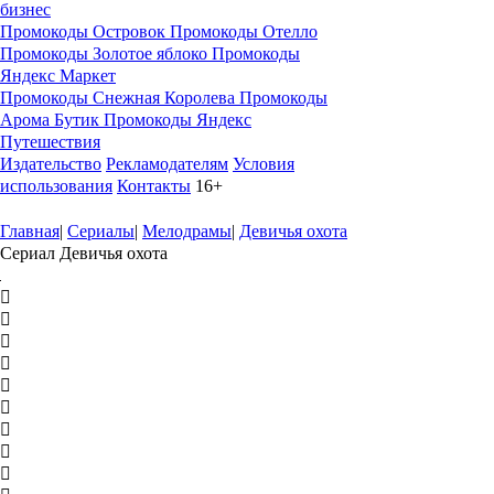
бизнес
Промокоды Островок
Промокоды Отелло
Промокоды Золотое яблоко
Промокоды
Яндекс Маркет
Промокоды Снежная Королева
Промокоды
Арома Бутик
Промокоды Яндекс
Путешествия
Издательство
Рекламодателям
Условия
использования
Контакты
16+
Главная
|
Сериалы
|
Мелодрамы
|
Девичья охота
Сериал Девичья охота