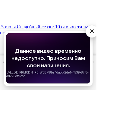
5 июля
Свадебный сезон: 10 самых стильных
×
невест из культовых сериалов
АО «Издательство СЕМЬ ДНЕЙ»
использует cookie
для
персонализации сервисов и удобства пользователей.
Вы можете запретить сохранение cookie в настройках
своего браузера.
Хорошо
1 июля
Какие фильмы смотреть в июле 2026:
российские и зарубежные новинки