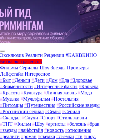
Эксклюзив
Реалити
Рецензии
#КАКВКИНО
Битва экстрасенсов
Фильмы
Сериалы
Шоу
Звезды
Премьеры
Лайфстайл
Интересное
#
Быт
#
Деньги
#
Дети
#
Дом
#
Еда
#
Здоровье
#
Знаменитости
#
Интересные факты
#
Карьера
#
Красота
#
Культура
#
Личная жизнь
#
Мода
#
Музыка
#
Мультфильм
#
Ностальгия
#
Питомцы
#
Путешествия
#
Российские звезды
#
Российский сериал
#
Семья
#
Сериал
#
Скандал
#
Слухи
#
Спорт
#
Стиль жизни
#
ТНТ
#
Фильм
#
Шоу
#
артисты
#
болезнь
#
брак
#
звезды
#
лайфстайл
#
новость
#
отношения
#
реалити
#
роман
#
съемка
#
съемки
#
тв
#
шоу-