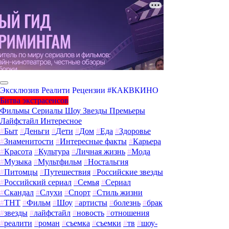
Эксклюзив
Реалити
Рецензии
#КАКВКИНО
Битва экстрасенсов
Фильмы
Сериалы
Шоу
Звезды
Премьеры
Лайфстайл
Интересное
#
Быт
#
Деньги
#
Дети
#
Дом
#
Еда
#
Здоровье
#
Знаменитости
#
Интересные факты
#
Карьера
#
Красота
#
Культура
#
Личная жизнь
#
Мода
#
Музыка
#
Мультфильм
#
Ностальгия
#
Питомцы
#
Путешествия
#
Российские звезды
#
Российский сериал
#
Семья
#
Сериал
#
Скандал
#
Слухи
#
Спорт
#
Стиль жизни
#
ТНТ
#
Фильм
#
Шоу
#
артисты
#
болезнь
#
брак
#
звезды
#
лайфстайл
#
новость
#
отношения
#
реалити
#
роман
#
съемка
#
съемки
#
тв
#
шоу-