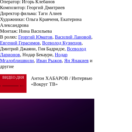
Оператор
: Игорь Клебанов
Композитор
: Георгий Дмитриев
Директор фильма
: Таги Алиев
Художники
: Ольга Кравченя, Екатерина
Александрова
Монтаж
: Нина Васильева
В ролях
:
Георгий Юматов
,
Василий Лановой
,
Евгений Герасимов
,
Всеволод Кузнецов
,
Дмитрий Джаяни, Гия Бадридзе,
Всеволод
Ларионов
, Нодар Бекаури,
Нодар
Мгалоблишвили
,
Иван Рыжов
,
Ян Янакиев
и
другие
ВИДЕО ДНЯ
Антон ХАБАРОВ / Интервью
«Вокруг ТВ»