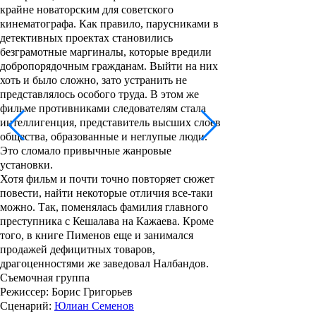
крайне новаторским для советского
кинематографа. Как правило, парусниками в
детективных проектах становились
безграмотные маргиналы, которые вредили
добропорядочным гражданам. Выйти на них
хоть и было сложно, зато устранить не
представлялось особого труда. В этом же
фильме противниками следователям стала
интеллигенция, представитель высших слоев
общества, образованные и неглупые люди.
Это сломало привычные жанровые
установки.
Хотя фильм и почти точно повторяет сюжет
повести, найти некоторые отличия все-таки
можно. Так, поменялась фамилия главного
преступника с Кешалава на Кажаева. Кроме
того, в книге Пименов еще и занимался
продажей дефицитных товаров,
драгоценностями же заведовал Налбандов.
Съемочная группа
Режиссер
: Борис Григорьев
Сценарий
:
Юлиан Семенов