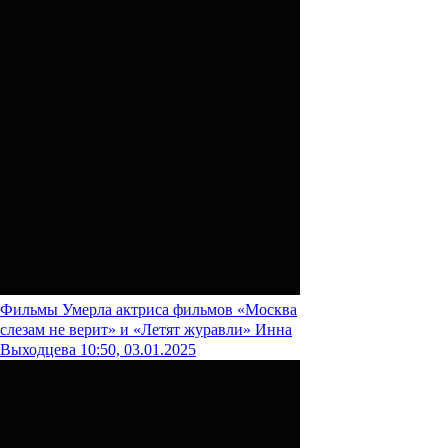
Фильмы
Умерла актриса фильмов «Москва
слезам не верит» и «Летят журавли» Инна
Выходцева
10:50, 03.01.2025