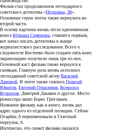
Производство
Фильм стал продолжением легендарного
советского детектива «
Петровка, 38
».
Основные герои ленты также вернулись во
второй части.
В основу картины вновь легла одноименная
книга
Юлиана Семенова
, ставшего первым,
кот начал писать детективы в жанре
журналистского расследования. Всего о
следователе Костенко было создано пять книг,
экранизацию получили лишь три из них.
Основной каст фильма также вернулся к
съемкам. Главную роль вновь исполнил
легендарный советский актер
Василий
Лановой
. В ленте также снялись
Георгий
Юматов
,
Евгений Герасимов
,
Всеволод
Кузнецов
,
Дмитрий Джаяни
и другие. Место
режиссера занял
Борис Григорьев
.
Название фильму, как и книге, вновь дал
адрес одного из отделений полиции. Сейчас
Огарёва, 6 переименовали в Газетный
переулок, 6.
Интересно, что сюжет фильма оказался