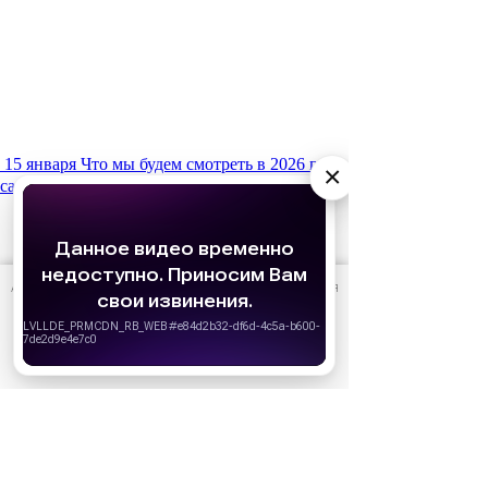
15 января
Что мы будем смотреть в 2026 году:
×
самые ожидаемые фильмы
АО «Издательство СЕМЬ ДНЕЙ»
использует cookie
для
персонализации сервисов и удобства пользователей.
Вы можете запретить сохранение cookie в настройках
своего браузера.
Хорошо
10 июня
Кто есть кто в сериале «Золотое
дно»: актеры и их персонажи