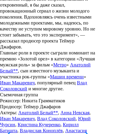
откровенный, я бы даже сказал,
провокационный сериал о жизни молодого
поколения. Вдохновляясь очень известными
молодежными проектами, мы, надеюсь, по
качеству не уступим мировому уровню. Но не
стоит забывать, что это эксперимент», —
рассказал продюсер проекта Теймур
Джафаров.
Главные роли в проекте сыграли номинант на
премию «
Золотой орел
» в категории «Лучшая
мужская роль» за фильм «
Метро
»
Анатолий
Белый**
, сын известного музыканта и
участника рок-группы «
Машин времени
»
Иван Макaревич
, популярный певец
Влад
Соколовский
и многие другие.
Съемочная группа
Режиссер
: Никита Грамматиков
Продюсер
: Теймур Джафаров
Актеры
:
Анатолий Белый**
,
Анна Невская
,
Иван Мaкаревич
,
Влад Соколовский
,
Юрий
Чурсин
,
Кристина Кучеренко
,
Кирилл
Батишта
,
Владислав Коноплёв
,
Анастасия