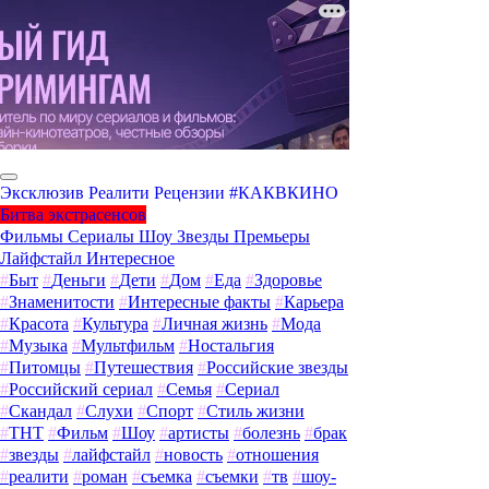
Эксклюзив
Реалити
Рецензии
#КАКВКИНО
Битва экстрасенсов
Фильмы
Сериалы
Шоу
Звезды
Премьеры
Лайфстайл
Интересное
#
Быт
#
Деньги
#
Дети
#
Дом
#
Еда
#
Здоровье
#
Знаменитости
#
Интересные факты
#
Карьера
#
Красота
#
Культура
#
Личная жизнь
#
Мода
#
Музыка
#
Мультфильм
#
Ностальгия
#
Питомцы
#
Путешествия
#
Российские звезды
#
Российский сериал
#
Семья
#
Сериал
#
Скандал
#
Слухи
#
Спорт
#
Стиль жизни
#
ТНТ
#
Фильм
#
Шоу
#
артисты
#
болезнь
#
брак
#
звезды
#
лайфстайл
#
новость
#
отношения
#
реалити
#
роман
#
съемка
#
съемки
#
тв
#
шоу-