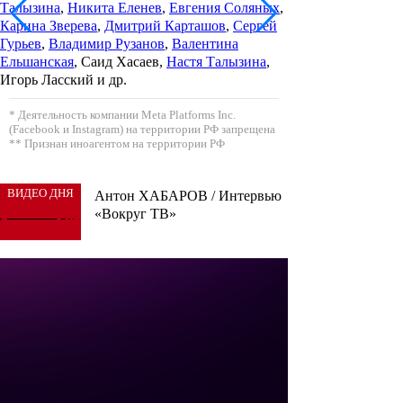
Талызина
,
Никита Еленев
,
Евгения Соляных
,
Карина Зверева
,
Дмитрий Карташов
,
Сергей
Гурьев
,
Владимир Рузанов
,
Валентина
Ельшанская
, Саид Хасаев,
Настя Талызина
,
Игорь Ласский и др.
* Деятельность компании Meta Platforms Inc.
(Facebook и Instagram) на территории РФ запрещена
** Признан иноагентом на территории РФ
ВИДЕО ДНЯ
Антон ХАБАРОВ / Интервью
«Вокруг ТВ»