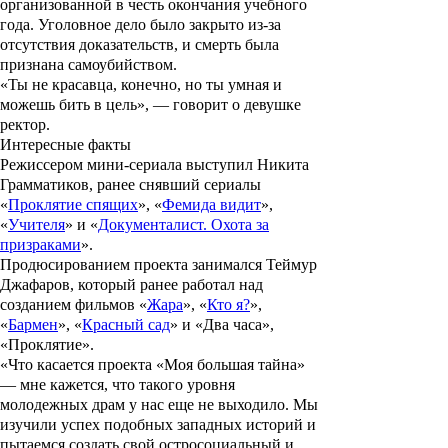
организованной в честь окончания учебного
года. Уголовное дело было закрыто из-за
отсутствия доказательств, и смерть была
признана самоубийством.
«Ты не красавца, конечно, но ты умная и
можешь бить в цель», — говорит о девушке
ректор.
Интересные факты
Режиссером мини-сериала выступил
Никита
Грамматиков
, ранее снявший сериалы
«
Проклятие спящих
», «
Фемида видит
»,
«
Учителя
» и «
Документалист. Охота за
призраками
».
Продюсированием проекта занимался
Теймур
Джафаров
, который ранее работал над
созданием фильмов «
Жара
», «
Кто я?
»,
«
Бармен
», «
Красный сад
» и «
Два часа
»,
«
Проклятие
».
«Что касается проекта «Моя большая тайна»
— мне кажется, что такого уровня
молодежных драм у нас еще не выходило. Мы
изучили успех подобных западных историй и
пытаемся создать свой остросоциальный и