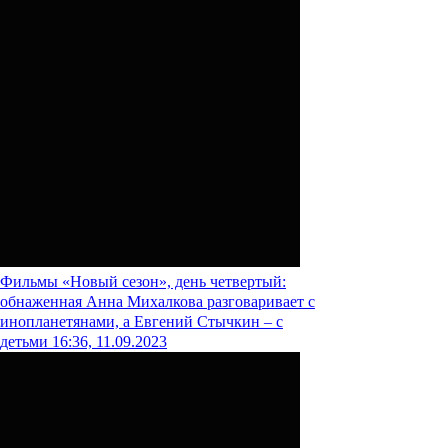
Фильмы
«Новый сезон», день четвертый:
обнаженная Анна Михалкова разговаривает с
инопланетянами, а Евгений Стычкин – с
детьми
16:36, 11.09.2023