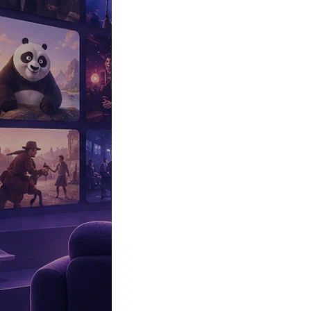
Эксклюзив
Реалити
Рецензии
#КАКВКИНО
Битва экстрасенсов
Фильмы
Сериалы
Шоу
Звезды
Премьеры
Лайфстайл
Интересное
#
Быт
#
Деньги
#
Дети
#
Дом
#
Еда
#
Здоровье
#
Знаменитости
#
Инт
#
Путешествия
#
Российские звезды
#
Российский сериал
#
Семья
#
отношения
#
реалити
#
роман
#
съемка
#
съемки
#
тв
#
шоу-бизнес
Промокоды Островок
Промокоды Отелло
Промокоды Золотое я
Промокоды Снежная Королева
Промокоды Арома Бутик
Промок
Издательство
Рекламодателям
Условия использования
Контакты
13:50, 21.03.2025
Звезды
Игорь Наджиев на похоронах Бедроса Киркорова заявил, что тот
Игорь Наджиев на похоронах Бедроса Киркорова заявил, ч
Автор:
Щербо Александра
Народного артиста России не стало 18 марта.
Прямо сейчас в Преображенской церкви в Москве идет отпеван
Болгарии Атанас Крыстин.
Певец
Игорь Наджиев
тоже приехал проститься со старым друго
Также исполнитель отметил, что для народного артиста главны