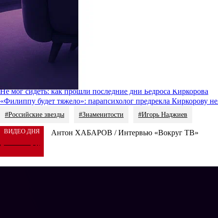
«Огромная благодарность
Филиппу
, потому что он мог намного
Бедрос Кир
Сам Филлип признался, что во время трагедии был на съемках з
«Конечно, это выбило меня из строя, но… Show must go on, как 
Дать комментарий прессе на прощании с Киркоровым-старшим р
Последний раз они общались полгода назад, передает
NEWS.ru
.
Читайте также
:
Стало известно, посетит ли Алла Пугачева похороны Бедроса К
Не мог сидеть: как прошли последние дни Бедроса Киркорова
«Филиппу будет тяжело»: парапсихолог предрекла Киркорову не
#Российские звезды
#Знаменитости
#Игорь Наджиев
ВИДЕО ДНЯ
Антон ХАБАРОВ / Интервью «Вокруг ТВ»