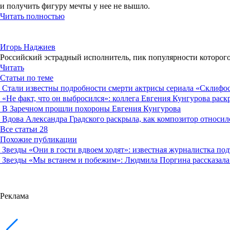
и получить фигуру мечты у нее не вышло.
Читать полностью
Игорь Наджиев
Российский эстрадный исполнитель, пик популярности которого 
Читать
Статьи по теме
Стали известны подробности смерти актрисы сериала «Склиф
«Не факт, что он выбросился»: коллега Евгения Кунгурова рас
В Заречном прошли похороны Евгения Кунгурова
Вдова Александра Градского раскрыла, как композитор относи
Все статьи
28
Похожие публикации
Звезды
«Они в гости вдвоем ходят»: известная журналистка по
Звезды
«Мы встанем и побежим»: Людмила Поргина рассказала 
Реклама