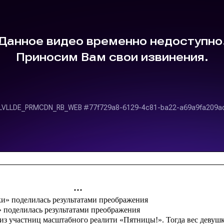
» поделилась результатами преображения
й из участниц масштабного реалити «Пятницы!». Тогда вес девуш