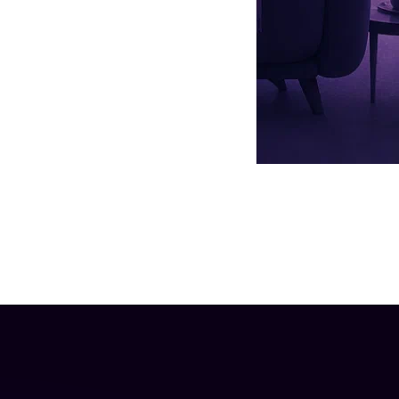
ючил Наджиев в разговоре с прессой.
 Look Press
лами сцены», — отметил Филипп Киркоров.
ила, каким светлым и уникальным человеком был Бедрос.
оей пенсии
.