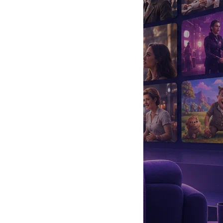
да
#
Музыка
#
Мультфильм
#
Ностальгия
#
Питомцы
#
Шоу
#
артисты
#
болезнь
#
брак
#
звезды
#
лайфстайл
#
новость
ши с супругом Тимуром Хайдаровым, Татьяна Тур и посол
супругой
Викторией
, которая умерла в 1994 году от онкологии.