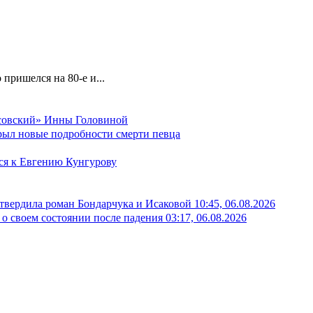
пришелся на 80-е и...
осовский» Инны Головиной
крыл новые подробности смерти певца
лся к Евгению Кунгурову
дтвердила роман Бондарчука и Исаковой
10:45, 06.08.2026
о своем состоянии после падения
03:17, 06.08.2026