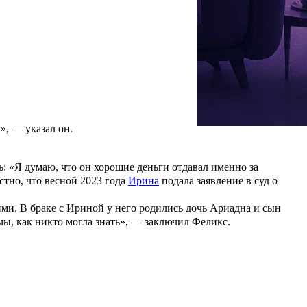
сий, заслуженный артист России спрыгнул с девятого этажа, на
ыбросился. Может, он пожалел о том, что сделал. Он вышел на
икс. Певец не верит, что Кунгуров мог свести счеты с жизнью,
оровьем. По некоторым данным, Евгений трижды
проходил
Отец заслуженного артиста Виктор Кунгуров
раскрыл
, что сын
», — указал он.
ь: «Я думаю, что он хорошие деньги отдавал именно за
стно, что весной 2023 года
Ирина
подала заявление в суд о
ими. В браке с Ириной у него родились дочь Ариадна и сын
емы, как никто могла знать», — заключил Феликс.