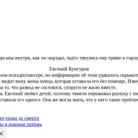
ился, на Кавказ», — едва сдерживая слезы сказал певец.
Феликс Царикати
ик шоу «
Голос
» покончил жизнь самоубийством. По одной из вер
ется в том, что коллега выбросился из окна. «Не факт, что он в
ышал свежим воздухом, и так выпал», — озвучил свою версию Фел
страняться информация о серьезных проблемах Кунгурова со зд
 клиническую депрессию и смешанное тревожное расстройство. 
рганы внутри, как он ощущал, будто тянулись ему прямо к горлу
Евгений Кунгуров
тном психдиспансере, но информацию об этом удавалось скрыват
 видит вину жены певца, которая оставила его без помощи. Изве
а то, что развод не состоялся, супруги не жили вместе.
ам, Евгений любил детей, поэтому тяжело переживал разлуку с н
ставила его одного. Она же могла знать, что у него такие пробл
унгурова до смерти
ы и роковая любовь
ь!