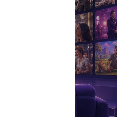
да
#
Музыка
#
Мультфильм
#
Ностальгия
#
Питомцы
#
Шоу
#
артисты
#
болезнь
#
брак
#
звезды
#
лайфстайл
#
новость
алисты обнаружили на его запястьях резаные раны. Однако следы
цом
простились
в Москве на Троекуровском кладбище: почтить
рреспондентами шоу НТВ «
Ты не поверишь!
» назвал Кунгурова
уть, что у него были какие-то проблемы, то я ему звонил бы. Ну