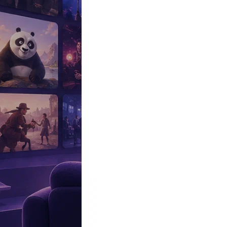
Эксклюзив
Реалити
Рецензии
#КАКВКИНО
Битва экстрасенсов
Фильмы
Сериалы
Шоу
Звезды
Премьеры
Лайфстайл
Интересное
#
Быт
#
Деньги
#
Дети
#
Дом
#
Еда
#
Здоровье
#
Знаменитости
#
Инт
#
Путешествия
#
Российские звезды
#
Российский сериал
#
Семья
#
отношения
#
реалити
#
роман
#
съемка
#
съемки
#
тв
#
шоу-бизнес
Промокоды Островок
Промокоды Отелло
Промокоды Золотое я
Промокоды Снежная Королева
Промокоды Арома Бутик
Промок
Издательство
Рекламодателям
Условия использования
Контакты
00:20, 14.04.2024
Шоу
«Не факт, что он выбросился»: коллега Евгения Кунгурова рас
Автор:
Костикова Дарья
Феликс Царикати не верит, что заслуженный артист РФ сам мог с
40-летний певец скончался 8 апреля. Участник шоу «Голос» вып
насилия найдены не были.
Сегодня, 13 апреля,
прошли
похороны
Евгения Кунгурова
в его 
память коллеги пришли
Зара
,
Игорь Наджиев
,
Екатерина Гусева
уникальным исполнителем. По его словам, таких, как он, почти н