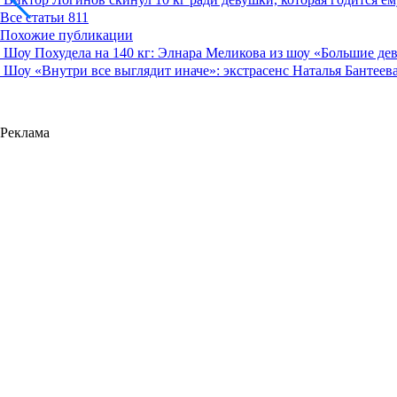
Все статьи
811
Похожие публикации
Шоу
Похудела на 140 кг: Элнара Меликова из шоу «Большие де
Шоу
«Внутри все выглядит иначе»: экстрасенс Наталья Бантеев
Реклама