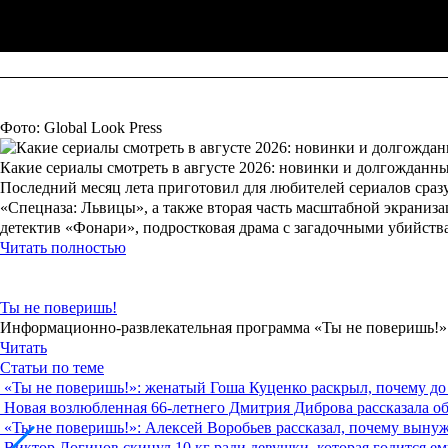
Фото: Global Look Press
Какие сериалы смотреть в августе 2026: новинки и долгожданн
Последний месяц лета приготовил для любителей сериалов сразу
«Спецназа: Львицы», а также вторая часть масштабной экраниз
детектив «Фонари», подростковая драма с загадочными убийст
Читать полностью
Ты не поверишь!
Информационно-развлекательная программа «Ты не поверишь!» о
Читать
Статьи по теме
«Ты не поверишь!»: женатый Гоша Куценко раскрыл, почему 
Новая возлюбленная 66-летнего Дмитрия Диброва рассказала о
«Ты не поверишь!»: Алексей Воробьев рассказал, почему вынуж
Виктор Логинов скинул 10 кг ради девушки, которая годится ем