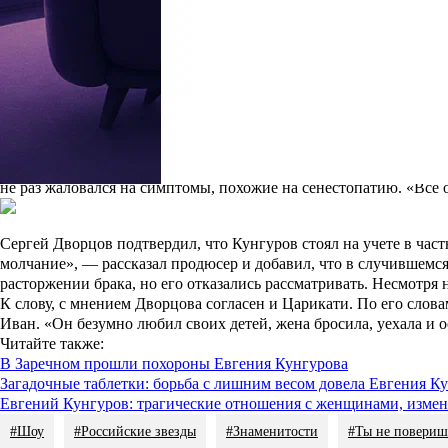
с утра до вечера. Я возил бы его в какие-нибудь горы, где я род
О
смерти
Кунгурова, напомним, стало известно 8 апреля: участн
его запястьях также были видны резаные раны. Царикати сомнева
балкон, а он же был высоким, а балкон маленький. Может, он д
так как, по его словам, тот был оптимистом и не хотел умирать.
Вскоре после появления скорбной новости в Сети стала распро
лечение в психиатрической клинике. Там ему диагностировали
не раз жаловался на симптомы, похожие на сенестопатию. «Все о
Сергей Дворцов
подтвердил, что Кунгуров стоял на учете в час
молчание», — рассказал продюсер и добавил, что в случившемся
расторжении брака, но его отказались рассматривать. Несмотря н
К слову, с мнением Дворцова согласен и Царикати. По его слов
Иван. «Он безумно любил своих детей, жена бросила, уехала и о
Читайте также
:
В Заречном прошли похороны Евгения Кунгурова
Загадочные таблетки: борьба с лишним весом довела Евгения К
Евгений Кунгуров: трагические отношения с женщинами, измен
#Шоу
#Российские звезды
#Знаменитости
#Ты не повериш