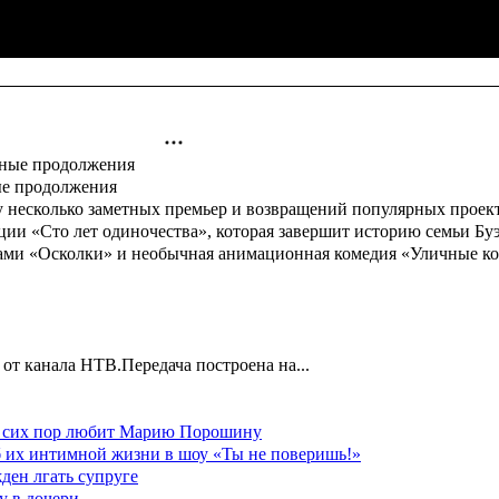
ые продолжения
 несколько заметных премьер и возвращений популярных проекто
ации «Сто лет одиночества», которая завершит историю семьи Б
вами «Осколки» и необычная анимационная комедия «Уличные ко
т канала НТВ.Передача построена на...
до сих пор любит Марию Порошину
б их интимной жизни в шоу «Ты не поверишь!»
ден лгать супруге
у в дочери