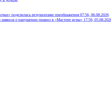
вочки» поделилась результатами преображения
07:56, 06.08.2026
а заявила о нарушении правил в «Мастере игры»
17:59, 05.08.202