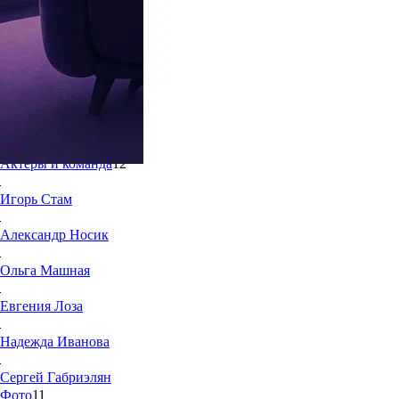
7.1
51
Жанр:
Детективы
Режиссёр:
Геннадий Байсак, Сергей Лесогоров
Год создания:
2016
Телеканал:
Россия 1
Страна:
Россия
Актеры и команда
12
Игорь
Стам
Александр
Носик
Ольга
Машная
Евгения
Лоза
Надежда
Иванова
Сергей
Габриэлян
Фото
11