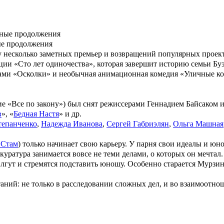
ые продолжения
 несколько заметных премьер и возвращений популярных проекто
ации «Сто лет одиночества», которая завершит историю семьи Б
вами «Осколки» и необычная анимационная комедия «Уличные ко
ие «
Все по закону
») был снят режиссерами
Геннадием Байсаком
в
», «
Бедная Настя
» и др.
тепанченко
,
Надежда Иванова
,
Сергей Габриэлян
,
Ольга Машная
 Стам
) только начинает свою карьеру. У парня свои идеалы и ю
куратура занимается вовсе не теми делами, о которых он мечтал
 лгут и стремятся подставить юношу. Особенно старается Мурзин
ний: не только в расследовании сложных дел, и во взаимоотнош