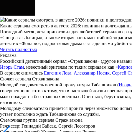
Какие сериалы смотреть в августе 2026: новинки и долгожданн
Последний месяц лета приготовил для любителей сериалов сразу
«Спецназа: Львицы», а также вторая часть масштабной экраниз
детектив «Фонари», подростковая драма с загадочными убийст
Читать полностью
Реклама
Российский детективный сериал «
Страж закона
» (другое назван
Игорь Стам
, известный зрителям по таким сериалам как «
Карпо
В сериале снимались
Евгения Лоза
,
Александр Носик
,
Сергей С
Сюжет сериала Страж закона
Молодой следователь военной прокуратуры Табашников (
Игорь
совершенно не готов к тому, что в настоящей жизни военная про
мало походят на бесстрашных военных. Они пьют, берут взятки,
на взятках.
Молодому следователю придется пройти через множество испыта
устает постоянно ждать Табашникова со службы.
Съемочная группа сериала Страж закона
Режиссер
: Геннадий Байсак, Сергей Лесогоров
Сценарист
: Андрей Житков, Александр Другов