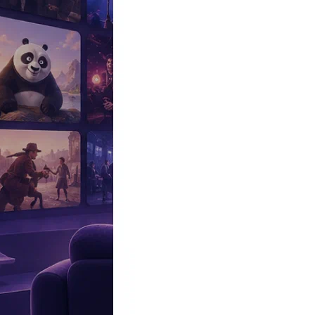
Эксклюзив
Реалити
Рецензии
#КАКВКИНО
Битва экстрасенсов
Фильмы
Сериалы
Шоу
Звезды
Премьеры
Лайфстайл
Интересное
#
Быт
#
Деньги
#
Дети
#
Дом
#
Еда
#
Здоровье
#
Знаменитости
#
Инт
#
Путешествия
#
Российские звезды
#
Российский сериал
#
Семья
#
отношения
#
реалити
#
роман
#
съемка
#
съемки
#
тв
#
шоу-бизнес
Промокоды Островок
Промокоды Отелло
Промокоды Золотое я
Промокоды Снежная Королева
Промокоды Арома Бутик
Промок
Издательство
Рекламодателям
Условия использования
Контакты
Главная
|
Сериалы
|
Детективы
|
Все по закону (Страж закона)
Сериал Все по закону (Страж закона)