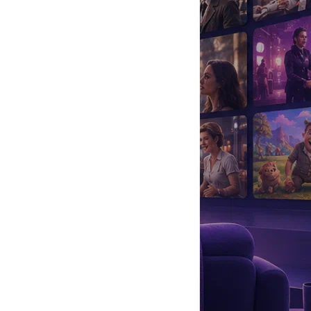
да
#
Музыка
#
Мультфильм
#
Ностальгия
#
Питомцы
#
Шоу
#
артисты
#
болезнь
#
брак
#
звезды
#
лайфстайл
#
новость