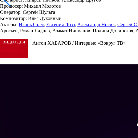
Продюсер
: Михаил Молотов
Оператор
: Сергей Шульга
Композитор
: Илья Духовный
Актеры
:
Игорь Стам
,
Евгения Лоза
,
Александр Носик
,
Сергей С
Аросьев, Роман Ладнев, Азамат Нигманов, Полина Долинская, А
ВИДЕО ДНЯ
Антон ХАБАРОВ / Интервью «Вокруг ТВ»