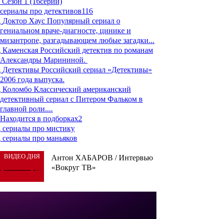
Сезон 1 (16серий)
сериалы про детективов
116
Доктор Хаус
Популярный сериал о
гениальном враче-диагносте, цинике и
мизантропе, разгадывающем любые загадки...
Каменская
Российский детектив по романам
Александры Марининой.
Детективы
Российский сериал «Детективы»
2006 года выпуска.
Коломбо
Классический американский
детективный сериал c Питером Фальком в
главной роли....
Находится в подборках
2
сериалы про мистику
сериалы про маньяков
ВИДЕО ДНЯ
Антон ХАБАРОВ / Интервью
«Вокруг ТВ»