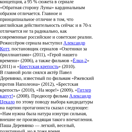
концепция, а 95 % сюжета в сериале
«
Обратная сторону Луны
» кардинальным
образом отличается. Главное и
принципиальное отличие в том, что
английская действительность сейчас и в 70-х
отличается не та радикально, как
современные российские и советские реалии.
Режиссёром сериала выступил
Александр
Котт
, постановщик сериалов «
Охотники за
бриллиантами»
(2011), «
Герой нашего
времени
» (2006), а также фильмов
«
Ёлки-2
»
(2011) и «
Брестская крепость
» (2010).
В главной роли снялся актёр
Павел
Деревянко
, известный по фильмам «
Ржевский
против Наполеона
» (2012), «
Брестская
крепость
» (2010), «
На море!
» (2009), «
Гитлер
капут!
» (2008). Продюсер фильма
Александр
Цекало
по этому поводу выбора кандидатуры
на партию протагониста сказал следующее:
«Нам нужна была натура изнутри сильная,
внешне не производящая такого впечатления.
Паша Деревянко — легкий, веселый,
позитивный, но в тоже время