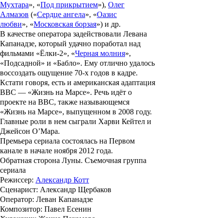
Мухтара
», «
Под прикрытием
»),
Олег
Алмазов
(«
Сердце ангела
», «
Оазис
любви
», «
Московская борзая
») и др.
В качестве оператора задействовали
Левана
Капанадзе
, который удачно поработал над
фильмами «
Ёлки-2
», «
Черная молния
»,
«
Подсадной
» и «
Бабло
». Ему отлично удалось
воссоздать ощущение 70-х годов в кадре.
Кстати говоря, есть и американская адаптация
BBC — «
Жизнь на Марсе
». Речь идёт о
проекте на BBC, также называющемся
«Жизнь на Марсе», выпущенном в 2008 году.
Главные роли в нем сыграли
Харви Кейтел
и
Джейсон О’Мара
.
Премьера сериала состоялась на Первом
канале в начале ноября 2012 года.
Обратная сторона Луны. Съемочная группа
сериала
Режиссер:
Александр Котт
Сценарист:
Александр Щербаков
Оператор:
Леван Капанадзе
Композитор:
Павел Есенин