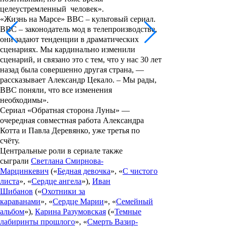
целеустремленный человек».
«Жизнь на Марсе» ВВС – культовый сериал.
ВВС – законодатель мод в телепроизводстве,
они задают тенденции в драматических
сценариях. Мы кардинально изменили
сценарий, и связано это с тем, что у нас 30 лет
назад была совершенно другая страна, —
рассказывает Александр Цекало. – Мы рады,
ВВС поняли, что все изменения
необходимы».
Сериал «
Обратная сторона Луны
» —
очередная совместная работа Александра
Котта и Павла Деревянко, уже третья по
счёту.
Центральные роли в сериале также
сыграли
Светлана Смирнова-
Марцинкевич
(«
Бедная девочка
», «
С чистого
листа
», «
Сердце ангела
»),
Иван
Шибанов
(«
Охотники за
караванами
», «
Сердце Марии
», «
Семейный
альбом
»),
Карина Разумовская
(«
Темные
лабиринты прошлого
», «
Смерть Вазир-