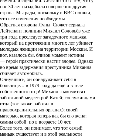
изменили сценарий. Связано это с тем, что у
нас 30 лет назад была совершенно другая
страна. Мы рады, поскольку в ВВС поняли,
что все изменения необходимы.
Обратная сторона Луны. Сюжет сериала
Лейтенант полиции Михаил Соловьёв уже
три года преследует загадочного маньяка,
который на протяжении многих лет убивает
молодых женщин на территории Москвы. И
вот, казалось бы, близок момент истины
—
герой практически настиг злодея. Однако
во время задержания преступника Михаила
сбивает автомобиль.
Очнувшись, он обнаруживает себя в
больнице… в 1979 году, да ещё и в теле
собственного отца! Михаил знакомится с
заботливой медсестрой Катей; сослуживцами
отца (тот также работал в
правоохранительных органах); своей
матерью, которая теперь как бы его жена;
самим собой, но в возрасте 10 лет.
Более того, он понимает, что тот самый
маньяк существует и в этой реальности