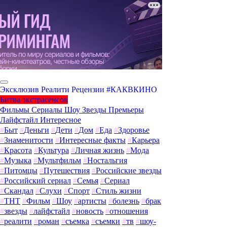
Эксклюзив
Реалити
Рецензии
#КАКВКИНО
Битва экстрасенсов
Фильмы
Сериалы
Шоу
Звезды
Премьеры
Лайфстайл
Интересное
#
Быт
#
Деньги
#
Дети
#
Дом
#
Еда
#
Здоровье
#
Знаменитости
#
Интересные факты
#
Карьера
#
Красота
#
Культура
#
Личная жизнь
#
Мода
#
Музыка
#
Мультфильм
#
Ностальгия
#
Питомцы
#
Путешествия
#
Российские звезды
#
Российский сериал
#
Семья
#
Сериал
#
Скандал
#
Слухи
#
Спорт
#
Стиль жизни
#
ТНТ
#
Фильм
#
Шоу
#
артисты
#
болезнь
#
брак
#
звезды
#
лайфстайл
#
новость
#
отношения
#
реалити
#
роман
#
съемка
#
съемки
#
тв
#
шоу-