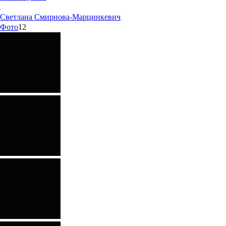
Светлана
Смирнова-Марцинкевич
Фото
12