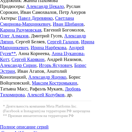
Художник:
Жанна Пахомова
Продюсеры:
Александр Цекало
, Руслан
Сорокин, Иван Самохвалов, Петр Ануров
Актеры:
Павел Деревянко
,
Светлана
Смирнова-Марцинкевич
,
Иван Шибанов
,
Карина Разумовская
, Евгений Богомолов,
Олег Алмазов
, Дмитрий Гусев,
Александр
Ляпин
, Сергей Беляев,
Сергей Галахов
,
Ирина
Марцинкевич
,
Ирина Нарбекова
,
Андрей
Гусев**
, Анна Корнеева,
Анна Цуканова-
Котт
,
Сергей Карякин
, Андрей Назимов,
Александр Сирин
,
Игорь Ясулович
,
Борис
Эстрин
, Иван Агапов, Анатолий
Конопицкий,
Александр Яценко
, Борис
Войцеховский,
Максим Костромыкин
,
Татьяна Масс, Рафаэль Мукаев,
Любовь
Тихомирова
,
Алексей Колубков
, др.
* Деятельность компании Meta Platforms Inc.
(Facebook и Instagram) на территории РФ запрещена
** Признан иноагентом на территории РФ
Полное описание серий