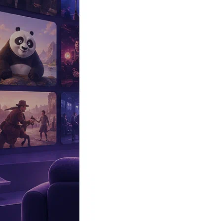
Эксклюзив
Реалити
Рецензии
#КАКВКИНО
Битва экстрасенсов
Фильмы
Сериалы
Шоу
Звезды
Премьеры
Лайфстайл
Интересное
#
Быт
#
Деньги
#
Дети
#
Дом
#
Еда
#
Здоровье
#
Знаменитости
#
Инт
#
Путешествия
#
Российские звезды
#
Российский сериал
#
Семья
#
отношения
#
реалити
#
роман
#
съемка
#
съемки
#
тв
#
шоу-бизнес
Промокоды Островок
Промокоды Отелло
Промокоды Золотое я
Промокоды Снежная Королева
Промокоды Арома Бутик
Промок
Издательство
Рекламодателям
Условия использования
Контакты
Главная
|
Фильмы
|
Комедии
|
Американский пирог: все в сборе (A
Американский пирог: все в сборе
American Reunion