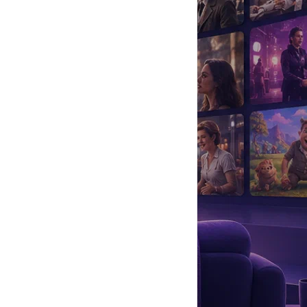
да
#
Музыка
#
Мультфильм
#
Ностальгия
#
Питомцы
#
Шоу
#
артисты
#
болезнь
#
брак
#
звезды
#
лайфстайл
#
новость