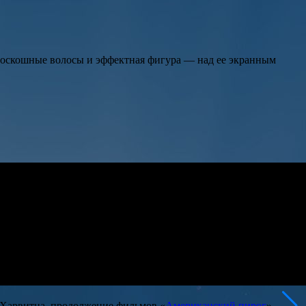
 роскошные волосы и эффектная фигура — над ее экранным
Харвитца
, продолжение фильмов «
Американский пирог
»,