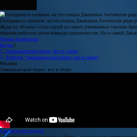
Голодовка и силикон: на что пошла Джованна Антонелли ради 
Жади из «Клона» стала одной из самых узнаваемых героинь бр
образом работала целая команда специалистов. Но и самой Джо
Читать полностью
Видео
2
Американский пирог: Все в сборе
Трейлер "Американский пирог: все в сборе"
Реклама
Американский пирог: все в сборе
Смотреть все видео
2
«
Американский пирог: все в сборе
» – молодежная американская