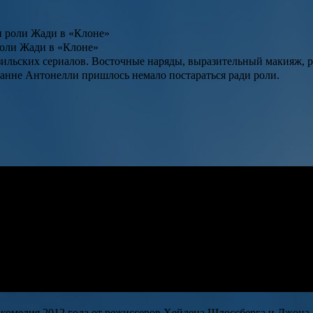
роли Жади в «Клоне»
азильских сериалов. Восточные наряды, выразительный макияж,
ванне Антонелли пришлось немало постараться ради роли.
 комедия 2012 года от режиссеров
Хейдена Шлоссберга
и
Джона 