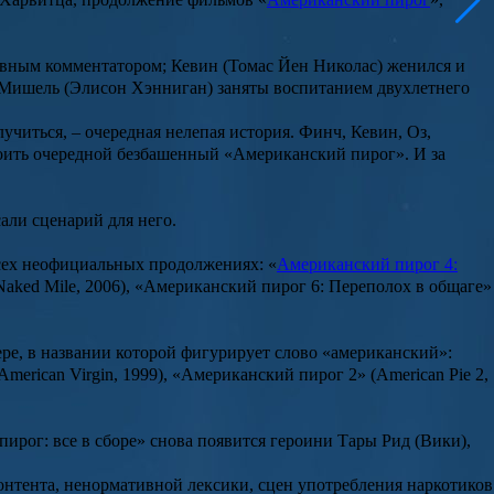
ивным комментатором; Кевин (
Томас Йен Николас
) женился и
 Мишель (
Элисон Хэнниган
) заняты воспитанием двухлетнего
учиться, – очередная нелепая история. Финч, Кевин, Оз,
роить очередной безбашенный «Американский пирог». И за
сали сценарий для него.
всех неофициальных продолжениях: «
Американский пирог 4:
Naked Mile, 2006), «
Американский пирог 6: Переполох в общаге
»
ере, в названии которой фигурирует слово «американский»:
American Virgin, 1999), «Американский пирог 2» (American Pie 2,
ирог: все в сборе
» снова появится героини
Тары Рид
(Вики),
контента, ненормативной лексики, сцен употребления наркотиков