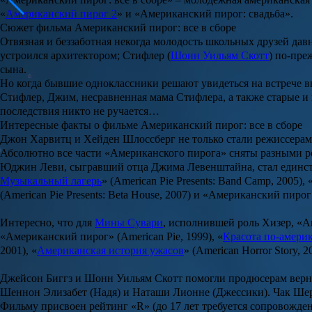
«
Американский пирог 2
» и «
Американский пирог: свадьба
».
Сюжет фильма Американский пирог: все в сборе
Отвязная и беззаботная некогда молодость школьных друзей давн
устроился архитектором; Стифлер (
Шонн Уильям Скотт
) по-пре
сына.
Но когда бывшие одноклассники решают увидеться на встрече вып
Стифлер, Джим, несравненная мама Стифлера, а также старые и
последствия никто не ручается…
Интересные факты о фильме Американский пирог: все в сборе
Джон Харвитц
и
Хейден Шлоссберг
не только стали режиссера
Абсолютно все части «Американского пирога» сняты разными р
Юджин Леви
, сыгравший отца Джима Левенштайна, стал единс
Музыкальный лагерь
» (American Pie Presents: Band Camp, 2005), 
(American Pie Presents: Beta House, 2007) и «
Американский пирог
Интересно, что для
Мины Сувари
, исполнившей роль Хизер, «
А
«Американский пирог» (American Pie, 1999), «
Красота по-амери
2001), «
Американская история ужасов
» (American Horror Story, 2
Джейсон Биггз
и
Шонн Уильям Скотт
помогли продюсерам верну
Шеннон Элизабет
(Надя) и
Наташи Лионне
(Джессики).
Чак Ше
Фильму присвоен рейтинг «R» (до 17 лет требуется сопровожден