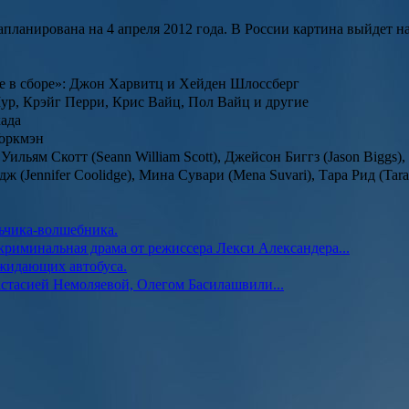
планирована на 4 апреля 2012 года. В России картина выйдет на
е в сборе»: Джон Харвитц и Хейден Шлоссберг
ур, Крэйг Перри, Крис Вайц, Пол Вайц и другие
када
Уоркмэн
ьям Скотт (Seann William Scott), Джейсон Биггз (Jason Biggs), 
 (Jennifer Coolidge), Мина Сувари (Mena Suvari), Тара Рид (Tar
ьчика-волшебника.
риминальная драма от режиссера Лекси Александера...
ожидающих автобуса.
стасией Немоляевой, Олегом Басилашвили...