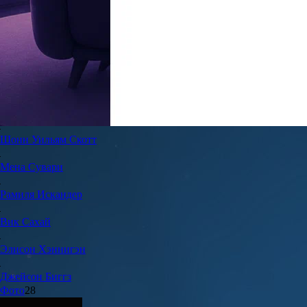
7.4
13
Жанр:
Комедии
Год создания:
2012
Страна:
США
Актеры и команда
22
Шонн Уильям
Скотт
Мена
Сувари
Рамиля
Искандер
Вик
Сахай
Элисон
Хэннигэн
Джейсон
Биггз
Фото
28