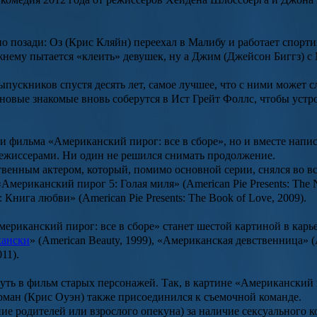
о позади: Оз (
Крис Кляйн
) переехал в Малибу и работает спорт
жнему пытается «клеить» девушек, ну а Джим (
Джейсон Биггз
) с
ускников спустя десять лет, самое лучшее, что с ними может сл
 новые знакомые вновь соберутся в Ист Грейт Фоллс, чтобы уст
ми фильма «
Американский пирог: все в сборе
», но и вместе напи
ежиссерами. Ни один не решился снимать продолжение.
твенным актером, который, помимо основной серии, снялся во 
«
Американский пирог 5: Голая миля
» (American Pie Presents: The 
: Книга любви
» (American Pie Presents: The Book of Love, 2009).
мериканский пирог: все в сборе
» станет шестой картиной в карь
кански
» (American Beauty, 1999), «Американская девственница» (
011).
ть в фильм старых персонажей. Так, в картине «
Американский п
рман
(Крис Оуэн) также присоединился к съемочной команде.
ие родителей или взрослого опекуна) за наличие сексуального 