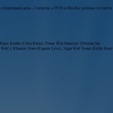
 следующий день – 5 апреля, а DVD и Blu-Ray релизы состоятся
Крис Кляйн (Chris Klein), Томас Йэн Николас (Thomas Ian
a Reid ), Юджин Леви (Eugene Levy), Эдди Кэй Томас (Eddie Kaye