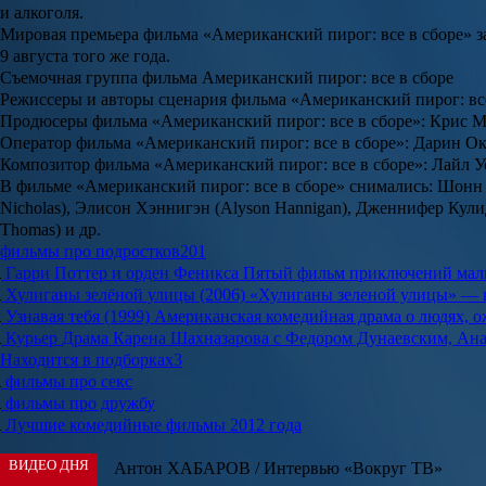
и алкоголя.
Мировая премьера фильма «Американский пирог: все в сборе» за
9 августа того же года.
Съемочная группа фильма Американский пирог: все в сборе
Режиссеры и авторы сценария фильма «Американский пирог: вс
Продюсеры фильма «Американский пирог: все в сборе»: Крис М
Оператор фильма «Американский пирог: все в сборе»: Дарин О
Композитор фильма «Американский пирог: все в сборе»: Лайл 
В фильме «Американский пирог: все в сборе» снимались: Шонн Уил
Nicholas), Элисон Хэннигэн (Alyson Hannigan), Дженнифер Кулидж
Thomas) и др.
фильмы про подростков
201
Гарри Поттер и орден Феникса
Пятый фильм приключений мал
Хулиганы зелёной улицы (2006)
«Хулиганы зеленой улицы» — к
Узнавая тебя (1999)
Американская комедийная драма о людях, 
Курьер
Драма Карена Шахназарова с Федором Дунаевским, Ана
Находится в подборках
3
фильмы про секс
фильмы про дружбу
Лучшие комедийные фильмы 2012 года
ВИДЕО ДНЯ
Антон ХАБАРОВ / Интервью «Вокруг ТВ»