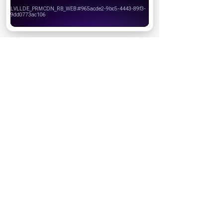
Вы можете запретить сохранение cookie в настройках
19.11.2026
своего браузера.
Последний богатырь. Колобок (2026)
Хорошо
13.08.2026
Битва моторов (2026)
08.10.2026
Волшебник Изумрудного города. Великий и
ужасный (2027)
01.01.2027
Дюна: Часть третья (2026)
18.12.2026
За кадром
Реклама
Популярные сериалы
Олдскул 2 сезон (2026)
Холод (2026)
Дом Дракона 3 сезон
Медведь 5 сезон (2026)
История его служанки (2026)
После Фишера. Инквизитор 3 сезон (2026)
Популярные шоу
Новый Ревизорро 2 сезон (2026)