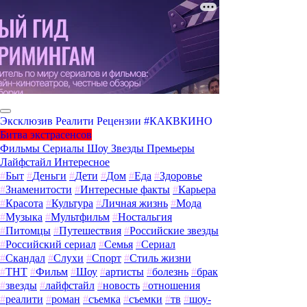
Эксклюзив
Реалити
Рецензии
#КАКВКИНО
Битва экстрасенсов
Фильмы
Сериалы
Шоу
Звезды
Премьеры
Лайфстайл
Интересное
#
Быт
#
Деньги
#
Дети
#
Дом
#
Еда
#
Здоровье
#
Знаменитости
#
Интересные факты
#
Карьера
#
Красота
#
Культура
#
Личная жизнь
#
Мода
#
Музыка
#
Мультфильм
#
Ностальгия
#
Питомцы
#
Путешествия
#
Российские звезды
#
Российский сериал
#
Семья
#
Сериал
#
Скандал
#
Слухи
#
Спорт
#
Стиль жизни
#
ТНТ
#
Фильм
#
Шоу
#
артисты
#
болезнь
#
брак
#
звезды
#
лайфстайл
#
новость
#
отношения
#
реалити
#
роман
#
съемка
#
съемки
#
тв
#
шоу-