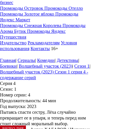
бизнес
Промокоды Островок
Промокоды Отелло
Промокоды Золотое яблоко
Промокоды
Яндекс Маркет
Промокоды Снежная Королева
Промокоды
Арома Бутик
Промокоды Яндекс
Путешествия
Издательство
Рекламодателям
Условия
использования
Контакты
16+
Главная
|
Сериалы
|
Комедии
|
Детективы
|
Боевики
|
Волшебный участок (2023)
|
Сезон 1
|
Волшебный участок (2023) Сезон 1 серия 4 -
содержание серий
Серия 4
Сезон
: 1
Номер серии
: 4
Продолжительность
: 44 мин
Год выпуска
: 2023
Пытаясь спасти сестру, Лёха случайно
превращает ее в упыря, и теперь перед ним
стоит сложный моральный выбор.
ВИДЕО ДНЯ