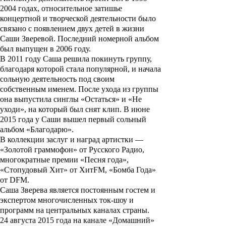
2004 годах, относительное затишье
концертной и творческой деятельности было
связано с появлением двух детей в жизни
Саши Зверевой. Последний номерной альбом
был выпущен в 2006 году.
В 2011 году Саша решила покинуть группу,
благодаря которой стала популярной, и начала
сольную деятельность под своим
собственным именем. После ухода из группы
она выпустила синглы «
Остаться
» и «
Не
уходи
», на который был снят клип. В июне
2015 года у Саши вышел первый сольный
альбом «
Благодарю
».
В коллекции заслуг и наград артистки —
«Золотой граммофон» от Русского Радио,
многократные премии «Песня года»,
«Стопудовый Хит» от ХитFM, «Бомба Года»
от DFM.
Саша Зверева является постоянным гостем и
экспертом многочисленных ток-шоу и
программ на центральных каналах страны.
24 августа 2015 года на канале «Домашний»