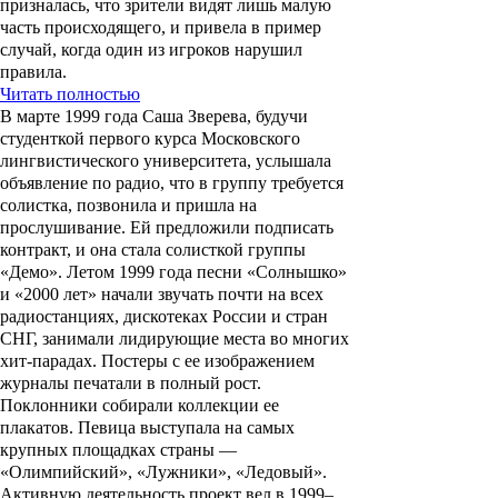
призналась, что зрители видят лишь малую
часть происходящего, и привела в пример
случай, когда один из игроков нарушил
правила.
Читать полностью
В марте 1999 года Саша Зверева, будучи
студенткой первого курса Московского
лингвистического университета, услышала
объявление по радио, что в группу требуется
солистка, позвонила и пришла на
прослушивание. Ей предложили подписать
контракт, и она стала солисткой группы
«
Демо
». Летом 1999 года песни «
Солнышко
»
и «
2000 лет
» начали звучать почти на всех
радиостанциях, дискотеках России и стран
СНГ, занимали лидирующие места во многих
хит-парадах. Постеры с ее изображением
журналы печатали в полный рост.
Поклонники собирали коллекции ее
плакатов. Певица выступала на самых
крупных площадках страны —
«Олимпийский», «Лужники», «Ледовый».
Активную деятельность проект вел в 1999–