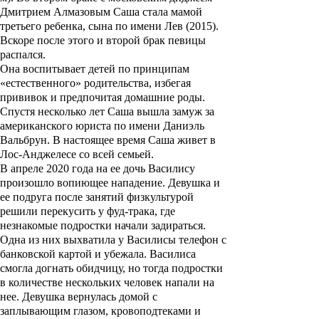
Дмитрием Алмазовым
Саша стала мамой
третьего ребенка, сына по имени
Лев
(2015).
Вскоре после этого и второй брак певицы
распался.
Она воспитывает детей по принципам
«естественного» родительства, избегая
прививок и предпочитая домашние роды.
Спустя несколько лет Саша вышла замуж за
американского юриста по имени
Даниэль
Вальбрун
. В настоящее время Саша живет в
Лос-Анджелесе со всей семьей.
В апреле 2020 года на ее дочь Василису
произошло вопиющее нападение. Девушка и
ее подруга после занятий физкультурой
решили перекусить у фуд-трака, где
незнакомые подростки начали задираться.
Одна из них выхватила у Василисы телефон с
банковской картой и убежала. Василиса
смогла догнать обидчицу, но тогда подростки
в количестве нескольких человек напали на
нее. Девушка вернулась домой с
заплывающим глазом, кровоподтеками и