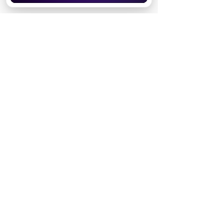
10 июня
Кто есть кто в сериале «Золотое
дно»: актеры и их персонажи
Реклама