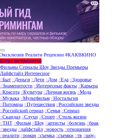
Эксклюзив
Реалити
Рецензии
#КАКВКИНО
Битва экстрасенсов
Фильмы
Сериалы
Шоу
Звезды
Премьеры
Лайфстайл
Интересное
#
Быт
#
Деньги
#
Дети
#
Дом
#
Еда
#
Здоровье
#
Знаменитости
#
Интересные факты
#
Карьера
#
Красота
#
Культура
#
Личная жизнь
#
Мода
#
Музыка
#
Мультфильм
#
Ностальгия
#
Питомцы
#
Путешествия
#
Российские звезды
#
Российский сериал
#
Семья
#
Сериал
#
Скандал
#
Слухи
#
Спорт
#
Стиль жизни
#
ТНТ
#
Фильм
#
Шоу
#
артисты
#
болезнь
#
брак
#
звезды
#
лайфстайл
#
новость
#
отношения
#
реалити
#
роман
#
съемка
#
съемки
#
тв
#
шоу-