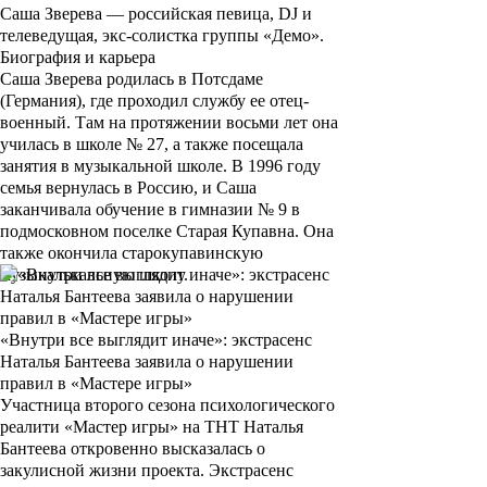
Саша Зверева —
российская певица, DJ и
телеведущая, экс-
солистка группы «
Демо
».
Биография и карьера
Саша Зверева
родилась в Потсдаме
(Германия), где проходил службу ее отец-
военный. Там на протяжении восьми лет она
училась в школе № 27, а также посещала
занятия в музыкальной школе. В 1996 году
семья вернулась в Россию, и Саша
заканчивала обучение в гимназии № 9 в
подмосковном поселке Старая Купавна. Она
также окончила старокупавинскую
музыкалькальную школу.
«Внутри все выглядит иначе»: экстрасенс
Наталья Бантеева заявила о нарушении
правил в «Мастере игры»
Участница второго сезона психологического
реалити «Мастер игры» на ТНТ Наталья
Бантеева откровенно высказалась о
закулисной жизни проекта. Экстрасенс