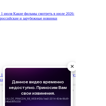
1 июля
Какие фильмы смотреть в июле 2026:
российские и зарубежные новинки
×
15 января
Что мы будем смотреть в 2026 году:
самые ожидаемые фильмы
АО «Издательство СЕМЬ ДНЕЙ»
использует cookie
для
персонализации сервисов и удобства пользователей.
Вы можете запретить сохранение cookie в настройках
своего браузера.
Хорошо