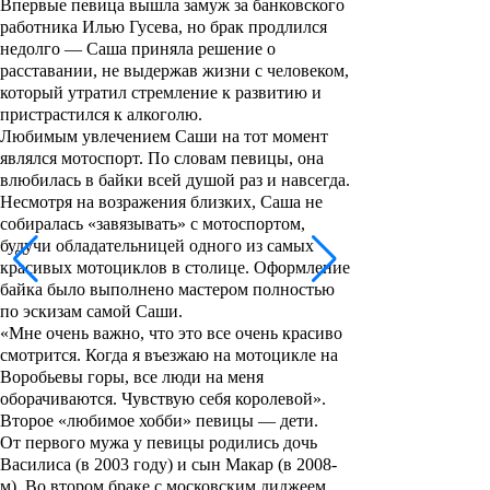
Впервые певица вышла замуж за банковского
работника
Илью Гусева
, но брак продлился
недолго — Саша приняла решение о
расставании, не выдержав жизни с человеком,
который утратил стремление к развитию и
пристрастился к алкоголю.
Любимым увлечением Саши на тот момент
являлся мотоспорт. По словам певицы, она
влюбилась в байки всей душой раз и навсегда.
Несмотря на возражения близких, Саша не
собиралась «завязывать» с мотоспортом,
будучи обладательницей одного из самых
красивых мотоциклов в столице. Оформление
байка было выполнено мастером полностью
по эскизам самой Саши.
«Мне очень важно, что это все очень красиво
смотрится. Когда я въезжаю на мотоцикле на
Воробьевы горы, все люди на меня
оборачиваются. Чувствую себя королевой».
Второе «любимое хобби» певицы — дети.
От первого мужа у певицы родились дочь
Василиса
(в 2003 году) и сын
Макар
(в 2008-
м). Во втором браке с московским диджеем