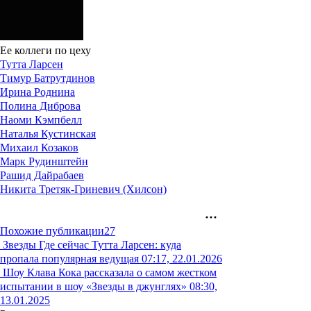
Ее коллеги по цеху
Тутта Ларсен
Тимур Батрутдинов
Ирина Роднина
Полина Диброва
Наоми Кэмпбелл
Наталья Кустинская
Михаил Козаков
Марк Рудинштейн
Рашид Дайрабаев
Никита Третяк-Гриневич (Хилсон)
Похожие публикации
27
Звезды
Где сейчас Тутта Ларсен: куда
пропала популярная ведущая
07:17, 22.01.2026
Шоу
Клава Кока рассказала о самом жестком
испытании в шоу «Звезды в джунглях»
08:30,
13.01.2025