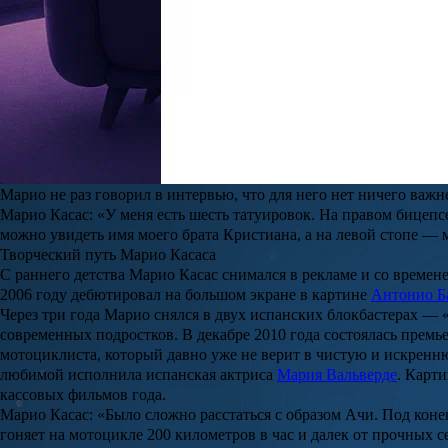
Биография Марио Касаса
Марио Касас Сьерра (Mario Casas Sierra)
родился 12 июня 1986 го
братья
Оскар
и
Кристиан
тоже задумывались об актерском будущ
выучилась на юриста и стала официальным представителем стар
Какие сериалы смотреть в августе 2026: новинки и долгожданн
Последний месяц лета приготовил для любителей сериалов сразу
«Спецназа: Львицы», а также вторая часть масштабной экраниз
детектив «Фонари», подростковая драма с загадочными убийст
Читать полностью
Марио не раз говорил в интервью, что для него нет ничего важн
Марио Касас: «У меня есть шесть татуировок. На правом бицепсе
можно увидеть имя моего брата Кристиана, а на левой стопе — м
Творческий путь Марио Касаса
С раннего детства
Марио Касас
снимался в рекламе и со времене
2006 году дебютировал на большом экране в картине
Антонио Б
Через три года Марио снялся в двух испанских блокбастерах — 
современных подростков. В декабре 2010 года состоялась прем
мотоциклиста, который давно уже не верит в чистую и искренн
любимой исполнила испанская актриса
Мария Вальверде
. Карти
кассовых фильмов года.
Марио Касас: «Было сложно расстаться с образом Ачи. Под коне
гоняет на мотоцикле 200 километров в час и далек от прочных с