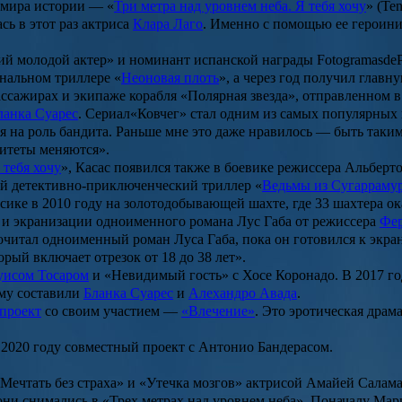
 мира истории — «
Три метра над уровнем неба. Я тебя хочу
» (Te
ь в этот раз актриса
Клара
Лаго
. Именно с помощью ее героин
 молодой актер» и номинант испанской награды FotogramasdePl
инальном триллере «
Неоновая плоть
», а через год получил глав
ассажирах и экипаже корабля «Полярная звезда», отправленном в
ланка Суарес
. Сериал
«
Ковчег
» стал одним из самых популярных 
ся на роль бандита. Раньше мне это даже нравилось — быть так
ритеты меняются».
 тебя хочу
», Касас появился также в боевике режиссера
Альберто
й детективно-приключенческий триллер «
Ведьмы из Сугарраму
сике в 2010 году на золотодобывающей шахте, где 33 шахтера о
) и экранизации одноименного романа
Лус Габа
от режиссера
Фер
читал одноименный роман Луса Габа, пока он готовился к экрани
рый включает отрезок от 18 до 38 лет».
уисом
Тосаром
и «
Невидимый гость
» с Хосе
Коронадо
. В 2017 г
ему составили
Бланка Суарес
и
Алехандро Авада
.
проект
со своим участием —
«Влечение»
. Это эротическая драм
в 2020 году совместный проект с
Антонио Бандерасом
.
Мечтать без страха
» и «
Утечка мозгов
» актрисой
Амайей Салам
й они снимались в «Трех метрах над уровнем неба». Поначалу М