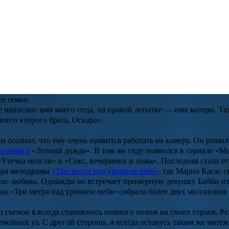
да в Ла-Корунье (Галисия) на северо-западе Испании. Он стал 
ем, позже Оскар снялся с Марио в фильме
«Влечение»
. Сестра
Ш
шего брата.
ые продолжения
 несколько заметных премьер и возвращений популярных проекто
ации «Сто лет одиночества», которая завершит историю семьи Б
вами «Осколки» и необычная анимационная комедия «Уличные ко
ее семьи.
 написано имя моего отца, на правой лопатке — имя матери. Тат
оего второго брата, Оскара».
м осознал, что ему очень нравится работать на камеру. Он решил
андераса
«
Летний дождь
». В том же году появился в сериале «
Ме
«
Утечка мозгов
» и «
Секс, вечеринки и ложь
». Последняя стала о
ьера мелодрамы
«Три метра над уровнем неба»
, где
Марио Касас
с
юю любовь. Однажды он встречает примерную девушку Бабби из х
на «
Три метра над уровнем неба
» собрала более двух миллионов
ц съемок я всегда становлюсь немного похож на своих героев. Р
емейных уз. С другой стороны, я всегда останусь таким же мяте