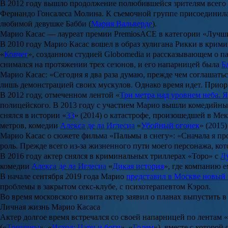
В 2012 году вышло продолжение полюбившейся зрителям всего
Фернандо Гонсалеса Молина.
К съемочной группе присоединилас
любимой девушке Бабби (
Мария Вальверде
).
Марио Касас — лауреат премии PremiosACE в категории «Лучший
В 2010 году
Марио Касас
вошел в образ хулигана Рикки в крим
«
Ковчег
», созданном студией Globomedia и рассказывающем о п
снимался на протяжении трех сезонов, и его напарницей была
Б
Марио Касас: «Сегодня я два раза думаю, прежде чем соглашать
лишь демонстрацией своих мускулов. Однако время идет. Прио
В 2012 году, отмеченном лентой «
Три метра над уровнем неба. Я
полицейского. В 2013 году с участием Марио вышли комедийны
снялся в истории «
33
» (2014) о катастрофе, произошедшей в Мек
метров, комедии
Алекса де ла Иглесиа
«
Убойный огонек
» (2015
Марио Касас о сюжете фильма «Пальмы в снегу»: «Сначала я про
роль. Прежде всего из-за жизненного пути моего персонажа, кото
В 2016 году актер снялся в криминальных триллерах «
Торо
» с
Л
комедии
Алекса де ла Иглесиа
«
Дикая история
», где компанию 
В начале сентября 2019 года Марио
представил в Москве новый 
проблемы в закрытом секс-клубе, с психотерапевтом Кэрол.
Во время московского визита актер заявил о планах выпустить 
Личная жизнь Марио Касаса
Актер долгое время встречался со своей напарницей по лентам «
(«
Трещины
», «
Исход: Цари и боги
», «
Голем
»), вместе с которо