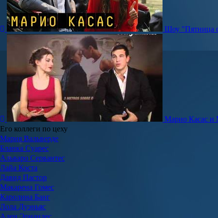
Шоу "Пятница с
Марио Касас и 
Его коллеги по цеху
Мария Вальверде
Бланка Суарес
Альваро Сервантес
Лайа Коста
Давид Пастор
Макарена Гомес
Каролина Банг
Лола Дуэньяс
Ален Эрнандес