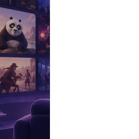
Эксклюзив
Реалити
Рецензии
#КАКВКИНО
Битва экстрасенсов
Фильмы
Сериалы
Шоу
Звезды
Премьеры
Лайфстайл
Интересное
#
Быт
#
Деньги
#
Дети
#
Дом
#
Еда
#
Здоровье
#
Знаменитости
#
Инт
#
Путешествия
#
Российские звезды
#
Российский сериал
#
Семья
#
отношения
#
реалити
#
роман
#
съемка
#
съемки
#
тв
#
шоу-бизнес
Промокоды Островок
Промокоды Отелло
Промокоды Золотое я
Промокоды Снежная Королева
Промокоды Арома Бутик
Промок
Издательство
Рекламодателям
Условия использования
Контакты
Персоны
Марио Касас
Mario Casas
Актер
Дата и место рождения:
12 июня 1986 (40 лет), Ла-Корунья, Гал
Семейное положение:
Бланка Суарес
(в отношениях, нет детей)
Рост:
1,80 м
Биография
Участвовал
Фото
Видеo
Реклама
Марио Касас
— испанский актер кино и телевидения. Прославил