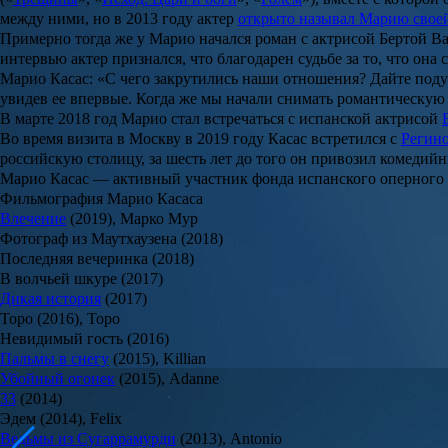
между ними, но в 2013 году актер
открыто называл Марию свое
Примерно тогда же у Марио начался роман с актрисой
Бертой Ва
интервью актер признался, что благодарен судьбе за то, что она с
Марио Касас: «С чего закрутились наши отношения? Дайте подума
увидев ее впервые. Когда же мы начали снимать романтическую 
В марте 2018 год Марио стал встречаться с испанской актрисой
Во время визита в Москву в 2019 году Касас встретился с
Регин
российскую столицу, за шесть лет до того он привозил комедий
Марио Касас
— активный участник фонда испанского оперного
Фильмография Марио Касаса
Влечение
(2019), Марко Мур
Фотограф из Маутхаузена (2018)
Последняя вечеринка (2018)
В волчьей шкуре (2017)
Дикая история
(2017)
Торо (2016), Toрo
Невидимый гость (2016)
Пальмы в снегу
(2015), Killian
Убойный огонек
(2015), Adanne
33
(2014)
Эдем (2014), Felix
Ведьмы из Сугаррамурди
(2013), Antonio