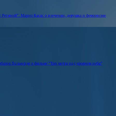
 Региной". Марио Касас о влечении, девушка и феминизме
Мария Вальверде о фильме "Три метра над уровнем неба"