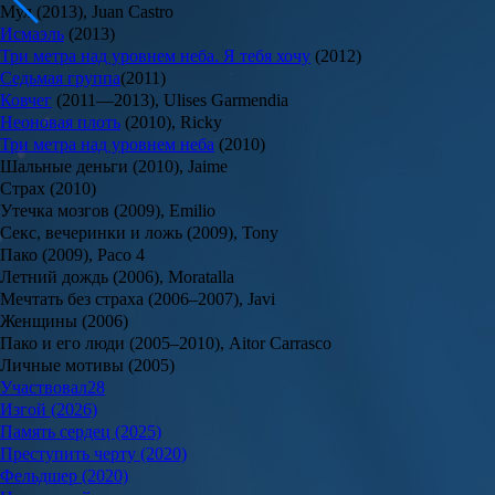
Мул (2013), Juan Castro
Исмаэль
(2013)
Три метра над уровнем неба. Я тебя хочу
(2012)
Седьмая группа
(2011)
Ковчег
(2011—2013), Ulises Garmendia
Неоновая плоть
(2010), Ricky
Три метра над уровнем неба
(2010)
Шальные деньги (2010), Jaime
Страх (2010)
Утечка мозгов (2009), Emilio
Секс, вечеринки и ложь (2009), Tony
Пако (2009), Paco 4
Летний дождь (2006), Moratalla
Мечтать без страха (2006–2007), Javi
Женщины (2006)
Пако и его люди (2005–2010), Aitor Carrasco
Личные мотивы (2005)
Участвовал
28
Изгой (2026)
Память сердец (2025)
Преступить черту (2020)
Фельдшер (2020)