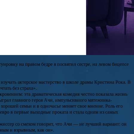
старшим из четверых детей
Рамона
и
Хайди Касас
. Его младшие
ейла
собиралась строить карьеру на телевидении, в результате
в. В августе зрителей ждут новые сезоны «Теда Лассо» и
уэндиа. Среди новинок особенно выделяются супергеройский
ты».
уировку на правом бедре я посвятил сестре, на левом бицепсе
 изучать актерское мастерство в школе драмы Кристина Рока. В
чтать без страха
».
ткровением: эта драматическая комедия честно показала жизнь
ыграл главного героя Ачи, импульсивного мятежника-
орошей семьи и в одночасье меняет свое мнение. Роль его
 евро в первые выходные проката и стала одним из самых
ежиссер со смехом говорит, что Ачи — не лучший вариант: он
жным и взрывным, как он».