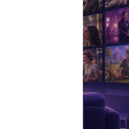
да
#
Музыка
#
Мультфильм
#
Ностальгия
#
Питомцы
#
Шоу
#
артисты
#
болезнь
#
брак
#
звезды
#
лайфстайл
#
новость