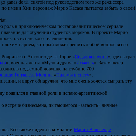
ngo ganas de ti), снятой под руководством того же режиссера
и по имени Хин персонаж
Марио Касаса
пытается забыть о своей
at.
ную роль в приключенческом постапокалиптическом сериале
 плавание для обучения студентов-моряков. В проекте Марио
проектов испанского телевидения.
им плохим парнем, который может решить любой вопрос всего
 Родригеса
с Антонио де ла Торре «
Седьмая группа
», где сыграл
рди
», военная лента «
Мул
» и драма «
Исмаэль
». Затем актер
казались в подземной ловушке на глубине 700
нандо Гонзалеза Молина
«
Пальмы в снегу
».
зации, и вдруг обнаружил, что мне очень хочется сыграть эту
оду появился в главной роли в испано-аргентинской
а о встрече бизнесмена, пытающегося «загасить» личные
анка
. Его также видели в компании
Марии Вальверде
арио и Мария категорически отрицали романтические отношения