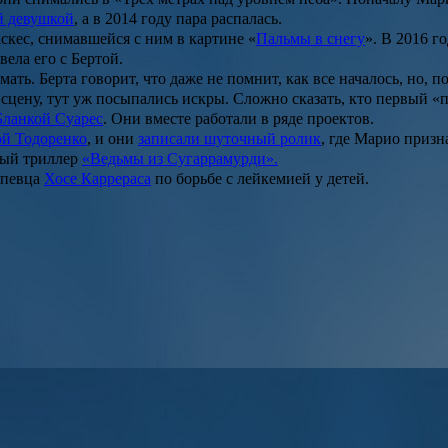
й девушкой
, а в 2014 году пара распалась.
скес
, снимавшейся с ним в картине «
Пальмы в снегу
». В 2016 г
вела его с Бертой.
ть. Берта говорит, что даже не помнит, как все началось, но, п
сцену, тут уж посыпались искры. Сложно сказать, кто первый «
Бланкой Суарес
. Они вместе работали в ряде проектов.
ой Тодоренко
, и они
записали шуточный ролик
, где Марио призн
ный триллер
«Ведьмы из Сугаррамурди».
 певца
Хосе Каррераса
по борьбе с лейкемией у детей.