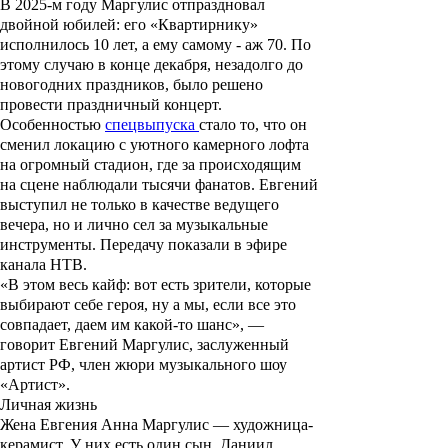
В 2025-м году Маргулис отпраздновал
двойной юбилей: его «Квартирнику»
исполнилось 10 лет, а ему самому - аж 70. По
этому случаю в конце декабря, незадолго до
новогодних праздников, было решено
провести праздничный концерт.
Особенностью
спецвыпуска
стало то, что он
сменил локацию с уютного камерного лофта
на огромный стадион, где за происходящим
на сцене наблюдали тысячи фанатов. Евгений
выступил не только в качестве ведущего
вечера, но и лично сел за музыкальные
инструменты. Передачу показали в эфире
канала НТВ.
«В этом весь кайф: вот есть зрители, которые
выбирают себе героя, ну а мы, если все это
совпадает, даем им какой-то шанс», —
говорит Евгений Маргулис, заслуженный
артист РФ, член жюри музыкального шоу
«Артист».
Личная жизнь
Жена Евгения
Анна Маргулис
—
художница-
керамист. У них есть один сын,
Даниил
,