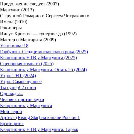
Продолжение следует (2007)
Маргулис (2013)
С группой Ромарио и Сергеем Чиграковым
Имена (2010)
Рок-оперы
Иисус Христос — суперзвезда (1992)
Мастер и Маргарита (2009)
Участвовал
18
Горбушка. Сердце московского рока (2025)
Квартирник НТВ у Маргулиса (2025)
Сценарная комната (2025)
Квартирник у Маргулиса. Опять 25 (2024)
Утро. ТНТ (2024)
Утро. Самое лучшее
Ты супер! 2 сезон
Однажды...
Человек против мухи
Квартирник у Маргулиса
Мой герой
Артист (Rising Star) на канале Россия 1
Брэйн ринг
Квартирник НТВ у Маргулиса. Гараж