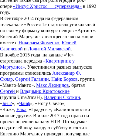
Евгений также сыграл роль Ирода в рок-
опере
«Иисус Христос — суперзвезда»
в 1992
году.
В сентябре 2014 года на федеральном
телеканале «Россия 1» стартовал уникальный
по своему формату конкурс певцов «Артист».
Евгений Маргулис занял кресло члена жюри
вместе с
Николаем Фоменко
,
Юлией
Савичевой
и
Лолитой Милявской
.
В ноябре 2015 года на канале «Че»
стартовала передача
«Квартирник у
Маргулиса»
. Участниками разных выпусков
программы становились
Александр Ф.
Скляр
,
Сергей Галанин
,
Найк Борзов
, группа
«
Манго-Манго
»,
Макс Леонидов
, братья
Сергей
и
Владимир
Кристовские
(группа Uma2rmaH),
Валерий Сюткин
,
«
Би-2
», «
Чайф
», «
Ногу Свело
»,
«
Чиж
»,
Елка
,
«Градусы»
,
«Калинов мост»
и
многие другие. В июле 2017 года права на
проект перешли каналу НТВ. По задумке
создателей шоу, каждую субботу в гости к
Евгению Маргулису приходят популярные