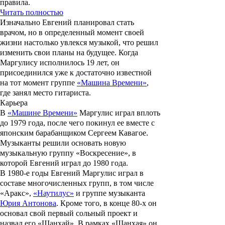
правила.
Читать полностью
Изначально Евгений планировал стать
врачом, но в определенный момент своей
жизни настолько увлекся музыкой, что решил
изменить свои планы на будущее. Когда
Маргулису исполнилось 19 лет, он
присоединился уже к достаточно известной
на тот момент группе
«Машина Времени»
,
где занял место гитариста.
Карьера
В
«Машине Времени»
Маргулис играл вплоть
до 1979 года, после чего покинул ее вместе с
японским барабанщиком
Сергеем Кавагое
.
Музыканты решили основать новую
музыкальную группу «Воскресение», в
которой Евгений играл до 1980 года.
В 1980-е годы Евгений Маргулис играл в
составе многочисленных групп, в том числе
«Аракс»
,
«Наутилус»
и группе музыканта
Юрия Антонова
. Кроме того, в конце 80-х он
основал свой ​​первый сольный проект и
назвал его
«Шанхай»
. В рамках «Шанхая» он