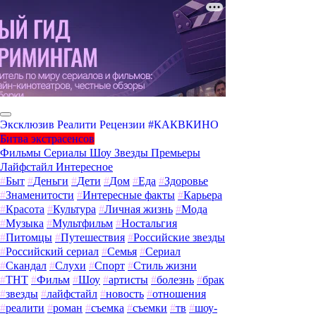
Эксклюзив
Реалити
Рецензии
#КАКВКИНО
Битва экстрасенсов
Фильмы
Сериалы
Шоу
Звезды
Премьеры
Лайфстайл
Интересное
#
Быт
#
Деньги
#
Дети
#
Дом
#
Еда
#
Здоровье
#
Знаменитости
#
Интересные факты
#
Карьера
#
Красота
#
Культура
#
Личная жизнь
#
Мода
#
Музыка
#
Мультфильм
#
Ностальгия
#
Питомцы
#
Путешествия
#
Российские звезды
#
Российский сериал
#
Семья
#
Сериал
#
Скандал
#
Слухи
#
Спорт
#
Стиль жизни
#
ТНТ
#
Фильм
#
Шоу
#
артисты
#
болезнь
#
брак
#
звезды
#
лайфстайл
#
новость
#
отношения
#
реалити
#
роман
#
съемка
#
съемки
#
тв
#
шоу-