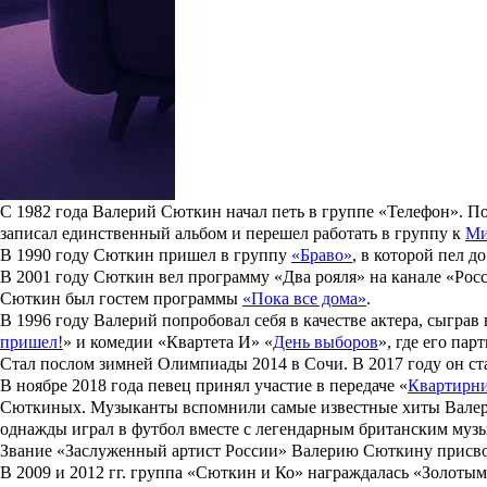
Биография
Родился в Москве в семье преподавателя Военно-инженерной 
Отказ от душа, грязные волосы и тонны жвачки: мерзкие привыч
За яркими ролями и красными дорожками нередко скрываются п
несколько месяцев, даже мелкие странности способны испортить
Читать полностью
В начале 70-х
Валерий Сюткин
начал заниматься музыкой, играл
Дальнем Востоке. После армии работал на Белорусском вокзале 
Творческая деятельность
С 1982 года Валерий Сюткин начал петь в группе
«Телефон»
. П
записал единственный альбом и перешел работать в группу к
Ми
В 1990 году Сюткин пришел в группу
«Браво»
, в которой пел д
В 2001 году Сюткин вел программу
«Два рояля»
на канале «Росс
Сюткин был гостем программы
«Пока все дома»
.
В 1996 году Валерий попробовал себя в качестве актера, сыгра
пришел!
» и комедии «Квартета И» «
День выборов
», где его па
Стал послом зимней Олимпиады 2014 в Сочи. В 2017 году он ст
В ноябре 2018 года певец принял участие в передаче «
Квартирни
Сюткиных. Музыканты вспомнили самые известные хиты Валерия
однажды играл в футбол вместе с легендарным британским му
Звание «Заслуженный артист России» Валерию Сюткину присвои
В 2009 и 2012 гг. группа «Сюткин и Ко» награждалась
«
Золотым