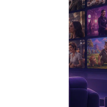
да
#
Музыка
#
Мультфильм
#
Ностальгия
#
Питомцы
#
Шоу
#
артисты
#
болезнь
#
брак
#
звезды
#
лайфстайл
#
новость