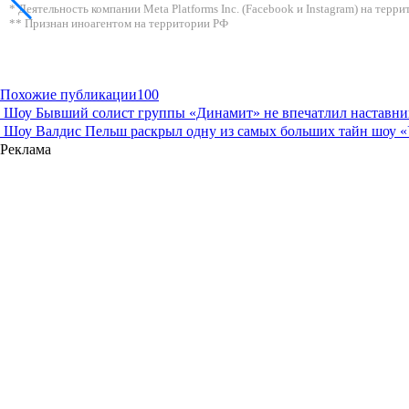
* Деятельность компании Meta Platforms Inc. (Facebook и Instagram) на тер
** Признан иноагентом на территории РФ
Похожие публикации
100
Шоу
Бывший солист группы «Динамит» не впечатлил наставни
Шоу
Валдис Пельш раскрыл одну из самых больших тайн шоу 
Реклама