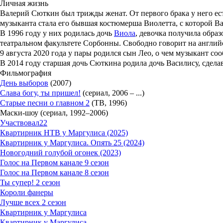
Личная жизнь
Валерий Сюткин
был трижды женат. От первого брака у него ест
музыканта стала его бывшая костюмерша Виолетта, с которой Ва
В 1996 году у них родилась дочь
Виола
, девочка получила обра
театральном факультете Сорбонны. Свободно говорит на англий
9 августа 2020 года у пары родился сын Лео, о чем музыкант со
В 2014 году старшая дочь Сюткина родила дочь Василису, сдела
Фильмография
День выборов
(2007)
Слава богу, ты пришел!
(сериал, 2006 – ...)
Старые песни о главном 2
(ТВ, 1996)
Маски-шоу (сериал, 1992–2006)
Участвовал
22
Квартирник НТВ у Маргулиса (2025)
Квартирник у Маргулиса. Опять 25 (2024)
Новогодний голубой огонек (2023)
Голос на Первом канале 9 сезон
Голос на Первом канале 8 сезон
Ты супер! 2 сезон
Короли фанеры
Лучше всех 2 сезон
Квартирник у Маргулиса
Квартирник у Маргулиса