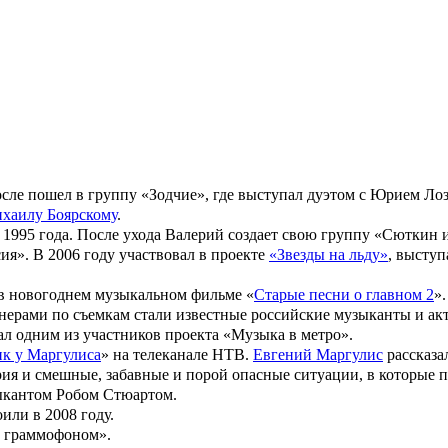
академии имени Куйбышева
Милада Сюткина
.
ки Брэда Питта, Паттинсона и других звезд на съемках
ривычки, которые превращают работу на съемочной площадке в 
 атмосферу. Некоторые кинозвезды запомнились коллегам вовсе 
 на бас-гитаре и барабанах. В основном исполнял рок-н-ролл. Р
грузчиком, проводником поезда.
осле пошел в группу «Зодчие», где выступал дуэтом с
Юрием Ло
хаилу Боярскому
.
о 1995 года. После ухода Валерий создает свою группу
«Сюткин 
ия». В 2006 году участвовал в проекте
«Звезды на льду»
, выступ
в в новогоднем музыкальном фильме «
Старые песни о главном 2
»
ртнерами по съемкам стали известные российские музыканты и ак
ал одним из участников проекта «Музыка в метро».
к у Маргулиса
» на телеканале НТВ.
Евгений Маргулис
рассказал
 и смешные, забавные и порой опасные ситуации, в которые по
зыкантом
Робом Стюартом
.
ли в 2008 году.
 граммофоном
»
.