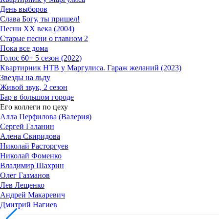
День выборов
Слава Богу, ты пришел!
Песни ХХ века (2004)
Старые песни о главном 2
Пока все дома
Голос 60+ 5 сезон (2022)
Квартирник НТВ у Маргулиса. Гараж желаний (2023)
Звезды на льду
Живой звук, 2 сезон
Бар в большом городе
Его коллеги по цеху
Алла Перфилова (Валерия)
Сергей Галанин
Алена Свиридова
Николай Расторгуев
Николай Фоменко
Владимир Шахрин
Олег Газманов
Лев Лещенко
Андрей Макаревич
Дмитрий Нагиев