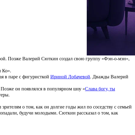
настоящее испытание. Когда актеры проводят вместе по
не талантом, а весьма своеобразным поведением.
аботал учеником повара, затем пошел в армию, служил на
зой
. Позже Валерий Сюткин создал свою группу «Фэн-о-мэн»,
и Ко»
.
ая в паре с фигуристкой
Ириной Лобачевой
. Дважды Валерий
. Позже он появлялся в популярном шоу «
Слава богу, ты
теры.
 зрителям о том, как он долгие годы жил по соседству с семьей
падали, будучи молодыми. Сюткин рассказал о том, как