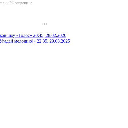
ритории РФ запрещена
ков шоу «Голос»
20:45, 28.02.2026
«Угадай мелодию!»
22:35, 29.03.2025