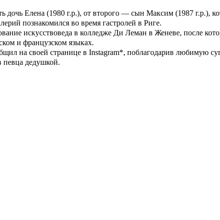
ь дочь Елена (1980 г.р.), от второго — сын Максим (1987 г.р.), 
лерий познакомился во время гастролей в Риге.
зование искусствоведа в колледже Ди Леман в Женеве, после кот
ском и французском языках.
общил на своей странице в Instagram*, поблагодарив любимую су
в певца дедушкой.