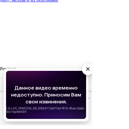
×
Реклама
АО «Издательство СЕМЬ ДНЕЙ»
использует cookie
для
персонализации сервисов и удобства пользователей.
Вы можете запретить сохранение cookie в настройках
своего браузера.
Хорошо