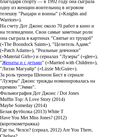
благодаря спорту — в 1992 году она сыграла
одну из женщин-воительниц в игровом
телешоу "
Рыцари и воины
" («Knights and
Warriors»).
На счету
Дот Джонс
около 70 работ в кино и
на телевидении. Свои самые заметные роли
она сыграла в картинах "
Святые из трущоб
"
(«The Boondock Saints»), "
Целитель Адамс
"
(«Patch Adams»), "
Реальные девчонки
"
(«Material Girls») и сериалах "
Лузеры
" («glee»),
"
Женаты и с детьми
" («Married with Children»),
"
Лиззи Магуайр
" («Lizzie McGuire»).
За роль тренера
Шеннон Бист
в сериале
"
Лузеры
"
Джонс
трижды номинировалась на
премию "
Эмми
".
Фильмография Дот Джонс / Dot Jones
Muffin Top: A Love Story (2014)
Maybe Someday (2014)
Белая футболка (2013) White T
Have You Met Miss Jones? (2012)
(короткометражка)
Где ты, Челси? (сериал, 2012) Are You There,
Chelsea?