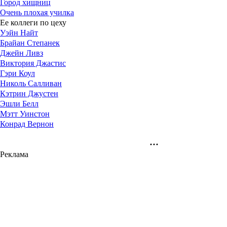
Город хищниц
Очень плохая училка
Ее коллеги по цеху
Уэйн Найт
Брайан Степанек
Джейн Ливз
Виктория Джастис
Гэри Коул
Николь Салливан
Кэтрин Джустен
Эшли Белл
Мэтт Уинстон
Конрад Вернон
Реклама