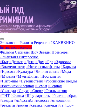
Эксклюзив
Реалити
Рецензии
#КАКВКИНО
Битва экстрасенсов
Фильмы
Сериалы
Шоу
Звезды
Премьеры
Лайфстайл
Интересное
#
Быт
#
Деньги
#
Дети
#
Дом
#
Еда
#
Здоровье
#
Знаменитости
#
Интересные факты
#
Карьера
#
Красота
#
Культура
#
Личная жизнь
#
Мода
#
Музыка
#
Мультфильм
#
Ностальгия
#
Питомцы
#
Путешествия
#
Российские звезды
#
Российский сериал
#
Семья
#
Сериал
#
Скандал
#
Слухи
#
Спорт
#
Стиль жизни
#
ТНТ
#
Фильм
#
Шоу
#
артисты
#
болезнь
#
брак
#
звезды
#
лайфстайл
#
новость
#
отношения
#
реалити
#
роман
#
съемка
#
съемки
#
тв
#
шоу-