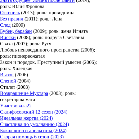
Знать будущее. Жизнь после Ванги
(2014);
роль: Юлия Фролова
Оттепель
(2013); роль: проводница
Без правил
(2011); роль: Лена
След
(2009)
Бубен, барабан
(2009); роль: жена Игната
Висяки
(2008); роль: подруга Светланы
Сваха (2007); роль: Руся
Любовь неизведанного пространства (2006);
роль: пионервожатая
Закон и порядок. Преступный умысел (2006);
роль: Халецкая
Вызов
(2006)
Слепой
(2004)
Стилет (2003)
Возвращение Мухтара
(2003); роль:
секретарша мага
Участвовала
22
Склифосовский 12 сезон (2024)
Идеальная жертва (2024)
Счастлива по умолчанию (2024)
Бокал вина и апельсины (2024)
Скорая помощь 6 сезон (2023)