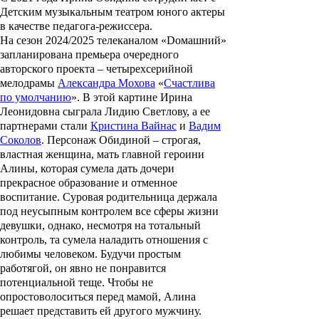
Детским музыкальным театром юного актеры
в качестве педагога-режиссера.
На сезон 2024/2025 телеканалом «Dомашний»
запланирована премьера очередного
авторского проекта – четырехсерийной
мелодрамы
Александра Мохова
«
Счастлива
по умолчанию
». В этой картине Ирина
Леонидовна сыграла Лидию Светлову, а ее
партнерами стали
Кристина Вайнас
и
Вадим
Соколов
. Персонаж Обидиной – строгая,
властная женщина, мать главной героини
Алины, которая сумела дать дочери
прекрасное образование и отменное
воспитание. Суровая родительница держала
под неусыпным контролем все сферы жизни
девушки, однако, несмотря на тотальный
контроль, та сумела наладить отношения с
любимы человеком. Будучи простым
работягой, он явно не понравится
потенциальной теще. Чтобы не
опростоволоситься перед мамой, Алина
решает представить ей другого мужчину.