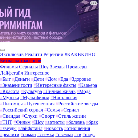
Эксклюзив
Реалити
Рецензии
#КАКВКИНО
Битва экстрасенсов
Фильмы
Сериалы
Шоу
Звезды
Премьеры
Лайфстайл
Интересное
#
Быт
#
Деньги
#
Дети
#
Дом
#
Еда
#
Здоровье
#
Знаменитости
#
Интересные факты
#
Карьера
#
Красота
#
Культура
#
Личная жизнь
#
Мода
#
Музыка
#
Мультфильм
#
Ностальгия
#
Питомцы
#
Путешествия
#
Российские звезды
#
Российский сериал
#
Семья
#
Сериал
#
Скандал
#
Слухи
#
Спорт
#
Стиль жизни
#
ТНТ
#
Фильм
#
Шоу
#
артисты
#
болезнь
#
брак
#
звезды
#
лайфстайл
#
новость
#
отношения
#
реалити
#
роман
#
съемка
#
съемки
#
тв
#
шоу-