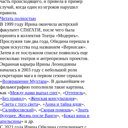
часть происходящего, и привела в пример
случай, когда один из игроков нарушил
правила.
Читать полностью
В 1999 году Ирина окончила актерский
факультет СПбГАТИ, после чего была
принята в коллектив Театра «Модернъ».
Прослужив там два года, Обидина перешла в
храм искусства под названием «Вернисаж».
Затем в ее послужном списке появилось еще
несколько театров и антрепризных проектов.
Экранная карьера Ирины Леонидовны
началась в 2003 году с небольшой роли
секретарши мага в первом сезоне сериала
«
Возвращение Мухтара
». В дальнейшем ее
фильмографию пополнили такие картины,
как «
Между нами выпал снег
», «
Оттепель
»,
«
Без правил
», «
Женская консультация
»,
«
Света с того света
», «
Анна и тайна ядов
»,
«
Склифосовский
», «
Скорая помощь
», «
Знать
будущее. Жизнь после Ванги
», «
Бокал вина и
апельсины
» и др.
С 2021 года
Ирина Обидина
сотрудничает с