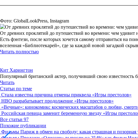
Фото: GlobalLookPress, Instagram
От древних проклятий до путешествий во времени: чем удивит 
Есть фэнтези, после которых хочется самому отправиться на по
вселенная «Библиотекарей», где за каждой новой загадкой скры
Читать полностью
Кит Харингтон
Популярный британский актер, получивший свою известность б
Читать
Статьи по теме
Стала известна причина отмены приквела «Игры престолов»
HBO разрабатывает продолжение «Игры престолов»
«Вечные»: кинокомикс космических масштабов о любви, смерти
Российская певица заменит беременную звезду «Игры престоло
Все статьи
97
Похожие публикации
Фильмы
Париж в обмен на свободу: какая страшная и позорная
Фильмы
Продажи «Одиссеи» выросли на 254%: как фильм Нола