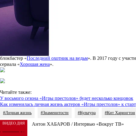
однако скоро выяснилось, что Кит и Эмилия – всего лишь хорош
В конце весны в СМИ появились сообщения, что Кит Харингтон
Англии, в котором, как Кит говорил журналистам, он проживает
рассказала о будущей свадьбе родственникам, однако точная дата
Наибольшую известность Кит Харингтон получил именно по роли
предложения от режиссеров сняться в проектах для больших экра
Ксавье Долана
«Смерть и жизнь Джона Ф. Донована». В следующ
организатора знаменитого «
Порохового заговора
».
Карьера Роуз Лесли также пошла на взлет после участия в «Игр
блокбастер «
Последний охотник на ведьм
». В 2017 году с учас
сериала «
Хорошая жена
».
Читайте также:
У восьмого сезона «Игры престолов» будет несколько концовок
Как изменилась личная жизнь актеров «Игры престолов» к старт
#Личная жизнь
#Знаменитости
#Культура
#Кит Харингтон
ВИДЕО ДНЯ
Антон ХАБАРОВ / Интервью «Вокруг ТВ»