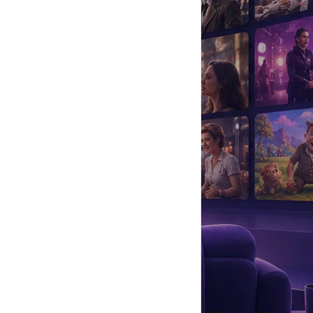
да
#
Музыка
#
Мультфильм
#
Ностальгия
#
Питомцы
#
Шоу
#
артисты
#
болезнь
#
брак
#
звезды
#
лайфстайл
#
новость
, также сыгравшей в шоу. Слухи о предстоящей помолвке пары
 собственным жильем.
емочной площадке сериала. По сюжету они играли
Отношения Харингтона и Лесли развивались неровно, однако в
шения с другой коллегой по «Игре престолов»
Эмилией Кларк
,