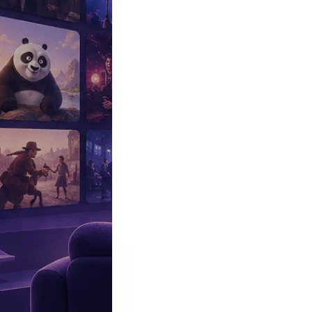
Эксклюзив
Реалити
Рецензии
#КАКВКИНО
Битва экстрасенсов
Фильмы
Сериалы
Шоу
Звезды
Премьеры
Лайфстайл
Интересное
#
Быт
#
Деньги
#
Дети
#
Дом
#
Еда
#
Здоровье
#
Знаменитости
#
Инт
#
Путешествия
#
Российские звезды
#
Российский сериал
#
Семья
#
отношения
#
реалити
#
роман
#
съемка
#
съемки
#
тв
#
шоу-бизнес
Промокоды Островок
Промокоды Отелло
Промокоды Золотое я
Промокоды Снежная Королева
Промокоды Арома Бутик
Промок
Издательство
Рекламодателям
Условия использования
Контакты
19:05, 26.09.2017
Фильмы
Звезды «Игры престолов» поженятся: Кит Харингтон сделал пр
Автор:
Ентякова Анна
Экранный роман пары перерос в реальный.
Звезда популярнейшего сериала современности «
Игра престолов
ходили давно, однако тогда Кит Харингтон заявлял, что женитьс
Кит Харингтон, играющий в «Игре престолов» одного из главны
возлюбленных, и экранный роман быстро перерос в реальный: па
прошлом году они впервые появились на красной дорожке вмес