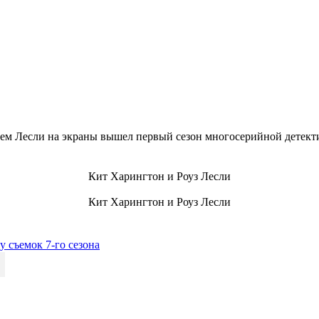
ие друзья.
 и Роуз Лесли подбирают дом для будущей семейной жизни. Пос
 с Роуз. Сегодня же стало известно, что актер сделал предложе
 торжества еще не назначена.
 Джона Сноу в сериале «Игра престолов». Актер снимается в ш
нов. Так в 2016 году актер сыграл в триллере
Мартина Кулховен
ем году Харингтона можно будет увидеть в историческом сериа
е престолов» — актриса снялась во множестве фильмов, в числе 
тием Лесли на экраны вышел первый сезон многосерийной детек
Кит Харингтон и Роуз Лесли
Кит Харингтон и Роуз Лесли
у съемок 7-го сезона