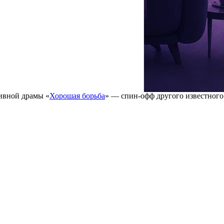
ле пары месяцев поисков Харингтон приобрел особняк в
ние своей возлюбленной.
Daily Mail
cообщает, что пара уже
оу уже на протяжении семи сезонов, однако иногда принимает
а
«
Преисподняя
», а также был задействован в новой ленте
ле «
Порох
», в котором Кит сыграл роль
Роберта Кейтсби
–
которых выделяются мелодрама «
Сейчас самое время
» и фэнтези-
тивной драмы «
Хорошая борьба
» — спин-офф другого известного