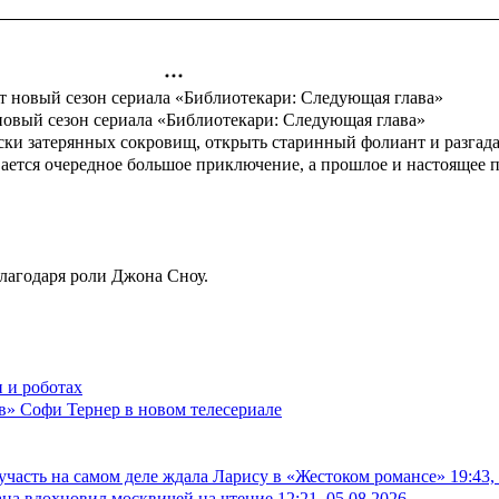
новый сезон сериала «Библиотекари: Следующая глава»
иски затерянных сокровищ, открыть старинный фолиант и разгада
вается очередное большое приключение, а прошлое и настоящее 
лагодаря роли Джона Сноу.
 и роботах
в» Софи Тернер в новом телесериале
 участь на самом деле ждала Ларису в «Жестоком романсе»
19:43,
на вдохновил москвичей на чтение
12:21, 05.08.2026