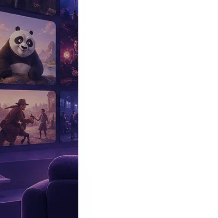
Эксклюзив
Реалити
Рецензии
#КАКВКИНО
Битва экстрасенсов
Фильмы
Сериалы
Шоу
Звезды
Премьеры
Лайфстайл
Интересное
#
Быт
#
Деньги
#
Дети
#
Дом
#
Еда
#
Здоровье
#
Знаменитости
#
Инт
#
Путешествия
#
Российские звезды
#
Российский сериал
#
Семья
#
отношения
#
реалити
#
роман
#
съемка
#
съемки
#
тв
#
шоу-бизнес
Промокоды Островок
Промокоды Отелло
Промокоды Золотое я
Промокоды Снежная Королева
Промокоды Арома Бутик
Промок
Издательство
Рекламодателям
Условия использования
Контакты
10:00, 13.06.2026
Звезды
44 года, ни мужа, ни детей: куда пропала звезда сериала «След»
Анастасия Гулимова взяла паузу от работы в «Следе» и про
Автор:
Щербо Александра
Актриса перестала появляться в кадре и исчезла из соцсетей.
Поклонники детективного сериала заметили тревожную закономе
свободный режим работы. Сама артистка ситуацию не комменти
В «
След
»
Анастасия Гулимова
попала не сразу. Сначала были э
биолог с внешностью роковой блондинки и стальным характером.