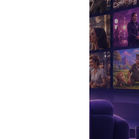
да
#
Музыка
#
Мультфильм
#
Ностальгия
#
Питомцы
#
Шоу
#
артисты
#
болезнь
#
брак
#
звезды
#
лайфстайл
#
новость
экране все реже. Создатели объявили, что героиня перешла на
. Так в сюжете появилась Оксана Амелина — программист и
свои черты. Ее героиня страдала больше других персонажей, но