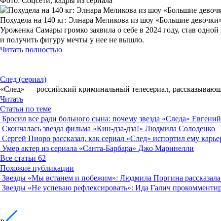
Фото: Соцсети, кадры из сериала
Похудела на 140 кг: Элнара Меликова из шоу «Большие девочки
Уроженка Самары громко заявила о себе в 2024 году, став одно
и получить фигуру мечты у нее не вышло.
Читать полностью
След (сериал)
«След» — российский криминальный телесериал, рассказывающ
Читать
Статьи по теме
Бросил все ради больного сына: почему звезда «Следа» Евгени
Скончалась звезда фильма «Кин-дза-дза!» Людмила Солоденко
Сергей Пиоро рассказал, как сериал «След» испортил ему карье
Умер актер из сериала «Санта-Барбара» Джо Маринелли
Все статьи
62
Похожие публикации
Звезды
«Мы встанем и побежим»: Людмила Поргина рассказала 
Звезды
«Не успеваю рефлексировать»: Ида Галич прокомментир