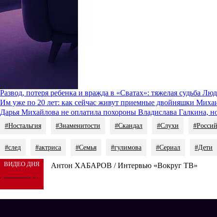
каждый раз возвращалась в строй.
О личной жизни Гулимова никогда не распространялась. Ни одн
актеры опровергли. Известно, что замужем артистка никогда не 
Анас
Зато об увлечениях Гулимовой известно много: она обожает гор
старше становишься, тем больше надо двигаться. В декабре про
эпизодически. Возможно, артистка просто устала от 16 лет в одно
Читайте также
:
Развод, потеря ребенка и вражда в «Сватах»: тяжелая судьба Л
Им уже по 20 лет: как сейчас живут приемные двойняшки Миха
Дарья Михайлова не оплатила похороны Владислава Галкина, но
#Ностальгия
#Знаменитости
#Скандал
#Слухи
#Россий
#след
#актриса
#Семья
#гулимова
#Сериал
#Дети
ВИДЕО ДНЯ
Антон ХАБАРОВ / Интервью «Вокруг ТВ»