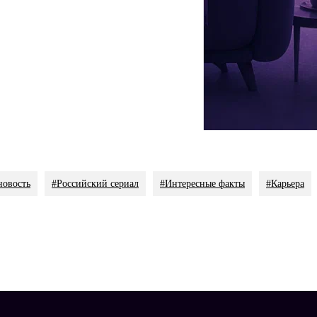
хи о романе с партнером по сериалу
Евгением Кулаковым
звезда не комментирует.
icial
Актриса держит вес около 50 килограммов и убеждена: чем
ла «След», но позже уточнили — она будет появляться
сетях, передает дзен-канал «
KINOSTAR
».
новость
#Российский сериал
#Интересные факты
#Карьера