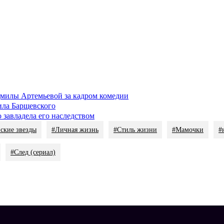
Евгений Кулаков и Анастасия Гулимова, кадр из сериала «След»
ого интервью о мужчинах, ни одного снимка с избранником. Слу
была, детей нет. К 44 годам она официально свободна. Эту тему 
тасия Гулимова сейчас. Фото: соцсети / @anastasiyagoulimova_off
ные лыжи, конный спорт, танцы, любит петь и путешествовать. 
шлого года появилась информация, что Амелина навсегда покину
м образе. Сейчас она взяла паузу и не рассуждает о работе в соц
юдмилы Артемьевой за кадром комедии
ила Барщевского
 завладела его наследством
ские звезды
#Личная жизнь
#Стиль жизни
#Мамочки
#
#След (сериал)