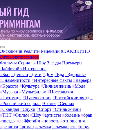
Эксклюзив
Реалити
Рецензии
#КАКВКИНО
Битва экстрасенсов
Фильмы
Сериалы
Шоу
Звезды
Премьеры
Лайфстайл
Интересное
#
Быт
#
Деньги
#
Дети
#
Дом
#
Еда
#
Здоровье
#
Знаменитости
#
Интересные факты
#
Карьера
#
Красота
#
Культура
#
Личная жизнь
#
Мода
#
Музыка
#
Мультфильм
#
Ностальгия
#
Питомцы
#
Путешествия
#
Российские звезды
#
Российский сериал
#
Семья
#
Сериал
#
Скандал
#
Слухи
#
Спорт
#
Стиль жизни
#
ТНТ
#
Фильм
#
Шоу
#
артисты
#
болезнь
#
брак
#
звезды
#
лайфстайл
#
новость
#
отношения
#
реалити
#
роман
#
съемка
#
съемки
#
тв
#
шоу-