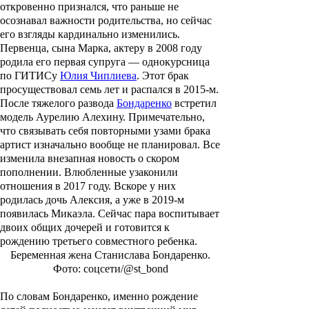
откровенно признался, что раньше не
осознавал важности родительства, но сейчас
его взгляды кардинально изменились.
Первенца, сына
Марка
, актеру в 2008 году
родила его первая супруга — однокурсница
по ГИТИСу
Юлия Чиплиева
. Этот брак
просуществовал семь лет и распался в 2015-м.
После тяжелого развода
Бондаренко
встретил
модель
Аурелию Алехину
. Примечательно,
что связывать себя повторными узами брака
артист изначально вообще не планировал. Все
изменила внезапная новость о скором
пополнении. Влюбленные узаконили
отношения в 2017 году. Вскоре у них
родилась дочь
Алексия
, а уже в 2019-м
появилась
Микаэла
. Сейчас пара воспитывает
двоих общих дочерей и готовится к
рождению третьего совместного ребенка.
Беременная жена Станислава Бондаренко.
Фото: соцсети/@st_bond
По словам Бондаренко, именно рождение