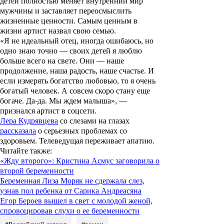
детей полностью меняет внутренний мир
мужчины и заставляет переосмыслить
жизненные ценности. Самым ценным в
жизни артист назвал свою семью.
«Я не идеальный отец, иногда ошибаюсь, но
одно знаю точно — своих детей я люблю
больше всего на свете. Они — наше
продолжение, наша радость, наше счастье. И
если измерять богатство любовью, то я очень
богатый человек. А совсем скоро стану еще
богаче. Да-да. Мы ждем малыша», —
признался артист в соцсети.
Лера Кудрявцева
со слезами на глазах
рассказала
о серьезных проблемах со
здоровьем. Телеведущая переживает апатию.
Читайте также
:
«Жду второго»: Кристина Асмус заговорила о
второй беременности
Беременная Лиза Моряк не сдержала слез,
узнав пол ребенка от Сарика Андреасяна
Егор Бероев вышел в свет с молодой женой,
спровоцировав слухи о ее беременности