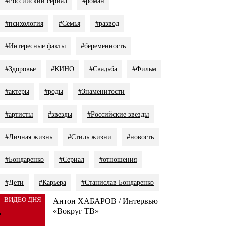
#Российский сериал
#роман
#психология
#Семья
#развод
#Интересные факты
#беременность
#Здоровье
#КИНО
#Свадьба
#Фильм
#актеры
#роды
#Знаменитости
#артисты
#звезды
#Российские звезды
#Личная жизнь
#Стиль жизни
#новость
#Бондаренко
#Сериал
#отношения
#Дети
#Карьера
#Станислав Бондаренко
ВИДЕО ДНЯ
Антон ХАБАРОВ / Интервью
«Вокруг ТВ»