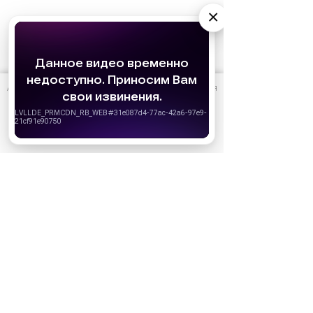
×
АО «Издательство СЕМЬ ДНЕЙ»
использует cookie
для
персонализации сервисов и удобства пользователей.
Вы можете запретить сохранение cookie в настройках
Ожидаемые премьеры
своего браузера.
Голодные игры: Рассвет Жатвы (2026)
Хорошо
19.11.2026
Последний богатырь. Колобок (2026)
13.08.2026
Битва моторов (2026)
08.10.2026
Волшебник Изумрудного города. Великий и
ужасный (2027)
01.01.2027
Дюна: Часть третья (2026)
18.12.2026
За кадром
Реклама