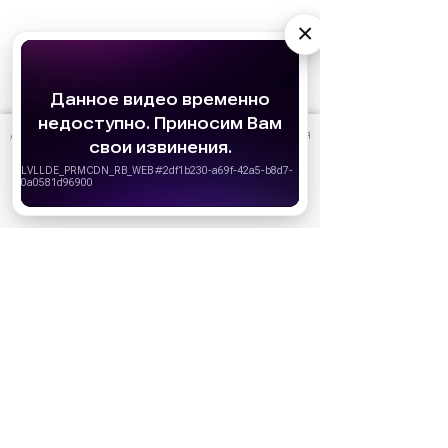
×
АО «Издательство СЕМЬ ДНЕЙ»
использует cookie
для
персонализации сервисов и удобства пользователей.
Вы можете запретить сохранение cookie в настройках
своего браузера.
Хорошо
Ожидаемые премьеры
Голодные игры: Рассвет Жатвы (2026)
19.11.2026
Последний богатырь. Колобок (2026)
13.08.2026