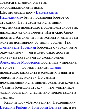
сразятся в главной битве за
многомиллионный приз.
Шестая неделя шоу «
Выживалити.
Наследники
» была посвящена борьбе со
страхами. На первом же испытании
участникам предстояло продемонстрировать,
насколько же они смелые. Им нужно было
пройти лабиринт из пяти комнат и найти там
монеты номиналом 50 тысяч рублей. Так,
Эммануэль Турецкая
боролась с «токсичным
окружением» — ей нужно было достать
монету из аквариума со скорпионами.
Александре Морозовой
достались «тараканы
в голове» — дочери певицы
Славы
предстояло раскусить насекомых и найти в
одном из них монету. Но самым
неожиданным испытанием оказалась комната
«Самый большой страх» — там участников
ждали родители, специально прилетевшие в
Таиланд.
Кадр из шоу «Выживалити. Наследники»
Василий Рыбин
и
Григорий Валуев
так и не