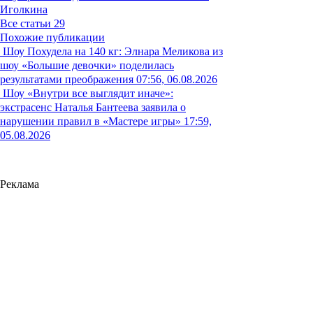
Иголкина
Все статьи
29
Похожие публикации
Шоу
Похудела на 140 кг: Элнара Меликова из
шоу «Большие девочки» поделилась
результатами преображения
07:56, 06.08.2026
Шоу
«Внутри все выглядит иначе»:
экстрасенс Наталья Бантеева заявила о
нарушении правил в «Мастере игры»
17:59,
05.08.2026
Реклама