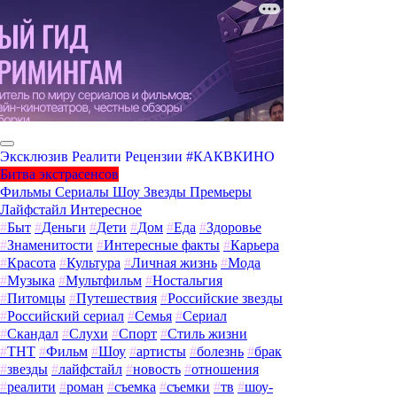
Эксклюзив
Реалити
Рецензии
#КАКВКИНО
Битва экстрасенсов
Фильмы
Сериалы
Шоу
Звезды
Премьеры
Лайфстайл
Интересное
#
Быт
#
Деньги
#
Дети
#
Дом
#
Еда
#
Здоровье
#
Знаменитости
#
Интересные факты
#
Карьера
#
Красота
#
Культура
#
Личная жизнь
#
Мода
#
Музыка
#
Мультфильм
#
Ностальгия
#
Питомцы
#
Путешествия
#
Российские звезды
#
Российский сериал
#
Семья
#
Сериал
#
Скандал
#
Слухи
#
Спорт
#
Стиль жизни
#
ТНТ
#
Фильм
#
Шоу
#
артисты
#
болезнь
#
брак
#
звезды
#
лайфстайл
#
новость
#
отношения
#
реалити
#
роман
#
съемка
#
съемки
#
тв
#
шоу-