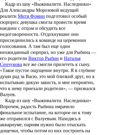
Кадр из шоу «Выживалити. Наследники»
Для Александры Морозовой ведущий
реалити
Митя Фомин
подготовил особый
сюрприз: девушка смогла провести время
наедине с отцом и обсудить все
недоговоренности. Отдохнувшие они
присоединились к команде на церемонии
голосования. А там был еще один
неожиданный сюрприз, но уже для Рыбина —
его родители
Виктор Рыбин
и
Наталья
Сенчукова
все же смогли прилететь к сыну.
«Такое пустое ощущение внутри. Я в глубине
души рад за Васю, это мой близкий друг, но я
испытываю дикую зависть, и мне неприятно,
что к нему приехали родители», — признался
Валуев.
Кадр из шоу «Выживалити. Наследники»
Впрочем, радость Рыбина омрачило
финальное испытание, на которое он к тому
же отправился с Валуевым. Находясь в
аквариуме, парням нужно было отыскать
дощечки, чтобы потом из них построить на