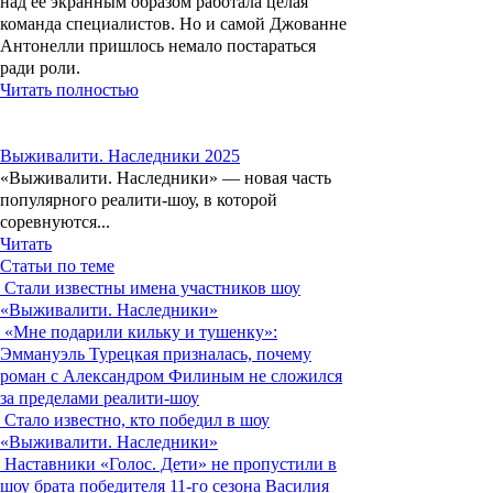
над ее экранным образом работала целая
команда специалистов. Но и самой Джованне
Антонелли пришлось немало постараться
ради роли.
Читать полностью
Выживалити. Наследники 2025
«Выживалити. Наследники» — новая часть
популярного реалити-шоу, в которой
соревнуются...
Читать
Статьи по теме
Стали известны имена участников шоу
«Выживалити. Наследники»
«Мне подарили кильку и тушенку»:
Эммануэль Турецкая призналась, почему
роман с Александром Филиным не сложился
за пределами реалити-шоу
Стало известно, кто победил в шоу
«Выживалити. Наследники»
Наставники «Голос. Дети» не пропустили в
шоу брата победителя 11-го сезона Василия