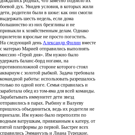
дождались родных, что заметно подбило их
боевой дух. Увидев условия, в которых жили
дети, родители были в шоке: как они смогли
выдержать шесть недель, если дома
большинство из них брезгливы и не
привыкли к хозяйственным делам. Однако
прилетели взрослые не просто погостить.
На следующий день
Александр Филин
вместе
с матерью Марией отправились выполнять
миссию «Герой дня». Им нужно было
удержать баланс-борд ногами, на
противоположной стороне которого стоял
аквариум с золотой рыбкой. Задача требовала
командной работы: использовать разрешалось
только по одной ноге. Семья справилась и
заработала обед из том-яма для всей команды.
Зарабатывать иммунитет дети звезд
отправились в парах. Рыбину и Валуеву
пришлось объединиться, ведь их родители не
приехали. Им нужно было переползти по
водным ватрушкам, привязанным к катеру, от
пятой платформы до первой. Быстрее всех
справились Эммануэль и Лиана Турецкие.