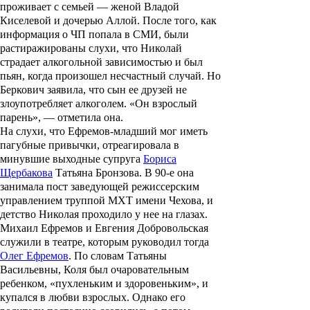
проживает с семьей — женой
Владой
Киселевой
и дочерью
Аллой
. После того, как
информация о ЧП попала в СМИ, были
растиражированы слухи, что Николай
страдает алкогольной зависимостью и был
пьян, когда произошел несчастный случай. Но
Беркович заявила, что сын ее друзей не
злоупотребляет алкоголем. «Он взрослый
парень», — отметила она.
На слухи, что Ефремов-младший мог иметь
пагубные привычки, отреагировала в
минувшие выходные супруга
Бориса
Щербакова
Татьяна Бронзова. В 90-е она
занимала пост заведующей режиссерским
управлением труппой МХТ имени Чехова, и
детство Николая проходило у нее на глазах.
Михаил Ефремов и Евгения Добровольская
служили в театре, которым руководил тогда
Олег Ефремов
. По словам Татьяны
Васильевны, Коля был очаровательным
ребенком, «пухленьким и здоровеньким», и
купался в любви взрослых. Однако его