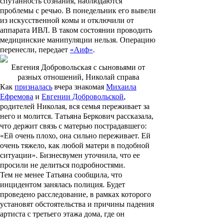
спутанность сознания, наблюдаются
проблемы с речью. В понедельник его вывели
из искусственной комы и отключили от
аппарата ИВЛ. В таком состоянии проводить
медицинские манипуляции нельзя. Операцию
перенесли, передает
«Аиф»
.
Евгения Добровольская с сыновьями от
разных отношений, Николай справа
Как
призналась
вчера знакомая
Михаила
Ефремова
и
Евгении Добровольской
,
родителей Николая, вся семья переживает за
него и молится.
Татьяна Беркович
рассказала,
что держит связь с матерью пострадавшего:
«Ей очень плохо, она сильно переживает. Ей
очень тяжело, как любой матери в подобной
ситуации». Бизнесвумен уточнила, что ее
просили не делиться подробностями.
Тем не менее Татьяна сообщила, что
инцидентом занялась полиция. Будет
проведено расследование, в рамках которого
установят обстоятельства и причины падения
артиста с третьего этажа дома, где он