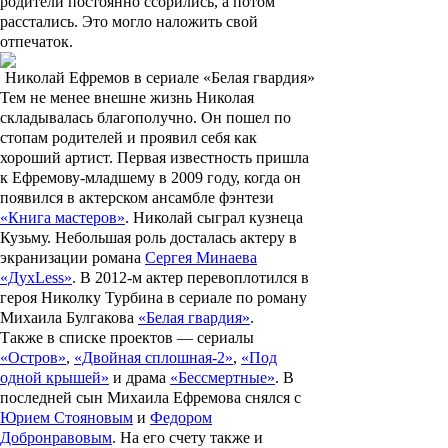
родители постоянно ссорились, а потом
расстались. Это могло наложить свой
отпечаток.
Николай Ефремов в сериале «Белая гвардия»
Тем не менее внешне жизнь Николая
складывалась благополучно. Он пошел по
стопам родителей и проявил себя как
хороший артист. Первая известность пришла
к Ефремову-младшему в 2009 году, когда он
появился в актерском ансамбле фэнтези
«Книга мастеров»
. Николай сыграл кузнеца
Кузьму. Небольшая роль досталась актеру в
экранизации романа
Сергея Минаева
«ДухLess»
. В 2012-м актер перевоплотился в
героя Николку Турбина в сериале по роману
Михаила Булгакова
«Белая гвардия»
.
Также в списке проектов — сериалы
«Остров»
,
«Двойная сплошная-2»
,
«Под
одной крышей»
и драма
«Бессмертные»
. В
последней сын Михаила Ефремова снялся с
Юрием Стояновым
и
Федором
Добронравовым
. На его счету также и