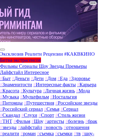
Эксклюзив
Реалити
Рецензии
#КАКВКИНО
Битва экстрасенсов
Фильмы
Сериалы
Шоу
Звезды
Премьеры
Лайфстайл
Интересное
#
Быт
#
Деньги
#
Дети
#
Дом
#
Еда
#
Здоровье
#
Знаменитости
#
Интересные факты
#
Карьера
#
Красота
#
Культура
#
Личная жизнь
#
Мода
#
Музыка
#
Мультфильм
#
Ностальгия
#
Питомцы
#
Путешествия
#
Российские звезды
#
Российский сериал
#
Семья
#
Сериал
#
Скандал
#
Слухи
#
Спорт
#
Стиль жизни
#
ТНТ
#
Фильм
#
Шоу
#
артисты
#
болезнь
#
брак
#
звезды
#
лайфстайл
#
новость
#
отношения
#
реалити
#
роман
#
съемка
#
съемки
#
тв
#
шоу-