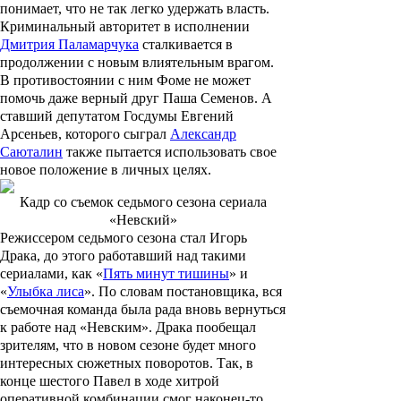
понимает, что не так легко удержать власть.
Криминальный авторитет в исполнении
Дмитрия Паламарчука
сталкивается в
продолжении с новым влиятельным врагом.
В противостоянии с ним Фоме не может
помочь даже верный друг Паша Семенов. А
ставший депутатом Госдумы
Евгений
Арсеньев
, которого сыграл
Александр
Саюталин
также пытается использовать свое
новое положение в личных целях.
Кадр со съемок седьмого сезона сериала
«Невский»
Режиссером седьмого сезона стал
Игорь
Драка
, до этого работавший над такими
сериалами, как «
Пять минут тишины
» и
«
Улыбка лиса
». По словам постановщика, вся
съемочная команда была рада вновь вернуться
к работе над «Невским». Драка пообещал
зрителям, что в новом сезоне будет много
интересных сюжетных поворотов. Так, в
конце шестого Павел в ходе хитрой
оперативной комбинации смог наконец-то