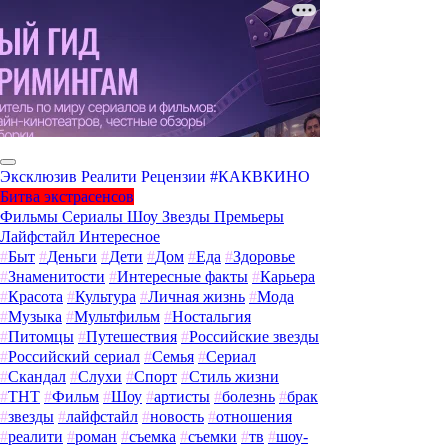
Эксклюзив
Реалити
Рецензии
#КАКВКИНО
Битва экстрасенсов
Фильмы
Сериалы
Шоу
Звезды
Премьеры
Лайфстайл
Интересное
#
Быт
#
Деньги
#
Дети
#
Дом
#
Еда
#
Здоровье
#
Знаменитости
#
Интересные факты
#
Карьера
#
Красота
#
Культура
#
Личная жизнь
#
Мода
#
Музыка
#
Мультфильм
#
Ностальгия
#
Питомцы
#
Путешествия
#
Российские звезды
#
Российский сериал
#
Семья
#
Сериал
#
Скандал
#
Слухи
#
Спорт
#
Стиль жизни
#
ТНТ
#
Фильм
#
Шоу
#
артисты
#
болезнь
#
брак
#
звезды
#
лайфстайл
#
новость
#
отношения
#
реалити
#
роман
#
съемка
#
съемки
#
тв
#
шоу-