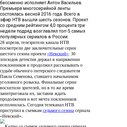
бессменно исполняет Антон Васильев.
Премьера многосерийной ленты
состоялась весной 2016 года. Всего в
эфир НТВ вышли шесть сезонов. Проект
со средним рейтингом 4,0 процента три
недели подряд возглавлял топ-5 самых
популярных сериалов в России.
28 апреля, телезрители канала НТВ
посмотрели две заключительные серии
шестого сезона проекта
«Невский»
. 30
эпизодов детектив держал в напряжении
поклонников и продолжил рассказывать о
судьбе обычного питерского следователя
Павла Семенова
, ставшего начальником
уголовного розыска. Финальные серии
восхитили зрителей, но в то же время
заинтриговала их, заставив ждать
продолжения и вот мечта поклонников
исполнилась. Сегодня телеканал НТВ
приступил к съемкам
седьмого сезона
сериала
«Невский».
Кадры со съемок седьмого сезона сериала