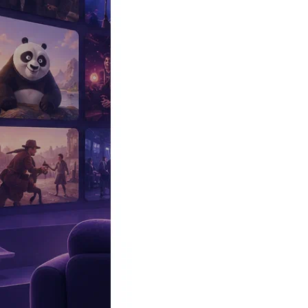
Эксклюзив
Реалити
Рецензии
#КАКВКИНО
Битва экстрасенсов
Фильмы
Сериалы
Шоу
Звезды
Премьеры
Лайфстайл
Интересное
#
Быт
#
Деньги
#
Дети
#
Дом
#
Еда
#
Здоровье
#
Знаменитости
#
Инт
#
Путешествия
#
Российские звезды
#
Российский сериал
#
Семья
#
отношения
#
реалити
#
роман
#
съемка
#
съемки
#
тв
#
шоу-бизнес
Промокоды Островок
Промокоды Отелло
Промокоды Золотое я
Промокоды Снежная Королева
Промокоды Арома Бутик
Промок
Издательство
Рекламодателям
Условия использования
Контакты
Сериалы
|
Волшебный участок (2023)
|
Видео
«Волшебный участок» 3 серия. Тизер. Русал
ВИДЕО ДНЯ
Антон ХАБАРОВ / Интервью «Вокруг ТВ»