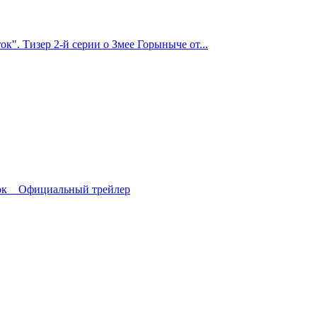
к". Тизер 2-й серии о Змее Горыныче от...
к _ Официальный трейлер