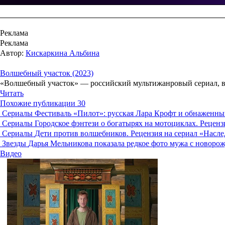
Реклама
Реклама
Автор:
Кискаркина Альбина
Волшебный участок (2023)
«Волшебный участок» — российский мультижанровый сериал, в 
Читать
Похожие публикации
30
Сериалы
Фестиваль «Пилот»: русская Лара Крофт и обнаженн
Сериалы
Городское фэнтези о богатырях на мотоциклах. Реценз
Сериалы
Дети против волшебников. Рецензия на сериал «Насле
Звезды
Дарья Мельникова показала редкое фото мужа с новоро
Видео