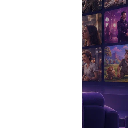
да
#
Музыка
#
Мультфильм
#
Ностальгия
#
Питомцы
#
Шоу
#
артисты
#
болезнь
#
брак
#
звезды
#
лайфстайл
#
новость