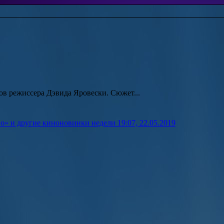
в режиссера Дэвида Яровески. Сюжет...
но» и другие киноновинки недели
19:07, 22.05.2019