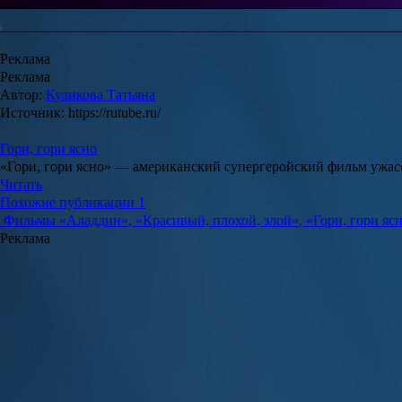
Реклама
Реклама
Автор:
Куликова Татьяна
Источник: https://rutube.ru/
Гори, гори ясно
«Гори, гори ясно» — американский супергеройский фильм ужасо
Читать
Похожие публикации
1
Фильмы
«Аладдин», «Красивый, плохой, злой», «Гори, гори яс
Реклама