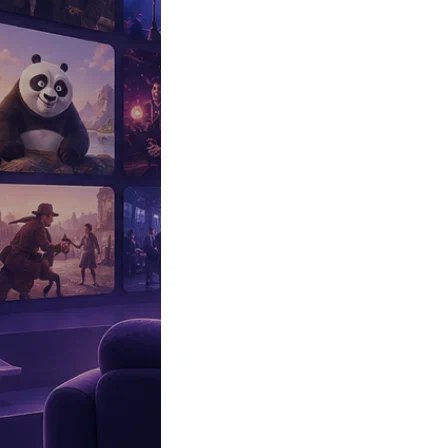
Эксклюзив
Реалити
Рецензии
#КАКВКИНО
Битва экстрасенсов
Фильмы
Сериалы
Шоу
Звезды
Премьеры
Лайфстайл
Интересное
#
Быт
#
Деньги
#
Дети
#
Дом
#
Еда
#
Здоровье
#
Знаменитости
#
Инт
#
Путешествия
#
Российские звезды
#
Российский сериал
#
Семья
#
отношения
#
реалити
#
роман
#
съемка
#
съемки
#
тв
#
шоу-бизнес
Промокоды Островок
Промокоды Отелло
Промокоды Золотое я
Промокоды Снежная Королева
Промокоды Арома Бутик
Промок
Издательство
Рекламодателям
Условия использования
Контакты
Фильмы
|
Гори, гори ясно
|
Видео
Трейлер "Гори, гори ясно" на русском языке 2019
ВИДЕО ДНЯ
Антон ХАБАРОВ / Интервью «Вокруг ТВ»