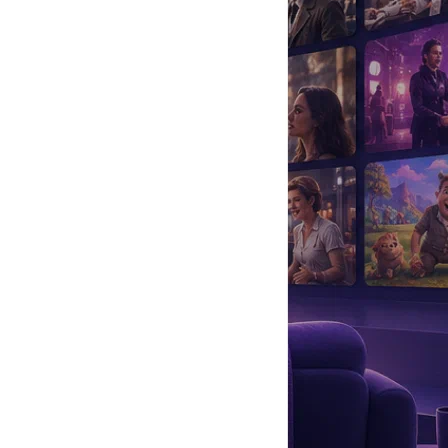
да
#
Музыка
#
Мультфильм
#
Ностальгия
#
Питомцы
#
Шоу
#
артисты
#
болезнь
#
брак
#
звезды
#
лайфстайл
#
новость