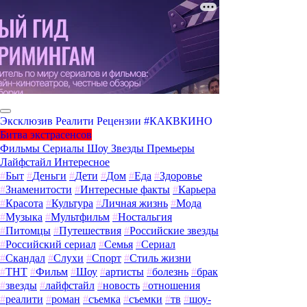
Эксклюзив
Реалити
Рецензии
#КАКВКИНО
Битва экстрасенсов
Фильмы
Сериалы
Шоу
Звезды
Премьеры
Лайфстайл
Интересное
#
Быт
#
Деньги
#
Дети
#
Дом
#
Еда
#
Здоровье
#
Знаменитости
#
Интересные факты
#
Карьера
#
Красота
#
Культура
#
Личная жизнь
#
Мода
#
Музыка
#
Мультфильм
#
Ностальгия
#
Питомцы
#
Путешествия
#
Российские звезды
#
Российский сериал
#
Семья
#
Сериал
#
Скандал
#
Слухи
#
Спорт
#
Стиль жизни
#
ТНТ
#
Фильм
#
Шоу
#
артисты
#
болезнь
#
брак
#
звезды
#
лайфстайл
#
новость
#
отношения
#
реалити
#
роман
#
съемка
#
съемки
#
тв
#
шоу-