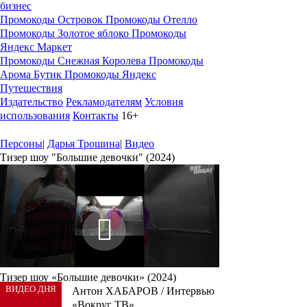
бизнес
Промокоды Островок
Промокоды Отелло
Промокоды Золотое яблоко
Промокоды
Яндекс Маркет
Промокоды Снежная Королева
Промокоды
Арома Бутик
Промокоды Яндекс
Путешествия
Издательство
Рекламодателям
Условия
использования
Контакты
16+
Персоны
|
Дарья Трошина
|
Видео
Тизер шоу "Большие девочки" (2024)
Тизер шоу «Большие девочки» (2024)
ВИДЕО ДНЯ
Антон ХАБАРОВ / Интервью
«Вокруг ТВ»