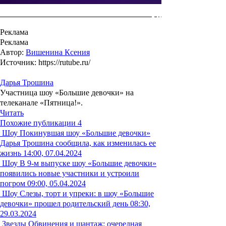
Реклама
Реклама
Автор:
Вишенина Ксения
Источник: https://rutube.ru/
Дарья Трошина
Участница шоу «Большие девочки» на
телеканале «Пятница!».
Читать
Похожие публикации
4
Шоу
Покинувшая шоу «Большие девочки»
Дарья Трошина сообщила, как изменилась ее
жизнь
14:00, 07.04.2024
Шоу
В 9-м выпуске шоу «Большие девочки»
появились новые участники и устроили
погром
09:00, 05.04.2024
Шоу
Слезы, торт и упреки: в шоу «Большие
девочки» прошел родительский день
08:30,
29.03.2024
Звезды
Обвинения и шантаж: очередная