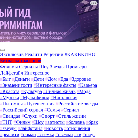
Эксклюзив
Реалити
Рецензии
#КАКВКИНО
Битва экстрасенсов
Фильмы
Сериалы
Шоу
Звезды
Премьеры
Лайфстайл
Интересное
#
Быт
#
Деньги
#
Дети
#
Дом
#
Еда
#
Здоровье
#
Знаменитости
#
Интересные факты
#
Карьера
#
Красота
#
Культура
#
Личная жизнь
#
Мода
#
Музыка
#
Мультфильм
#
Ностальгия
#
Питомцы
#
Путешествия
#
Российские звезды
#
Российский сериал
#
Семья
#
Сериал
#
Скандал
#
Слухи
#
Спорт
#
Стиль жизни
#
ТНТ
#
Фильм
#
Шоу
#
артисты
#
болезнь
#
брак
#
звезды
#
лайфстайл
#
новость
#
отношения
#
реалити
#
роман
#
съемка
#
съемки
#
тв
#
шоу-