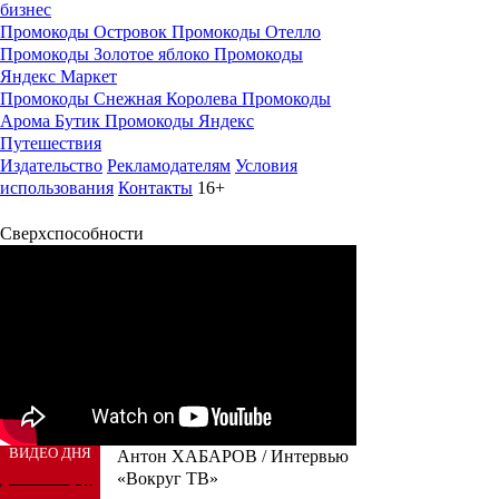
бизнес
Промокоды Островок
Промокоды Отелло
Промокоды Золотое яблоко
Промокоды
Яндекс Маркет
Промокоды Снежная Королева
Промокоды
Арома Бутик
Промокоды Яндекс
Путешествия
Издательство
Рекламодателям
Условия
использования
Контакты
16+
Сверхспособности
ВИДЕО ДНЯ
Антон ХАБАРОВ / Интервью
«Вокруг ТВ»