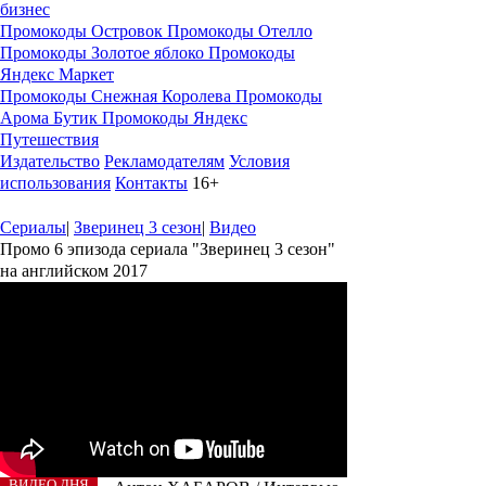
бизнес
Промокоды Островок
Промокоды Отелло
Промокоды Золотое яблоко
Промокоды
Яндекс Маркет
Промокоды Снежная Королева
Промокоды
Арома Бутик
Промокоды Яндекс
Путешествия
Издательство
Рекламодателям
Условия
использования
Контакты
16+
Сериалы
|
Зверинец 3 сезон
|
Видео
Промо 6 эпизода сериала "Зверинец 3 сезон"
на английском 2017
ВИДЕО ДНЯ