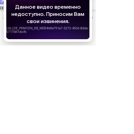
Битва моторов (2026)
08.10.2026
Волшебник Изумрудного города. Великий и
АО «Издательство СЕМЬ ДНЕЙ»
использует cookie
для
ужасный (2027)
персонализации сервисов и удобства пользователей.
Вы можете запретить сохранение cookie в настройках
01.01.2027
своего браузера.
Дюна: Часть третья (2026)
Хорошо
18.12.2026
За кадром
Реклама
Популярные сериалы
Олдскул 2 сезон (2026)
Холод (2026)
Дом Дракона 3 сезон
Медведь 5 сезон (2026)
История его служанки (2026)
После Фишера. Инквизитор 3 сезон (2026)
Популярные шоу
Новый Ревизорро 2 сезон (2026)
Выживалити. Наследники 2 сезон (2026)
Большой куш 2 сезон. Бангкок (2026)
Мастер игры 2 сезон (2026)
Суперниндзя. Дети 3 сезон (2026)