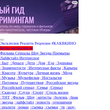
Эксклюзив
Реалити
Рецензии
#КАКВКИНО
Битва экстрасенсов
Фильмы
Сериалы
Шоу
Звезды
Премьеры
Лайфстайл
Интересное
#
Быт
#
Деньги
#
Дети
#
Дом
#
Еда
#
Здоровье
#
Знаменитости
#
Интересные факты
#
Карьера
#
Красота
#
Культура
#
Личная жизнь
#
Мода
#
Музыка
#
Мультфильм
#
Ностальгия
#
Питомцы
#
Путешествия
#
Российские звезды
#
Российский сериал
#
Семья
#
Сериал
#
Скандал
#
Слухи
#
Спорт
#
Стиль жизни
#
ТНТ
#
Фильм
#
Шоу
#
артисты
#
болезнь
#
брак
#
звезды
#
лайфстайл
#
новость
#
отношения
#
реалити
#
роман
#
съемка
#
съемки
#
тв
#
шоу-