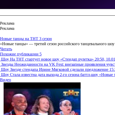
Реклама
Реклама
Новые танцы на ТНТ 3 сезон
«Новые танцы» — третий сезон российского танцевального шоу н
Читать
Похожие публикации
5
Шоу
На ТНТ стартует новое шоу «Стендап рулетка»
20:50, 10.0
Звезды
Неожиданности на VK Fest: внезапные проявления чувст
Шоу
Звезде стендапа Ирине Мягковой сделали предложение
15:
Шоу
Стала известна дата выхода 2-го сезона баттл-шоу «Новые
Видео