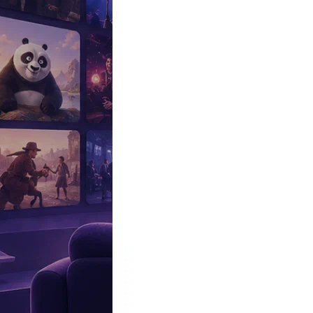
Эксклюзив
Реалити
Рецензии
#КАКВКИНО
Битва экстрасенсов
Фильмы
Сериалы
Шоу
Звезды
Премьеры
Лайфстайл
Интересное
#
Быт
#
Деньги
#
Дети
#
Дом
#
Еда
#
Здоровье
#
Знаменитости
#
Инт
#
Путешествия
#
Российские звезды
#
Российский сериал
#
Семья
#
отношения
#
реалити
#
роман
#
съемка
#
съемки
#
тв
#
шоу-бизнес
Промокоды Островок
Промокоды Отелло
Промокоды Золотое я
Промокоды Снежная Королева
Промокоды Арома Бутик
Промок
Издательство
Рекламодателям
Условия использования
Контакты
Телешоу
|
Новые танцы на ТНТ 3 сезон
|
Видео
НОВЫЕ ТАНЦЫ НА ТНТ. 3 сезон девятнадцатый выпуск. Смот