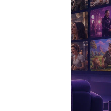
да
#
Музыка
#
Мультфильм
#
Ностальгия
#
Питомцы
#
Шоу
#
артисты
#
болезнь
#
брак
#
звезды
#
лайфстайл
#
новость