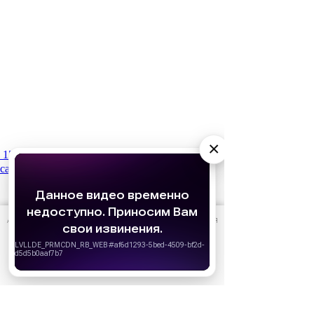
×
15 января
Что мы будем смотреть в 2026 году:
самые ожидаемые фильмы
АО «Издательство СЕМЬ ДНЕЙ»
использует cookie
для
персонализации сервисов и удобства пользователей.
Вы можете запретить сохранение cookie в настройках
своего браузера.
Хорошо