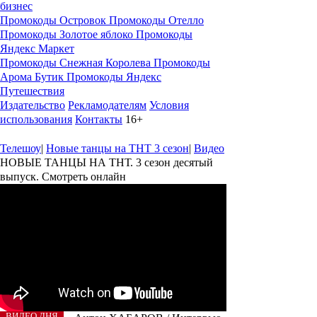
бизнес
Промокоды Островок
Промокоды Отелло
Промокоды Золотое яблоко
Промокоды
Яндекс Маркет
Промокоды Снежная Королева
Промокоды
Арома Бутик
Промокоды Яндекс
Путешествия
Издательство
Рекламодателям
Условия
использования
Контакты
16+
Телешоу
|
Новые танцы на ТНТ 3 сезон
|
Видео
НОВЫЕ ТАНЦЫ НА ТНТ. 3 сезон десятый
выпуск. Смотреть онлайн
ВИДЕО ДНЯ