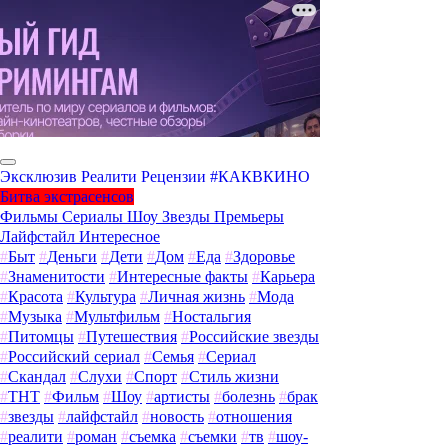
Эксклюзив
Реалити
Рецензии
#КАКВКИНО
Битва экстрасенсов
Фильмы
Сериалы
Шоу
Звезды
Премьеры
Лайфстайл
Интересное
#
Быт
#
Деньги
#
Дети
#
Дом
#
Еда
#
Здоровье
#
Знаменитости
#
Интересные факты
#
Карьера
#
Красота
#
Культура
#
Личная жизнь
#
Мода
#
Музыка
#
Мультфильм
#
Ностальгия
#
Питомцы
#
Путешествия
#
Российские звезды
#
Российский сериал
#
Семья
#
Сериал
#
Скандал
#
Слухи
#
Спорт
#
Стиль жизни
#
ТНТ
#
Фильм
#
Шоу
#
артисты
#
болезнь
#
брак
#
звезды
#
лайфстайл
#
новость
#
отношения
#
реалити
#
роман
#
съемка
#
съемки
#
тв
#
шоу-