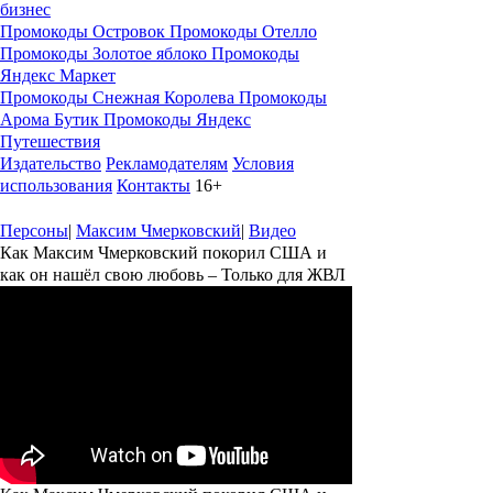
бизнес
Промокоды Островок
Промокоды Отелло
Промокоды Золотое яблоко
Промокоды
Яндекс Маркет
Промокоды Снежная Королева
Промокоды
Арома Бутик
Промокоды Яндекс
Путешествия
Издательство
Рекламодателям
Условия
использования
Контакты
16+
Персоны
|
Максим Чмерковский
|
Видео
Как Максим Чмерковский покорил США и
как он нашёл свою любовь – Только для ЖВЛ