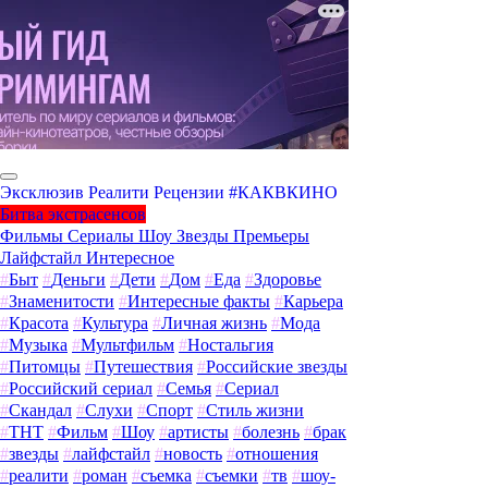
Эксклюзив
Реалити
Рецензии
#КАКВКИНО
Битва экстрасенсов
Фильмы
Сериалы
Шоу
Звезды
Премьеры
Лайфстайл
Интересное
#
Быт
#
Деньги
#
Дети
#
Дом
#
Еда
#
Здоровье
#
Знаменитости
#
Интересные факты
#
Карьера
#
Красота
#
Культура
#
Личная жизнь
#
Мода
#
Музыка
#
Мультфильм
#
Ностальгия
#
Питомцы
#
Путешествия
#
Российские звезды
#
Российский сериал
#
Семья
#
Сериал
#
Скандал
#
Слухи
#
Спорт
#
Стиль жизни
#
ТНТ
#
Фильм
#
Шоу
#
артисты
#
болезнь
#
брак
#
звезды
#
лайфстайл
#
новость
#
отношения
#
реалити
#
роман
#
съемка
#
съемки
#
тв
#
шоу-