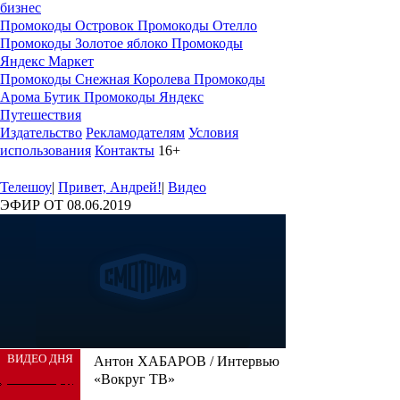
бизнес
Промокоды Островок
Промокоды Отелло
Промокоды Золотое яблоко
Промокоды
Яндекс Маркет
Промокоды Снежная Королева
Промокоды
Арома Бутик
Промокоды Яндекс
Путешествия
Издательство
Рекламодателям
Условия
использования
Контакты
16+
Телешоу
|
Привет, Андрей!
|
Видео
ЭФИР ОТ 08.06.2019
ВИДЕО ДНЯ
Антон ХАБАРОВ / Интервью
«Вокруг ТВ»