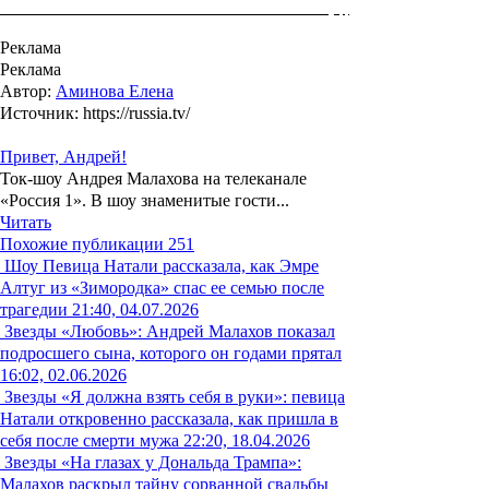
Реклама
Реклама
Автор:
Аминова Елена
Источник: https://russia.tv/
Привет, Андрей!
Ток-шоу Андрея Малахова на телеканале
«Россия 1». В шоу знаменитые гости...
Читать
Похожие публикации
251
Шоу
Певица Натали рассказала, как Эмре
Алтуг из «Зимородка» спас ее семью после
трагедии
21:40, 04.07.2026
Звезды
«Любовь»: Андрей Малахов показал
подросшего сына, которого он годами прятал
16:02, 02.06.2026
Звезды
«Я должна взять себя в руки»: певица
Натали откровенно рассказала, как пришла в
себя после смерти мужа
22:20, 18.04.2026
Звезды
«На глазах у Дональда Трампа»:
Малахов раскрыл тайну сорванной свадьбы