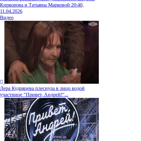
Киркорова и Татьяны Марковой
20:40,
11.04.2026
Видео
Лера Кудряцева плеснула в лицо водой
участнице "Привет, Андрей!"...