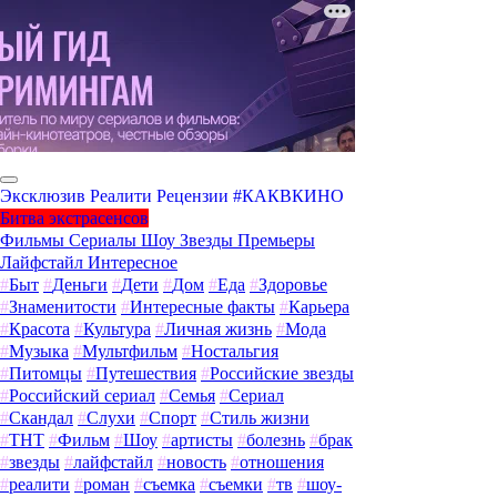
Эксклюзив
Реалити
Рецензии
#КАКВКИНО
Битва экстрасенсов
Фильмы
Сериалы
Шоу
Звезды
Премьеры
Лайфстайл
Интересное
#
Быт
#
Деньги
#
Дети
#
Дом
#
Еда
#
Здоровье
#
Знаменитости
#
Интересные факты
#
Карьера
#
Красота
#
Культура
#
Личная жизнь
#
Мода
#
Музыка
#
Мультфильм
#
Ностальгия
#
Питомцы
#
Путешествия
#
Российские звезды
#
Российский сериал
#
Семья
#
Сериал
#
Скандал
#
Слухи
#
Спорт
#
Стиль жизни
#
ТНТ
#
Фильм
#
Шоу
#
артисты
#
болезнь
#
брак
#
звезды
#
лайфстайл
#
новость
#
отношения
#
реалити
#
роман
#
съемка
#
съемки
#
тв
#
шоу-