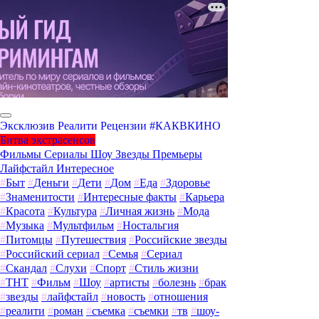
Эксклюзив
Реалити
Рецензии
#КАКВКИНО
Битва экстрасенсов
Фильмы
Сериалы
Шоу
Звезды
Премьеры
Лайфстайл
Интересное
#
Быт
#
Деньги
#
Дети
#
Дом
#
Еда
#
Здоровье
#
Знаменитости
#
Интересные факты
#
Карьера
#
Красота
#
Культура
#
Личная жизнь
#
Мода
#
Музыка
#
Мультфильм
#
Ностальгия
#
Питомцы
#
Путешествия
#
Российские звезды
#
Российский сериал
#
Семья
#
Сериал
#
Скандал
#
Слухи
#
Спорт
#
Стиль жизни
#
ТНТ
#
Фильм
#
Шоу
#
артисты
#
болезнь
#
брак
#
звезды
#
лайфстайл
#
новость
#
отношения
#
реалити
#
роман
#
съемка
#
съемки
#
тв
#
шоу-