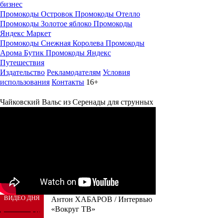
бизнес
Промокоды Островок
Промокоды Отелло
Промокоды Золотое яблоко
Промокоды
Яндекс Маркет
Промокоды Снежная Королева
Промокоды
Арома Бутик
Промокоды Яндекс
Путешествия
Издательство
Рекламодателям
Условия
использования
Контакты
16+
Чайковский Вальс из Серенады для струнных
ВИДЕО ДНЯ
Антон ХАБАРОВ / Интервью
«Вокруг ТВ»