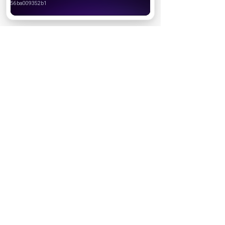
За кадром
Хорошо
Реклама
Популярные сериалы
Олдскул 2 сезон (2026)
Холод (2026)
Дом Дракона 3 сезон
Медведь 5 сезон (2026)
История его служанки (2026)
После Фишера. Инквизитор 3 сезон (2026)
Популярные шоу
Новый Ревизорро 2 сезон (2026)
Выживалити. Наследники 2 сезон (2026)
Большой куш 2 сезон. Бангкок (2026)
Мастер игры 2 сезон (2026)
Суперниндзя. Дети 3 сезон (2026)
Ставка на любовь 2 сезон (2026)
Кинопремьеры
Холоп 3 (2026)
На деревню дедушке 2 (2026)
Мой дикий друг. Возвращение домой (2026)
Последний богатырь. Колобок (2026)
Изгой (2026)