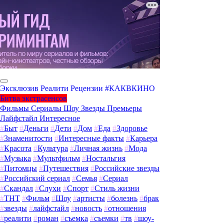
Эксклюзив
Реалити
Рецензии
#КАКВКИНО
Битва экстрасенсов
Фильмы
Сериалы
Шоу
Звезды
Премьеры
Лайфстайл
Интересное
#
Быт
#
Деньги
#
Дети
#
Дом
#
Еда
#
Здоровье
#
Знаменитости
#
Интересные факты
#
Карьера
#
Красота
#
Культура
#
Личная жизнь
#
Мода
#
Музыка
#
Мультфильм
#
Ностальгия
#
Питомцы
#
Путешествия
#
Российские звезды
#
Российский сериал
#
Семья
#
Сериал
#
Скандал
#
Слухи
#
Спорт
#
Стиль жизни
#
ТНТ
#
Фильм
#
Шоу
#
артисты
#
болезнь
#
брак
#
звезды
#
лайфстайл
#
новость
#
отношения
#
реалити
#
роман
#
съемка
#
съемки
#
тв
#
шоу-