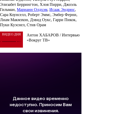
Элизабет Беррингтон, Хлоя Пирри, Джоэль
Гильман,
Марианн Олдхэм
,
Исаак Эндрюс
,
Сара Коунселл, Роберт Эммс, Эмбер Ферни,
Лиам Макмэхон, Дэвид Оукс, Гарри Пикок,
Пуки Куэснел, Стив Орам
ВИДЕО ДНЯ
Антон ХАБАРОВ / Интервью
«Вокруг ТВ»