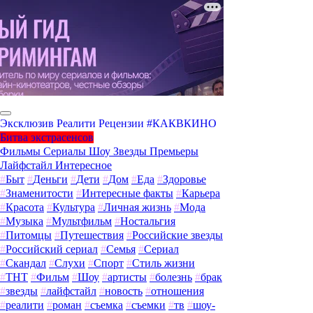
Эксклюзив
Реалити
Рецензии
#КАКВКИНО
Битва экстрасенсов
Фильмы
Сериалы
Шоу
Звезды
Премьеры
Лайфстайл
Интересное
#
Быт
#
Деньги
#
Дети
#
Дом
#
Еда
#
Здоровье
#
Знаменитости
#
Интересные факты
#
Карьера
#
Красота
#
Культура
#
Личная жизнь
#
Мода
#
Музыка
#
Мультфильм
#
Ностальгия
#
Питомцы
#
Путешествия
#
Российские звезды
#
Российский сериал
#
Семья
#
Сериал
#
Скандал
#
Слухи
#
Спорт
#
Стиль жизни
#
ТНТ
#
Фильм
#
Шоу
#
артисты
#
болезнь
#
брак
#
звезды
#
лайфстайл
#
новость
#
отношения
#
реалити
#
роман
#
съемка
#
съемки
#
тв
#
шоу-