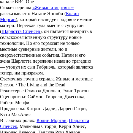
канале BBC One.
Сюжет сериала
«Живые и мертвые»
рассказывает о Натане Эпплби (
Колин
Морган
), который наследует родовое имение
матери. Переехав туда вместе с супругой
(
Шарлотта Спенсер
), он пытается внедрить в
сельскохозяйственную структуру новые
технологии. Но его тормозят не только
местные суеверные жители, но и
сверхъестественные события. Натан и его
жена Шарлотта пережили недавно трагедию
— утонул их сын Габриэль, который является
теперь им призраком.
Съемочная группа сериала Живые и мертвые
2 сезон / The Living and the Dead
Режиссеры: Сэмюэл Донован, Элис Тротон
Сценаристы: Саймон Тиррелл, Джессика,
Роберт Мерфи
Продюсеры: Катрин Дадли, Даррен Гатри,
Кэти МакАлис
В главных ролях:
Колин Морган
,
Шарлотта
Спенсер
, Малкольм Сторри, Керри Хэйес,
Николас Вудесон, Таллула Роуз Хэддон,