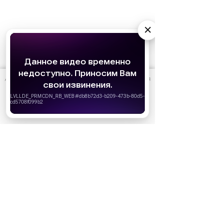
×
АО «Издательство СЕМЬ ДНЕЙ»
использует cookie
для
персонализации сервисов и удобства пользователей.
Вы можете запретить сохранение cookie в настройках
своего браузера.
Хорошо
Ожидаемые премьеры
Голодные игры: Рассвет Жатвы (2026)