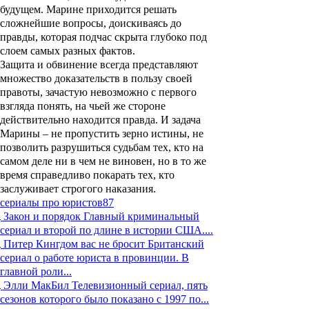
будущем. Марине приходится решать
сложнейшие вопросы, доискиваясь до
правды, которая подчас скрыта глубоко под
слоем самых разных фактов.
Защита и обвинение всегда представляют
множество доказательств в пользу своей
правоты, зачастую невозможно с первого
взгляда понять, на чьей же стороне
действительно находится правда. И задача
Марины – не пропустить зерно истины, не
позволить разрушиться судьбам тех, кто на
самом деле ни в чем не виновен, но в то же
время справедливо покарать тех, кто
заслуживает строгого наказания.
сериалы про юристов
87
Закон и порядок
Главный криминальный
сериал и второй по длине в истории США....
Питер Кингдом вас не бросит
Британский
сериал о работе юриста в провинции. В
главной роли...
Элли МакБил
Телевизионный сериал, пять
сезонов которого было показано с 1997 по...