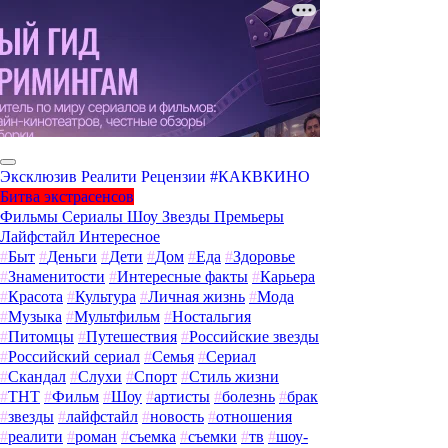
Эксклюзив
Реалити
Рецензии
#КАКВКИНО
Битва экстрасенсов
Фильмы
Сериалы
Шоу
Звезды
Премьеры
Лайфстайл
Интересное
#
Быт
#
Деньги
#
Дети
#
Дом
#
Еда
#
Здоровье
#
Знаменитости
#
Интересные факты
#
Карьера
#
Красота
#
Культура
#
Личная жизнь
#
Мода
#
Музыка
#
Мультфильм
#
Ностальгия
#
Питомцы
#
Путешествия
#
Российские звезды
#
Российский сериал
#
Семья
#
Сериал
#
Скандал
#
Слухи
#
Спорт
#
Стиль жизни
#
ТНТ
#
Фильм
#
Шоу
#
артисты
#
болезнь
#
брак
#
звезды
#
лайфстайл
#
новость
#
отношения
#
реалити
#
роман
#
съемка
#
съемки
#
тв
#
шоу-