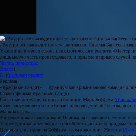
«Внутри все выглядит иначе»: экстрасенс Наталья Бантеева зая
Участница второго сезона психологического реалити «Мастер иг
лишь малую часть происходящего, и привела в пример случай, к
Читать полностью
Видео
1
Красивый бандит
Реклама
«Красивый бандит»
— французская криминальная комедия о пох
Сюжет фильма Красивый бандит
Опытный детектив, комиссар полиции Марк Беффруа (
Шарль Бе
краж: злоумышленник похищает произведения искусства, действ
Марк Беффруа.
Зрителям показывают крыши Парижа, выглядящие в точности так
У преступника незаурядные способности, он хитро придумал и л
Цепочка улик привела Беффруа в дом красавицы Жюстин (
Джен
(
Сванн Арло
) — и есть искомый преступник. Франсуа — не наст