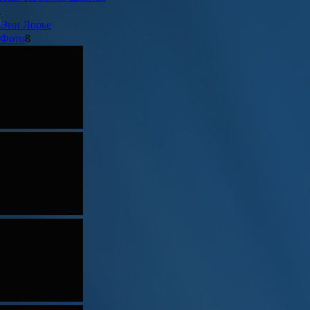
Энн
Лорье
Фото
8