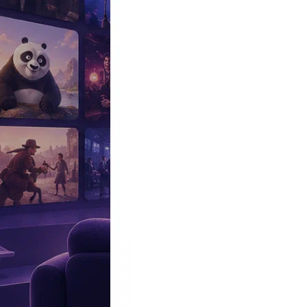
Эксклюзив
Реалити
Рецензии
#КАКВКИНО
Битва экстрасенсов
Фильмы
Сериалы
Шоу
Звезды
Премьеры
Лайфстайл
Интересное
#
Быт
#
Деньги
#
Дети
#
Дом
#
Еда
#
Здоровье
#
Знаменитости
#
Инт
#
Путешествия
#
Российские звезды
#
Российский сериал
#
Семья
#
отношения
#
реалити
#
роман
#
съемка
#
съемки
#
тв
#
шоу-бизнес
Промокоды Островок
Промокоды Отелло
Промокоды Золотое я
Промокоды Снежная Королева
Промокоды Арома Бутик
Промок
Издательство
Рекламодателям
Условия использования
Контакты
Главная
|
Фильмы
|
Комедии
|
Детективы
|
Красивый бандит (Un be
Красивый бандит
Un beau voyou