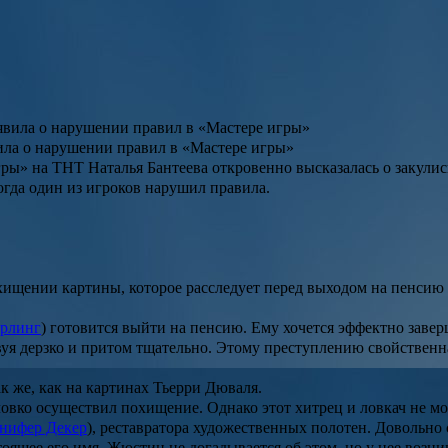
вила о нарушении правил в «Мастере игры»
ры» на ТНТ Наталья Бантеева откровенно высказалась о закулис
огда один из игроков нарушил правила.
ищении картины, которое расследует перед выходом на пенсию
рлинг
) готовится выйти на пенсию. Ему хочется эффектно заве
уя дерзко и притом тщательно. Этому преступлению свойственна
 же, как на картинах Тьерри Дюваля.
овко осуществил похищение. Однако этот хитрец и ловкач не мог
нифер Декер
), реставратора художественных полотен. Довольн
оящее его имя. Жюстин не догадывается об этом, но у нее возни