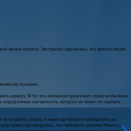
ной жизни проекта. Экстрасенс призналась, что зрители видят
 комиссар полиции.
ршить карьеру. И тут его внимание привлекает серия необычных
 определенная элегантность, которую не может не оценить
 не оставить следов, и комиссар пытается обнаружить их.
о скоро комиссар обнаружил, что любовник девушки Франсуа
кли кое-какие сомнения, когда любовник привел ее в чужую