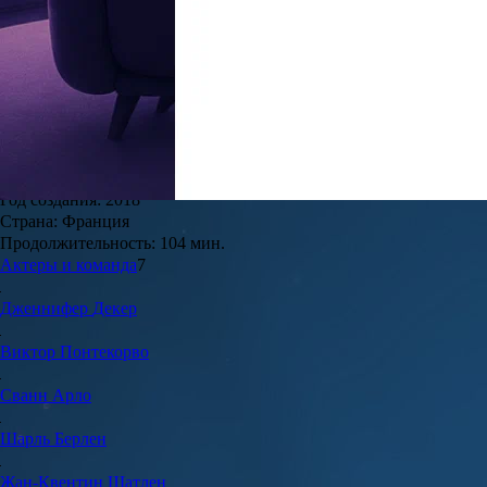
7.1
55
Жанры:
Комедии, Детективы
Дата выхода в РФ:
15 августа 2019
Режиссёр:
Лукас Бернард
Мировая премьера:
4 октября 2018
Год создания:
2018
Страна:
Франция
Продолжительность:
104 мин.
Актеры и команда
7
Дженнифер
Декер
Виктор
Понтекорво
Сванн
Арло
Шарль
Берлен
Жан-Квентин
Шатлен