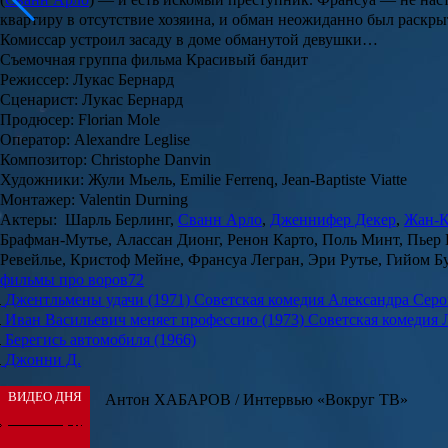
квартиру в отсутствие хозяина, и обман неожиданно был раскры
Комиссар устроил засаду в доме обманутой девушки…
Съемочная группа фильма Красивый бандит
Режиссер
: Лукас Бернард
Сценарист
: Лукас Бернард
Продюсер
: Florian Mole
Оператор
: Alexandre Lеglise
Композитор
: Christophe Danvin
Художники
: Жули Мьель, Emilie Ferrenq, Jean-Baptiste Viatte
Монтажер
: Valentin Durning
Актеры
: Шарль Берлинг,
Сванн Арло
,
Дженнифер Декер
,
Жан-К
Брафман-Мутье, Алассан Дионг, Ренон Карто, Поль Минт, Пьер
Ревейлье, Кристоф Мейне, Франсуа Легран, Эри Рутье, Гийом Б
фильмы про воров
72
Джентльмены удачи (1971)
Советская комедия Александра Сер
Иван Васильевич меняет профессию (1973)
Советская комедия 
Берегись автомобиля (1966)
Джонни Д.
ВИДЕО ДНЯ
Антон ХАБАРОВ / Интервью «Вокруг ТВ»