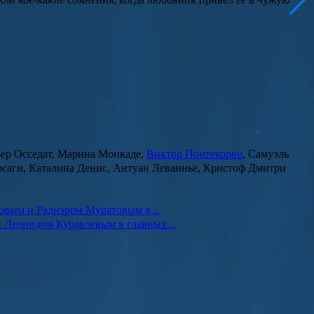
ьер Осседат, Марина Монкаде,
Виктор Понтекорво
, Самуэль
юсаги, Каталина Денис, Антуан Леваннье, Кристоф Дмитри
овым и Раднэром Муратовым в...
 Леонидом Куравлевым в главных...