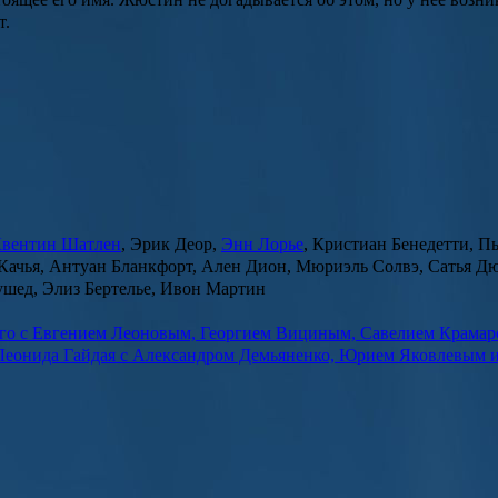
т.
вентин Шатлен
, Эрик Деор,
Энн Лорье
, Кристиан Бенедетти, П
 Качья, Антуан Бланкфорт, Ален Дион, Мюриэль Солвэ, Сатья Д
ушед, Элиз Бертелье, Ивон Мартин
ого с Евгением Леоновым, Георгием Вициным, Савелием Крамар
Леонида Гайдая с Александром Демьяненко, Юрием Яковлевым и