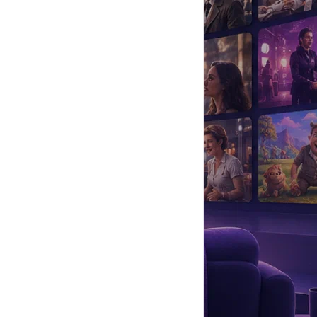
да
#
Музыка
#
Мультфильм
#
Ностальгия
#
Питомцы
#
Шоу
#
артисты
#
болезнь
#
брак
#
звезды
#
лайфстайл
#
новость