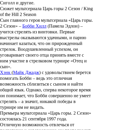
Сиголл и другие.
Сюжет мультсериала Царь горы 2 Сезон / King
of the Hill 2 Season
Сын главного героя мультсериала
«Царь горы.
2 Сезон»
–
Бобби Хилл
(
Памела Эдлон
) –
учится стрелять из винтовки. Первые
выстрелы оказываются удачными, и парню
начинает казаться, что он прирожденный
стрелок. Воодушевленный успехом, он
уговаривает своего отца принять вместе с
ним участие в стрелковом турнире
«Отец и
сын»
.
Хэнк
(
Майк Джадж
) с удовольствием берется
помогать
Бобби
– ведь это отличная
возможность сблизиться с сыном и найти
общий язык. Однако, сперва некоторое время
он понимает, что
Бобби
совершенно не умеет
стрелять – а значит, никакой победы в
турнире им не видать.
Премьера мультсериала
«Царь горы. 2 Сезон»
состоялась 21 сентября 1997 года.
Отличную возможность отвлечься от