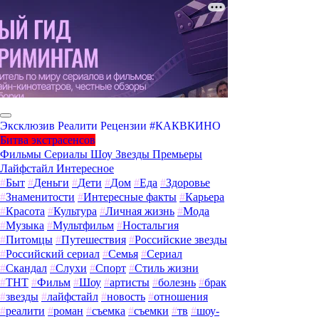
Эксклюзив
Реалити
Рецензии
#КАКВКИНО
Битва экстрасенсов
Фильмы
Сериалы
Шоу
Звезды
Премьеры
Лайфстайл
Интересное
#
Быт
#
Деньги
#
Дети
#
Дом
#
Еда
#
Здоровье
#
Знаменитости
#
Интересные факты
#
Карьера
#
Красота
#
Культура
#
Личная жизнь
#
Мода
#
Музыка
#
Мультфильм
#
Ностальгия
#
Питомцы
#
Путешествия
#
Российские звезды
#
Российский сериал
#
Семья
#
Сериал
#
Скандал
#
Слухи
#
Спорт
#
Стиль жизни
#
ТНТ
#
Фильм
#
Шоу
#
артисты
#
болезнь
#
брак
#
звезды
#
лайфстайл
#
новость
#
отношения
#
реалити
#
роман
#
съемка
#
съемки
#
тв
#
шоу-