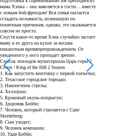
подготовки к соревнованию им преподносит
мама
Хэнка
– она заявляется в гости… вместе
с новым бой-френдом! Вся семья пытается
сгладить неловкость, возникшую по
понятным причинам, однако, это оказывается
совсем не просто.
Спустя какое-то время
Хэнк
случайно застает
маму и ее друга на кухне за весьма
пикантным времяпрепровождением. От
увиденного у него пропадет зрение.
Список эпизодов мультсериала Царь горы 2
Сезон / King of the Hill 2 Season
1. Как запустить винтовку с первой попытки;
2. Техасское городское торнадо;
3. Наконечник стрелы;
4. Хеллоуин;
5. Крэковый окунь-попрыгун;
6. Здоровяк Бобби;
7. Человек, который стреляется с Cane
Skretteberg;
8. Сын уходит;
9. Человек компании;
10. Удар Бобби;