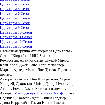
Царь горы 4 Сезон
Царь горы 5 Сезон
Царь горы 6 Сезон
Царь горы 7 Сезон
Царь горы 8 Сезон
Царь горы 9 Сезон
Царь горы 10 Сезон
Царь горы 11 Сезон
Царь горы 12 Сезон
Царь горы 13 Сезон
Съемочная группа мультсериала Царь горы 2
Сезон / King of the Hill 2 Season
Режиссеры: Адам Кухлмэн, Джефф Миерс,
Клэй Хэлл, Джон Райс, Гэри МакКавер,
Мартин Арчер, Монти Янг, Трисиа Гарсиа и
другие.
Авторы сценария: Пол Либерштейн, Черил
Холидей, Джонатан Айбел, Дэвид Цукерман,
Алан Р. Коуэн, Алан Фридлэнд и другие.
Актеры:
Майк Джадж
,
Бриттани Мерфи
, Кэти
Наджими, Памела Эдлон, Эшли Гарднер,
Дэвид Кэррадайн, Тэмми Винет, Памела