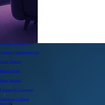
6.9
28
Жанры:
Приключения, Боевики, Триллеры
Год создания:
2010
Страна:
США
Продолжительность:
103 мин.
Актеры и команда
18
Арнольд
Шварценеггер
Эрик
Робертс
Микки
Рурк
Брюс
Уиллис
Сильвестр
Сталлоне
Джейсон
Стэйтем
Фото
24