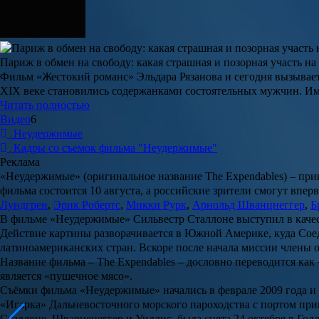
Париж в обмен на свободу: какая страшная и позорная участь н
Фильм «Жестокий романс» Эльдара Рязанова и сегодня вызывает
XIX веке становились содержанками состоятельных мужчин. Им
Читать полностью
Видео
6
Неудержимые
Кадры со съемок фильма "Неудержимые"
Реклама
«
Неудержимые
» (оригинальное название
The Expendables
) – пр
фильма состоится 10 августа, а российские зрители смогут впе
Лундгрен
,
Эрик Робертс
,
Микки Рурк
,
Арнольд Шванцнеггер
,
Б
В фильме «Неудержимые» Сильвестр Сталлоне выступил в качест
Действие картины разворачивается в Южной Америке, куда Сое
латиноамериканских стран. Вскоре после начала миссии члены 
Название фильма – The Expendables – дословно переводится как
является «пушечное мясо».
Съёмки фильма «Неудержимые» начались в феврале 2009 года и п
«Игарка» Дальневосточного морского пароходства с портом при
Сталлоне, Шварценеггер и Уиллис, была снята 24 октября в Голл