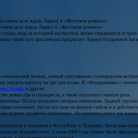
а самом деле ждала Ларису в «Жестоком романсе»
 споры, ведь за историей несчастной любви скрываются острые
енно такой путь фактически предлагает Ларисе Огудаловой бог
иключенческий боевик, снятый популярным голливудским актёр
рвые увидеть картину на три дня позже. В «Неудержимых» сняли
рюс Уиллис
и другие.
ве режиссёра и сценариста, а также исполнил главную роль.
динённые Штаты посылают пятерых наёмников. Задачей группы я
отряда понимают, что их послали на верную гибель и в действи
 «расходные предметы снабжения». На военном сленге так назыв
роходили в основном в Коста-Рике и Луизиане. Несколько сцен 
писки во Владивостоке.
1 июля 2009 года съёмки были официаль
ивуде, в пресвитерианской церкви.