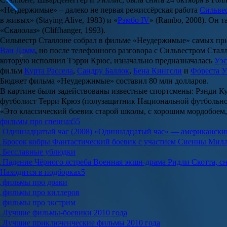
«Неудержимые» – далеко не первая режиссёрская работа
Сильве
в живых
» (
Staying Alive, 1983
) и «
Рэмбо IV
» (
Rambo, 2008
). Он 
«
Скалолаз
» (
Cliffhanger, 1993
).
Сильвестр Сталлоне собрал в фильме «Неудержимые» самых при
Ван Дамм
, но после телефонного разговора с Сильвестром Стал
которую исполнил
Тэрри Крюс
, изначально предназначалась
Уэс
фильм
Курта Рассела
,
Сандру Баллок
,
Бена Кингсли
и
Фореста У
Бюджет фильма «Неудержимые» составил 80 млн долларов.
В картине были задействованы известные спортсмены:
Рэнди К
футболист
Терри Крюз
(полузащитник Национальной футбольно
«Это классический боевик старой школы, с хорошим мордобоем,
фильмы про спецназ
55
Одиннадцатый час (2008)
«Одиннадцатый час» — американский 
Бросок кобры
Фантастический боевик с участием Сиенны Милл
Бесславные ублюдки
Падение Чёрного ястреба
Военная экшн-драма Ридли Скотта, сн
Находится в подборках
5
фильмы про драки
фильмы про киллеров
фильмы про экстрим
Лучшие фильмы-боевики 2010 года
Лучшие приключенческие фильмы 2010 года