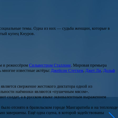
 социальные темы. Одна из них — судьба женщин, которые в
атый купец Кнуров.
ом и режиссёром
Сильвестром Сталлоне
. Мировая премьера
сь многие известные актёры:
Джейсон Стетхем
,
Джет Ли
,
Дольф
вляется свержение жестокого диктатора одной из
тельности наёмники являются «пушечным мясом».
ают солдат, а в русском языке эквивалентным выражением
было отснято в бразильском городе Мангаратиба и на теплоходе
но завершены. Ещё одна сцена, в которой задействованы