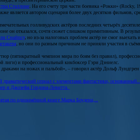
стра Сталлоне
. На его счету три части боевика «
Рокки
» (
Rocky, 1
также является автором сценария более двух десятков фильмов, ср
мечательных голливудских актёров последних четырёх десятиле
лоне он отказался, сочтя сюжет слишком примитивным. В резуль
ли Снайпсу
, но из-за налоговых проблем актёр не смог выехать
итакера
, но они по разным причинам не приняли участия в съём
утюр
(пятикратный чемпион мира по боям без правил), професс
й лиги) и профессиональный кикбоксер
Гэри Дэниелс
.
 драками на ножах и пальбой», – говорил актёр Дольф Лундгре
драматический сериал с элементами фантастики, основанный..
ер и Джозефа Гордона-Левитта.
ятая по одноимённой книге Марка Боудена,...