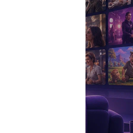
да
#
Музыка
#
Мультфильм
#
Ностальгия
#
Питомцы
#
Шоу
#
артисты
#
болезнь
#
брак
#
звезды
#
лайфстайл
#
новость