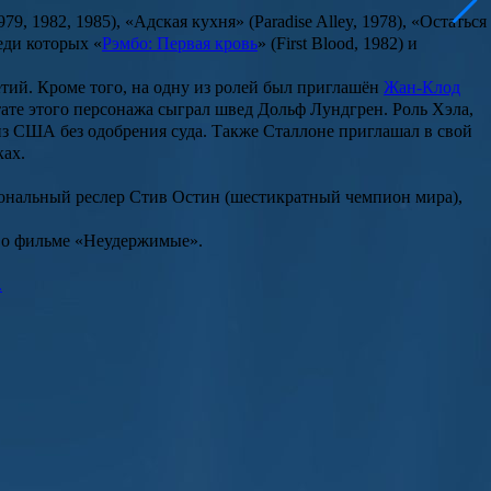
979, 1982, 1985
), «
Адская кухня
» (
Paradise Alley, 1978
), «
Остаться
еди которых «
Рэмбо: Первая кровь
» (
First Blood, 1982
) и
тий. Кроме того, на одну из ролей был приглашён
Жан-Клод
тате этого персонажа сыграл швед
Дольф Лундгрен
. Роль Хэла,
 из США без одобрения суда. Также Сталлоне приглашал в свой
ках.
иональный реслер
Стив Остин
(шестикратный чемпион мира),
н о фильме «Неудержимые».
.