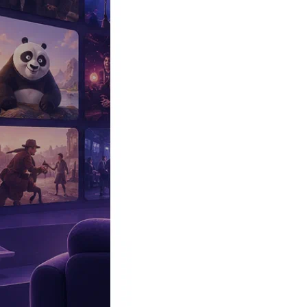
Эксклюзив
Реалити
Рецензии
#КАКВКИНО
Битва экстрасенсов
Фильмы
Сериалы
Шоу
Звезды
Премьеры
Лайфстайл
Интересное
#
Быт
#
Деньги
#
Дети
#
Дом
#
Еда
#
Здоровье
#
Знаменитости
#
Инт
#
Путешествия
#
Российские звезды
#
Российский сериал
#
Семья
#
отношения
#
реалити
#
роман
#
съемка
#
съемки
#
тв
#
шоу-бизнес
Промокоды Островок
Промокоды Отелло
Промокоды Золотое я
Промокоды Снежная Королева
Промокоды Арома Бутик
Промок
Издательство
Рекламодателям
Условия использования
Контакты
Главная
|
Фильмы
|
Приключения
|
Боевики
|
Триллеры
|
Неудержимы
Неудержимые
The Expendables