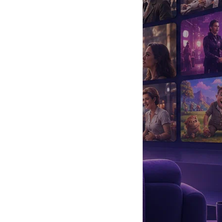
да
#
Музыка
#
Мультфильм
#
Ностальгия
#
Питомцы
#
Шоу
#
артисты
#
болезнь
#
брак
#
звезды
#
лайфстайл
#
новость