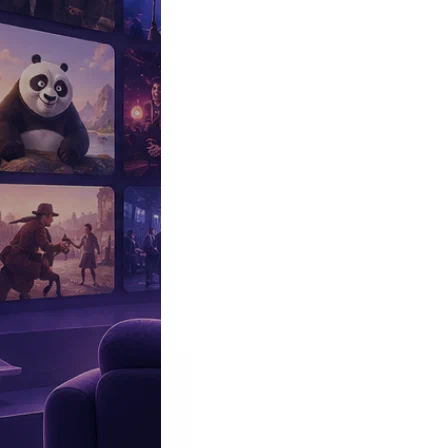
Эксклюзив
Реалити
Рецензии
#КАКВКИНО
Битва экстрасенсов
Фильмы
Сериалы
Шоу
Звезды
Премьеры
Лайфстайл
Интересное
#
Быт
#
Деньги
#
Дети
#
Дом
#
Еда
#
Здоровье
#
Знаменитости
#
Инт
#
Путешествия
#
Российские звезды
#
Российский сериал
#
Семья
#
отношения
#
реалити
#
роман
#
съемка
#
съемки
#
тв
#
шоу-бизнес
Промокоды Островок
Промокоды Отелло
Промокоды Золотое я
Промокоды Снежная Королева
Промокоды Арома Бутик
Промок
Издательство
Рекламодателям
Условия использования
Контакты
Главная
|
Фильмы
|
Драма
|
Вкус солнечного света (1999) (Sunshine
Вкус солнечного света (1999)
Sunshine (1999)