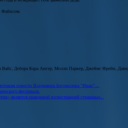
м Файнсом.
л Вайс, Дебора Кара Ангер, Молли Паркер, Джеймс Фрейн, Дав
мотивам повести Владимира Богомолова "Иван"....
ннского фестиваля.
отри» является правдивой иллюстрацией страшных...