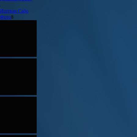
Иштван
Сабо
Фото
8