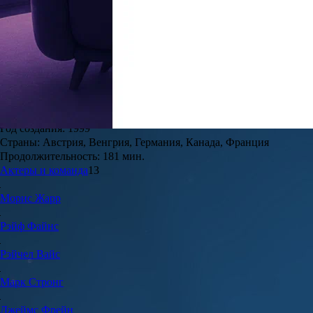
7.2
51
Жанр:
Драма
Дата выхода в РФ:
1 декабря 2000
Режиссёр:
Иштван Сабо
Мировая премьера:
13 сентября 1999
Год создания:
1999
Страны:
Австрия, Венгрия, Германия, Канада, Франция
Продолжительность:
181 мин.
Актеры и команда
13
Морис
Жарр
Рэйф
Файнс
Рэйчел
Вайс
Марк
Стронг
Джеймс
Фрейн