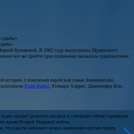
удьбы»
 Марией Куликовой. В 2002 году выпускница Щукинского
ешение все же пройти прослушивание оказалось судьбоносным:
 об истории 3 поколений еврейской семьи Зонненштайн,
и исполнили
Рэйф Файнс
, Розмари Харрис, Дженнифер Или
,
Адам предает религию предков и совершает объект крещения
 во время Второй Мировой войны.
м, что власти начинают новую компанию против евреев,