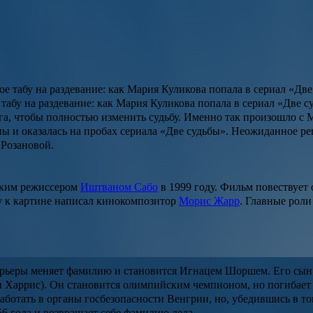
табу на раздевание: как Мария Куликова попала в сериал «Две с
га, чтобы полностью изменить судьбу. Именно так произошло с
ны и оказалась на пробах сериала «Две судьбы». Неожиданное р
 Розановой.
ским режиссером
Иштваном Сабо
в 1999 году. Фильм повествует
у к картине написал кинокомпозитор
Морис Жарр
. Главные рол
ьеры меняет фамилию и становится Игнацем Шоршем. Его сын 
и Харрис
). Он становится олимпийским чемпионом, но погибает
отать в органы госбезопасности Венгрии, но, убедившись в то
56 года и возвращает себе фамилию деда.