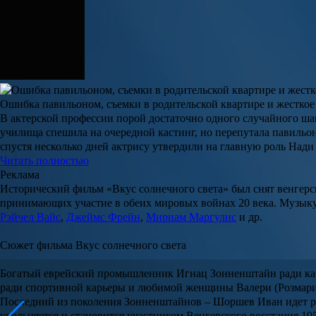
Ошибка павильоном, съемки в родительской квартире и жесткое 
В актерской профессии порой достаточно одного случайного ша
училища спешила на очередной кастинг, но перепутала павильо
спустя несколько дней актрису утвердили на главную роль Нади
Читать полностью
Реклама
Исторический фильм
«Вкус солнечного света»
был снят венгер
принимающих участие в обеих мировых войнах 20 века. Музык
Рэйчел Вайс
,
Джеймс Фрейн
,
Мириам Маргулис
и др.
Сюжет фильма Вкус солнечного света
Богатый еврейский промышленник Игнац Зонненштайн ради кар
ради спортивной карьеры и любимой женщины Валери (
Розмар
Последний из поколения Зонненштайнов – Шоршев Иван идет раб
увольняется и становится участником Венгерского восстания 19