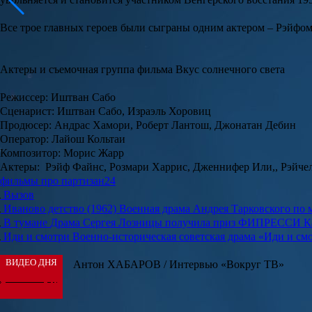
Все трое главных героев были сыграны одним актером – Рэйфо
Актеры и съемочная группа фильма Вкус солнечного света
Режиссер: Иштван Сабо
Сценарист: Иштван Сабо, Израэль Хоровиц
Продюсер: Андрас Хамори, Роберт Лантош, Джонатан Дебин
Оператор: Лайош Кольтаи
Композитор: Морис Жарр
Актеры: Рэйф Файнс, Розмари Харрис, Дженнифер Или,, Рэйче
фильмы про партизан
24
Вызов
Иваново детство (1962)
Военная драма Андрея Тарковского по 
В тумане
Драма Сергея Лозницы получила приз ФИПРЕССИ Ка
Иди и смотри
Военно-историческая советская драма «Иди и см
ВИДЕО ДНЯ
Антон ХАБАРОВ / Интервью «Вокруг ТВ»