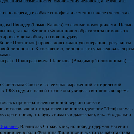
ледованием возможностей омоложения человека, а результаты
т по пересадке собаке гипофиза и семенных желез человека с
авдом
Швондер
(Роман Карцев) со своими помощниками. Целью
 вышло, так как
Филипп Филиппович
обратился за помощью к
ртиросъемщика обиду за свою неудачу.
Борис Плотников) провел долгожданную операцию, результаты
новой личностью. К сожалению, личность эта унаследовала черты
ками.
играфа Полиграфовича Шарикова
(Владимир Толоконников) —
 в Советском Союзе из-за ее ярко выраженной сатирической
в 1968 году, а в нашей стране она увидела свет лишь во время
остоялась премьера телевизионной версии повести.
ян
, возглавлявший тогда телевизионное отделение "
Ленфильма
":
ссора и понял, что буду снимать и даже знаю, как. Это должно
Яковлев
,
Владислав Стржельчик
, но победу одержал
Евгений
к органичен в роли
Филиппа Филипповича
, что эта работа стала