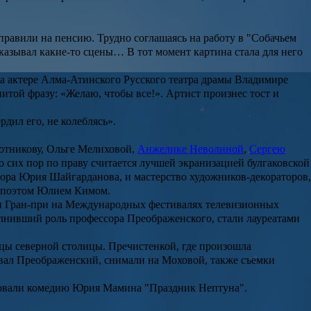
правили на пенсию. Трудно соглашаясь на работу в "
Собачьем
показывал какие-то сцены… В тот момент картина стала для него
а актере Алма-Атинского Русского театра драмы
Владимире
той фразу: «Желаю, чтобы все!». Артист произнес тост и
рдил его, не колеблясь».
отникову
,
Ольге Мелиховой
,
Анжелике Неволиной
,
Сергею
о сих пор по праву считается лучшей экранизацией булгаковской
тора
Юрия Шайгарданова
, и мастерство художников-декораторов,
 поэтом
Юлием Кимом
.
и Гран-при на Международных фестивалях телевизионных
олнивший роль профессора
Преображенского
, стали лауреатами
ицы северной столицы. Пречистенкой, где произошла
ивал
Преображенский
, снимали на Моховой, также съемки
ировали комедию
Юрия Мамина
"
Праздник Нептуна
".