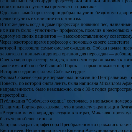
Гениальный нейрохирург профессор
Филипп Филиппович Прео
своих опытов с успехом применял на практике.
Однажды зимой профессор подобрал на улице бездомную дворняг
целью изучить их влияние на организм.
В тот же день, когда в доме профессора появился пес, названны
их визита было «уплотнить» профессора, поселив в нескольких 
одному из своих пациентов — высокопоставленному советскому
Через некоторое время профессор с помощью своего ассистента,
которой превзошли самые смелые ожидания. Собака начала превр
характера и привычки донора органов для пересадки — дебоши
Очень скоро профессор, увидев, какого монстра он вызвал к жи
такое имя избрал себе бывший
Шарик
— горько пожалел о произ
История создания фильма Собачье сердце
Фильм
Собачье сердце
впервые был показан по Центральному Те
Повесть, по которой снята лента, была написана
Михаилом Афан
направленности, было невозможно, она с 30-х годов распростран
перестройки.
Публикация "
Собачьего сердца
" состоялась в июньском номере 
Владимир Бортко
рассказывал, что к замыслу экранизации булг
«Встретив меня в коридоре студии в тот раз,
Микаэлян
протянул 
быть черно-белое кино...»
За право сыграть профессора
Преображенского
сражались такие 
Евстигнеев
. Несмотря на то, что
Евгений Александрович
до раб