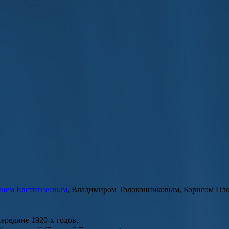
нием Евстигнеевым
,
Владимиром Толоконниковым
,
Борисом Пл
середине 1920-х годов.