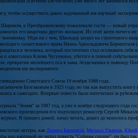
браженский
(Евгений Евстигнеев) уже много лет занимался исс
у, чтобы осуществить давно задуманный им научный эксперимен
й
Шариком
, к
Преображенскому
пожаловали гости — новый упр
комнатах его квартиры других жильцов. Из этой затеи ничего не
 чиновнику. Уйдя ни с чем,
Швондер
затаил на строптивого ква
 молодого талантливого врача
Ивана Арнольдовича Борменталя
(
ащаться в человека, который постепенно стал осознавать себя 
ра и алкоголика
Клима Чугункина
, убитого в пивной собутыльни
зни, превратив милейшего пса в хама, бездельника и пьяницу
Пол
веденном им эксперименте.
левидению Советского Союза 19 ноября 1988 года.
асьевичем Булгаковым
в 1925 году, но так как выпустить книгу
ялась в самиздате. Впервые повесть была напечатана за рубежом 
журнала "
Знамя
" за 1987 год, а уже в ноябре следующего года с
аковского произведения его подтолкнул режиссер
Сергей Микаэл
журнал. Я пришел домой, начал читать, дошел до монолога профе
маститые актеры, как
Леонид Броневой
,
Михаил Ульянов
,
Юрий 
оты над картиной не читал повесть "
Собачье сердце
", он был та