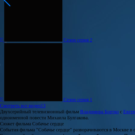
Сезон серия 2
Сезон серия 1
Смотреть все видео
13
Двухсерийный телевизионный фильм
Владимира Бортко
с
Евге
одноименной повести
Михаила Булгакова
.
Сюжет фильма Собачье сердце
События фильма "
Собачье сердце
" разворачиваются в Москве в 