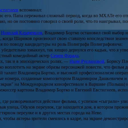
встигнеев
вспоминал:
ас его. Папа переживал сложный период, когда во
МХАТе
его от
наю, но он постоянно говорил о своей роли, что-то наигрывал, 
л
Николай Караченцов
,
Владимир Бортко
остановил свой выбор н
, когда
Шариков
произносит свою ставшую впоследствии знамени
ия по поводу кандидатуры на роль
Полиграфа Полиграфовича
:
к убедительно хмыкнул, так хищно дернулся его кадык, что я утве
естный комедийный актер
Семен Фарада
.
х, так и в эпизодических ролях, —
Нине Руслановой
,
Борису Пл
ко воплотить на экране образы персонажей повести, что фильм д
ий талант
Владимира Бортко
, и высокий профессионализм опера
ые номера, созданные композитором
Владимиром Дашкевичем
и
 экран
" на Международном кинофестивале в Варшаве (Польша) 
 режиссер картины
Владимир Бортко
и
Евгений Евстигнеев
, исп
 где разворачивается действие фильма, с успехом «сыграли» ул
вая улица, Обухов переулок, где находится дом, в котором прож
тярном переулке и в других местах города на Неве.
м, чтобы актеры-зрители смеялись в кадре, на экране демонстр