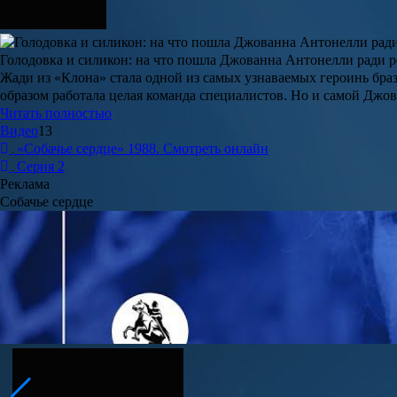
Голодовка и силикон: на что пошла Джованна Антонелли ради 
Жади из «Клона» стала одной из самых узнаваемых героинь бр
образом работала целая команда специалистов. Но и самой Джо
Читать полностью
Видео
13
«Собачье сердце» 1988. Смотреть онлайн
Серия 2
Реклама
Собачье сердце