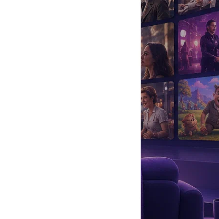
да
#
Музыка
#
Мультфильм
#
Ностальгия
#
Питомцы
#
Шоу
#
артисты
#
болезнь
#
брак
#
звезды
#
лайфстайл
#
новость