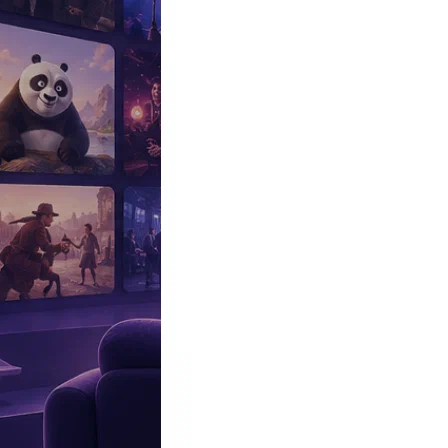
Эксклюзив
Реалити
Рецензии
#КАКВКИНО
Битва экстрасенсов
Фильмы
Сериалы
Шоу
Звезды
Премьеры
Лайфстайл
Интересное
#
Быт
#
Деньги
#
Дети
#
Дом
#
Еда
#
Здоровье
#
Знаменитости
#
Инт
#
Путешествия
#
Российские звезды
#
Российский сериал
#
Семья
#
отношения
#
реалити
#
роман
#
съемка
#
съемки
#
тв
#
шоу-бизнес
Промокоды Островок
Промокоды Отелло
Промокоды Золотое я
Промокоды Снежная Королева
Промокоды Арома Бутик
Промок
Издательство
Рекламодателям
Условия использования
Контакты
Главная
|
Фильмы
|
Комедии
|
Фантастика
|
Собачье сердце
Собачье сердце