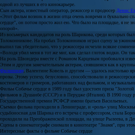
одной из лучших в его кинокарьере.
Сын актера, известный оператор, режиссер и продюсер
Денис Е
«Этот фильм возник в жизни отца очень вовремя и буквально сп
сердце
", он потом просто жил ею. Что было на площадке, я не з
опорой».
Из восьмерых кандидатов на роль
Шарикова
, среди которых бы
Толоконникове
. На пробах
Толоконников
играл сцену за ужином
выпил так убедительно, что у режиссера исчезли всякие сомнен
«
Володя
убил меня в тот же миг, как сделал глоток водки. Он та
На роль
Швондера
вместе с
Романом Карцевым
пробовался изв
Этим и другим замечательным актерам, снявшимся как в крупны
Филиппову
,
Валентине Ковель
и другим — удалось настолько яр
прозы. Этому успеху, безусловно, способствовали и режиссерск
костюмеров и гримеров, работавших над фильмом, и музыкальн
Фильм
Собачье сердце
в 1989 году был удостоен приза "
Золотой
фильмов в Душанбе (СССР) и в Перудже (Италия). В 1990 году
Государственной премии РСФСР имени братьев Васильевых
.
Съемки фильма проходили в Ленинграде, и «роль» улиц Москвы,
судьбоносная для
Шарика
его встреча с профессором, стала Боро
проходили на Преображенской площади, на улице Рылеева, в Дег
Сцены в синематографе снимали в кинотеатре "
Знамя
", при это
Интересные факты о фильме Собачье сердце