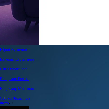
7.1
12
Жанры:
Комедии, Фантастика
Год создания:
1988
Страна:
СССР
Продолжительность:
136 мин.
Актеры и команда
16
Юрий
Кузнецов
Евгений
Евстигнеев
Нина
Русланова
Владимир
Бортко
Владимир
Меньшов
Сергей
Филиппов
Фото
29