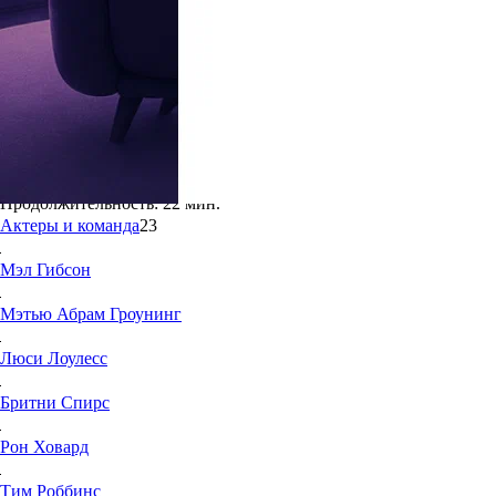
6.8
26
Жанр:
Мультсериалы
Мировая премьера:
26 сентября 1999
Год создания:
1999
Страна:
США
Продолжительность:
22 мин.
Актеры и команда
23
Мэл
Гибсон
Мэтью Абрам
Гроунинг
Люси
Лоулесс
Бритни
Спирс
Рон
Ховард
Тим
Роббинс