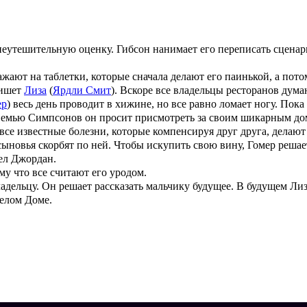
 неутешительную оценку. Гибсон нанимает его переписать сцен
сажают на таблетки, которые сначала делают его паинькой, а пот
пишет
Лиза
(
Ярдли Смит
). Вскоре все владельцы ресторанов думаю
ер
) весь день проводит в хижине, но все равно ломает ногу. Пока
 Семью Симпсонов он просит присмотреть за своим шикарным домо
 все известные болезни, которые компенсируя друг друга, делают
 сыновья скорбят по ней. Чтобы искупить свою вину, Гомер реша
чел Джордан.
му что все считают его уродом.
владельцу. Он решает рассказать мальчику будущее. В будущем 
Белом Доме.