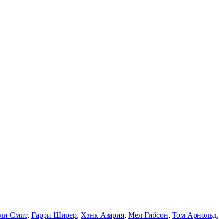
ли Смит
,
Гарри Ширер
,
Хэнк Азария
,
Мел Гибсон
,
Том Арнольд