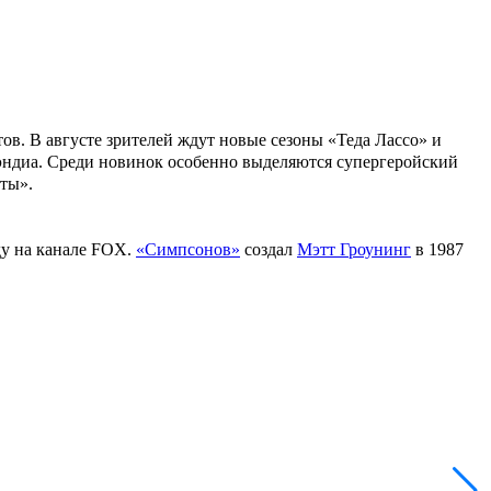
в. В августе зрителей ждут новые сезоны «Теда Лассо» и
уэндиа. Среди новинок особенно выделяются супергеройский
ты».
ду на канале FOX.
«Симпсонов»
создал
Мэтт Гроунинг
в 1987