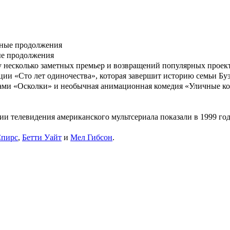
ые продолжения
 несколько заметных премьер и возвращений популярных проекто
ации «Сто лет одиночества», которая завершит историю семьи Б
вами «Осколки» и необычная анимационная комедия «Уличные ко
ии телевидения американского мультсериала показали в 1999 го
Спирс
,
Бетти Уайт
и
Мел Гибсон
.