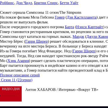
Роббинс
,
Дон Чидл
,
Бритни Спирс
,
Бетти Уайт
Сюжет сериала Симпсоны 11 сезон/The Simpsons
На показе фильма Мела Гибсона
Гомер
(
Дэн Кастелланета
) дает
решили не выпускать фильм.
После очередного городского погрома
Барта
(
Нэнси Картрайт
) 
Гомер становится ресторанным критиком, но рецензии за него 
Симпсоны едут кататься на горных лыжах.
Мардж
(
Джули Кавн
Мистер Бёрнс (
Гарри Ширер
) решает обследоваться в клинике.
вечеринку на яхте мистера Бернса. В больнице у Бернса находят
Из-за Гомера погибает Мод Фландерс. Нед (
Гарри Ширер
) и его
неудачей. Тогда, Нед сам находит христианскую рок-звезду Рэй
Мо (
Хэнк Азария
) решает сделать пластическую операцию, пото
Барт пытается проникнуть в индейское казино и его отводят к 
музыкантами, а Гомер попытается найти президентский клад в 
Полное описание серий
Сезон 11 (22серии)
ВИДЕО ДНЯ
Антон ХАБАРОВ / Интервью «Вокруг ТВ»