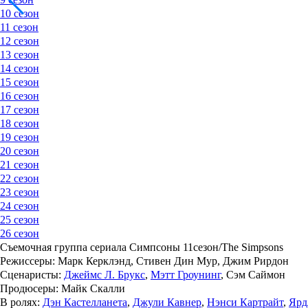
10 сезон
11 сезон
12 сезон
13 сезон
14 сезон
15 сезон
16 сезон
17 сезон
18 сезон
19 сезон
20 сезон
21 сезон
22 сезон
23 сезон
24 сезон
25 сезон
26 сезон
Съемочная группа сериала Симпсоны 11сезон/The Simpsons
Режиссеры: Марк Керклэнд, Стивен Дин Мур, Джим Рирдон
Сценаристы:
Джеймс Л. Брукс
,
Мэтт Гроунинг
, Сэм Саймон
Продюсеры: Майк Скалли
В ролях:
Дэн Кастелланета
,
Джули Кавнер
,
Нэнси Картрайт
,
Ярд