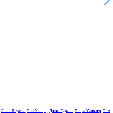
,
Люси Лоулесс
,
Рон Ховард
,
Джон Гудмен
,
Генри Уинклер
,
Тим