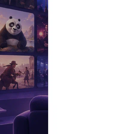
Эксклюзив
Реалити
Рецензии
#КАКВКИНО
Битва экстрасенсов
Фильмы
Сериалы
Шоу
Звезды
Премьеры
Лайфстайл
Интересное
#
Быт
#
Деньги
#
Дети
#
Дом
#
Еда
#
Здоровье
#
Знаменитости
#
Инт
#
Путешествия
#
Российские звезды
#
Российский сериал
#
Семья
#
отношения
#
реалити
#
роман
#
съемка
#
съемки
#
тв
#
шоу-бизнес
Промокоды Островок
Промокоды Отелло
Промокоды Золотое я
Промокоды Снежная Королева
Промокоды Арома Бутик
Промок
Издательство
Рекламодателям
Условия использования
Контакты
Главная
|
Мультфильмы
|
Мультсериалы
|
Симпсоны 11 Сезон (The 
Симпсоны 11 Сезон
The Simpsons 11 Season