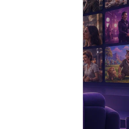
да
#
Музыка
#
Мультфильм
#
Ностальгия
#
Питомцы
#
Шоу
#
артисты
#
болезнь
#
брак
#
звезды
#
лайфстайл
#
новость